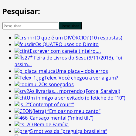
Pesquisar:
Pesquisar
por:
O que é um DIVÓRCIO? (10 respostas)
Os QUATRO usos do Direito
Escrever com caneta tinteiro….
27* Feira de Livros do Sesc (9/11/2013). Foi
assim…
Uma placa – dois erros
Telex. Você chegou a ver algum?
Os sonegados
As livrarias… morrendo (Força, Saraiva!)
Um inimigo a ser evitado (o fetiche do “10”)
“Contempt of court”
(letra) “Em paz no meu canto”
Cansaço mental (“mind tilt”)
O Bem de Família
5 motivos da “preguiça brasileira”