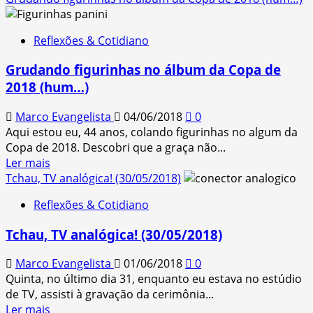
about
Copa
Reflexões & Cotidiano
da
Rússia
Grudando figurinhas no álbum da Copa de
2018
2018 (hum…)
–
O
Marco Evangelista
04/06/2018
0
desinteresse!
Aqui estou eu, 44 anos, colando figurinhas no algum da
Copa de 2018. Descobri que a graça não...
Read
Ler mais
more
Tchau, TV analógica! (30/05/2018)
about
Reflexões & Cotidiano
Grudando
figurinhas
Tchau, TV analógica! (30/05/2018)
no
álbum
Marco Evangelista
01/06/2018
0
da
Quinta, no último dia 31, enquanto eu estava no estúdio
Copa
de TV, assisti à gravação da cerimônia...
de
Read
Ler mais