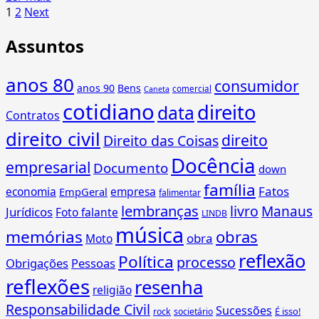
2018
Paginação
more
1
2
Next
(hum…)
about
de
Assuntos
Tchau,
posts
TV
analógica!
anos 80
consumidor
anos 90
Bens
(30/05/2018)
comercial
Caneta
cotidiano
direito
data
Contratos
direito civil
direito
Direito das Coisas
Docência
empresarial
Documento
down
família
Fatos
economia
empresa
EmpGeral
falimentar
lembranças
livro
Manaus
Jurídicos
Foto falante
LINDB
música
memórias
obras
obra
Moto
reflexão
Política
processo
Obrigações
Pessoas
reflexões
resenha
religião
Responsabilidade Civil
Sucessões
É isso!
rock
societário