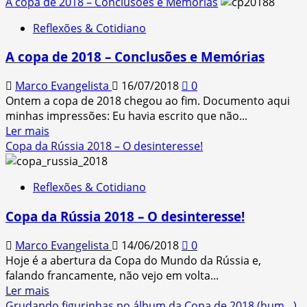
more
A copa de 2018 – Conclusões e Memórias
about
Reflexões & Cotidiano
Livraria
Saraiva
A copa de 2018 – Conclusões e Memórias
do
aeroporto:
Marco Evangelista
16/07/2018
0
Jaz
Ontem a copa de 2018 chegou ao fim. Documento aqui
minhas impressões: Eu havia escrito que não...
Read
Ler mais
more
Copa da Rússia 2018 – O desinteresse!
about
A
Reflexões & Cotidiano
copa
de
Copa da Rússia 2018 – O desinteresse!
2018
–
Marco Evangelista
14/06/2018
0
Conclusões
Hoje é a abertura da Copa do Mundo da Rússia e,
e
falando francamente, não vejo em volta...
Memórias
Read
Ler mais
more
Grudando figurinhas no álbum da Copa de 2018 (hum…)