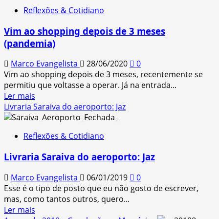
O
Reflexões & Cotidiano
“novo
normal”
Vim ao shopping depois de 3 meses
forçado
(pandemia)
vai
matar?
Marco Evangelista
28/06/2020
0
Vim ao shopping depois de 3 meses, recentemente se
permitiu que voltasse a operar. Já na entrada...
Read
Ler mais
more
Livraria Saraiva do aeroporto: Jaz
about
Vim
Reflexões & Cotidiano
ao
shopping
Livraria Saraiva do aeroporto: Jaz
depois
de
Marco Evangelista
06/01/2019
0
3
Esse é o tipo de posto que eu não gosto de escrever,
meses
mas, como tantos outros, quero...
(pandemia)
Read
Ler mais