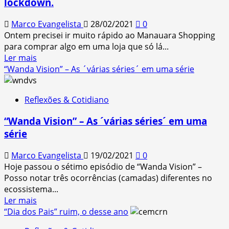
lockdown.
Marco Evangelista
28/02/2021
0
Ontem precisei ir muito rápido ao Manauara Shopping
para comprar algo em uma loja que só lá...
Read
Ler mais
more
“Wanda Vision” – As ´várias séries´ em uma série
about
Ida
Reflexões & Cotidiano
rápida
ao
“Wanda Vision” – As ´várias séries´ em uma
shopping
série
pós
segundo
Marco Evangelista
19/02/2021
0
lockdown.
Hoje passou o sétimo episódio de “Wanda Vision” –
Posso notar três ocorrências (camadas) diferentes no
ecossistema...
Read
Ler mais
more
“Dia dos Pais” ruim, o desse ano
about