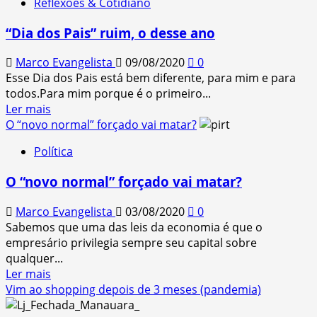
Reflexões & Cotidiano
“Wanda
Vision”
“Dia dos Pais” ruim, o desse ano
–
As
Marco Evangelista
09/08/2020
0
´várias
Esse Dia dos Pais está bem diferente, para mim e para
séries
todos.Para mim porque é o primeiro...
´
Read
Ler mais
em
more
O “novo normal” forçado vai matar?
uma
about
série
Política
“Dia
dos
O “novo normal” forçado vai matar?
Pais”
ruim,
Marco Evangelista
03/08/2020
0
o
Sabemos que uma das leis da economia é que o
desse
empresário privilegia sempre seu capital sobre
ano
qualquer...
Read
Ler mais
more
Vim ao shopping depois de 3 meses (pandemia)
about