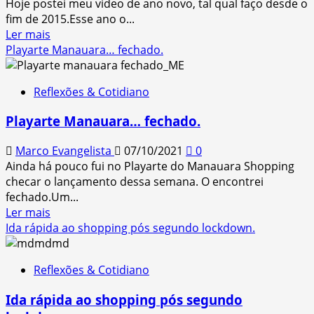
Hoje postei meu vídeo de ano novo, tal qual faço desde o
Center!
fim de 2015.Esse ano o...
Read
Ler mais
more
Playarte Manauara… fechado.
about
Meu
Reflexões & Cotidiano
vídeo
para
Playarte Manauara… fechado.
2022
Marco Evangelista
07/10/2021
0
Ainda há pouco fui no Playarte do Manauara Shopping
checar o lançamento dessa semana. O encontrei
fechado.Um...
Read
Ler mais
more
Ida rápida ao shopping pós segundo lockdown.
about
Playarte
Reflexões & Cotidiano
Manauara…
fechado.
Ida rápida ao shopping pós segundo