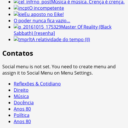
Música é música. Crença é crença.
O incompetente
Eu aposto no Eike!
O poder nunca fica vazio…
Master Of Reality (Black
Sabbath) [resenha]
A relatividade do tempo (II)
Contatos
Social menu is not set. You need to create menu and
assign it to Social Menu on Menu Settings.
Reflexões & Cotidiano
Direito
Música
Docência
Anos 80
Política
Anos 80