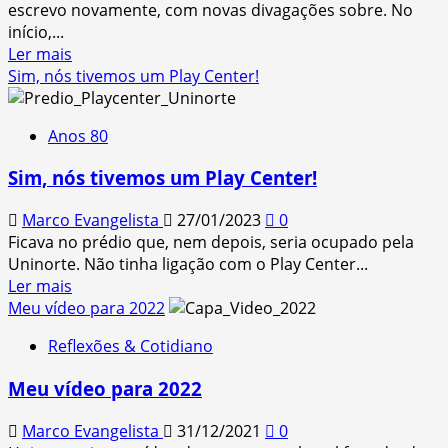
escrevo novamente, com novas divagações sobre. No
início,...
Read
Ler mais
more
Sim, nós tivemos um Play Center!
about
Streaming,
Anos 80
a
mídia
Sim, nós tivemos um Play Center!
da
música
Marco Evangelista
27/01/2023
0
atual
Ficava no prédio que, nem depois, seria ocupado pela
Uninorte. Não tinha ligação com o Play Center...
Read
Ler mais
more
Meu vídeo para 2022
about
Reflexões & Cotidiano
Sim,
nós
Meu vídeo para 2022
tivemos
um
Marco Evangelista
31/12/2021
0
Play