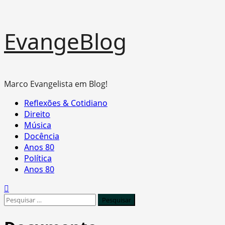
Skip
EvangeBlog
to
content
Marco Evangelista em Blog!
Primary
Reflexões & Cotidiano
Menu
Direito
Música
Docência
Anos 80
Política
Anos 80
Pesquisar
por: