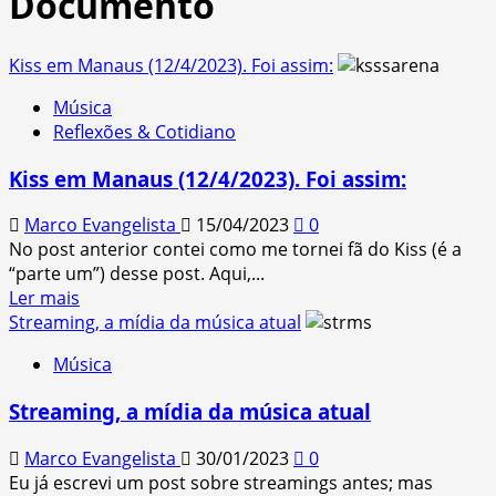
Documento
Kiss em Manaus (12/4/2023). Foi assim:
Música
Reflexões & Cotidiano
Kiss em Manaus (12/4/2023). Foi assim:
Marco Evangelista
15/04/2023
0
No post anterior contei como me tornei fã do Kiss (é a
“parte um”) desse post. Aqui,...
Read
Ler mais
more
Streaming, a mídia da música atual
about
Música
Kiss
em
Streaming, a mídia da música atual
Manaus
(12/4/2023).
Marco Evangelista
30/01/2023
0
Foi
Eu já escrevi um post sobre streamings antes; mas
assim: