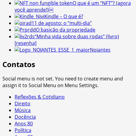
O que é um “NFT”? (agora
você aprende!)￼
Kindle – O que é?
11 de agosto: o “multi-dia”
O basicão da propriedade
“Minha vida sobre duas rodas” (livro)
[resenha]
Noiantes
Contatos
Social menu is not set. You need to create menu and
assign it to Social Menu on Menu Settings.
Reflexões & Cotidiano
Direito
Música
Docência
Anos 80
Política