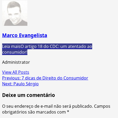
Marco Evangelista
Leia mais
O artigo 18 do CDC: um atentado ao
consumidor!
Administrator
View All Posts
Post
Previous:
7 dicas de Direito do Consumidor
Next:
Paulo Sérgio
navigation
Deixe um comentário
O seu endereço de e-mail não será publicado.
Campos
obrigatórios são marcados com
*