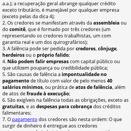
a.a.); a recuperação geral abrange qualquer crédito
exceto tributário, é manejável por qualquer empresa
(exceto pelas da dica 4);
2. Os credores se manifestam através da
assembleia
ou
do
comitê
, que é formado por três credores (um
representando os credores trabalhistas, um com
garantia real e um dos quirografários);
3. A falência pode ser pedida por
credores
,
cônjuge
,
herdeiros
ou o
próprio falido
;
4.
Não podem falir empresas
com capital público ou
que utilizem poupança ou credibilidade pública;
5. São causas de falência a
impontualidade no
pagamento
de título com valor de pelo menos
40
salários mínimos
, ou prática de
atos de falência
, além
de atos de
fraude à execução
;
6. São exigíveis na falência todas as obrigações, exceto as
gratuitas
, e as
despesas para cobrança
dos créditos
falimentares;
7. O
pagamento
dos credores são nesta ordem: O que
surgir de dinheiro é entregue aos credores