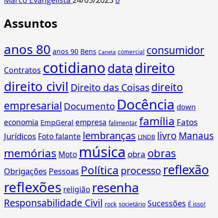
Assuntos
anos 80
consumidor
anos 90
Bens
comercial
Caneta
cotidiano
direito
data
Contratos
direito civil
direito
Direito das Coisas
Docência
empresarial
Documento
down
família
Fatos
economia
empresa
EmpGeral
falimentar
lembranças
livro
Manaus
Jurídicos
Foto falante
LINDB
música
memórias
obras
obra
Moto
reflexão
Política
processo
Obrigações
Pessoas
reflexões
resenha
religião
Responsabilidade Civil
Sucessões
É isso!
rock
societário