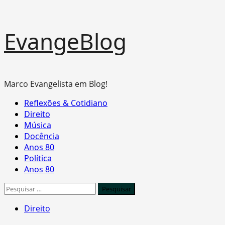
Skip
EvangeBlog
to
content
Marco Evangelista em Blog!
Primary
Reflexões & Cotidiano
Menu
Direito
Música
Docência
Anos 80
Política
Anos 80
Pesquisar
por:
Direito