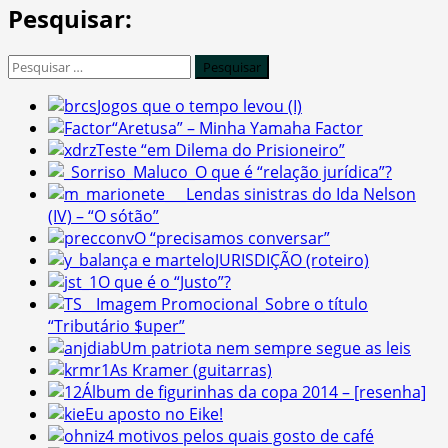
Pesquisar:
Pesquisar
por:
Jogos que o tempo levou (I)
“Aretusa” – Minha Yamaha Factor
Teste “em Dilema do Prisioneiro”
O que é “relação jurídica”?
Lendas sinistras do Ida Nelson
(IV) – “O sótão”
O “precisamos conversar”
JURISDIÇÃO (roteiro)
O que é o “Justo”?
Sobre o título
“Tributário $uper”
Um patriota nem sempre segue as leis
As Kramer (guitarras)
Álbum de figurinhas da copa 2014 – [resenha]
Eu aposto no Eike!
4 motivos pelos quais gosto de café