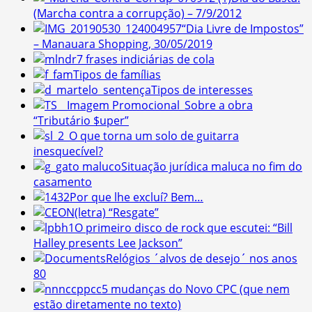
(Marcha contra a corrupção) – 7/9/2012
“Dia Livre de Impostos”
– Manauara Shopping, 30/05/2019
7 frases indiciárias de cola
Tipos de famílias
Tipos de interesses
Sobre a obra
“Tributário $uper”
O que torna um solo de guitarra
inesquecível?
Situação jurídica maluca no fim do
casamento
Por que lhe excluí? Bem…
(letra) “Resgate”
O primeiro disco de rock que escutei: “Bill
Halley presents Lee Jackson”
Relógios ´alvos de desejo´ nos anos
80
5 mudanças do Novo CPC (que nem
estão diretamente no texto)