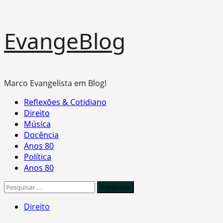
Skip
EvangeBlog
to
content
Marco Evangelista em Blog!
Primary
Reflexões & Cotidiano
Menu
Direito
Música
Docência
Anos 80
Política
Anos 80
Pesquisar
por:
Direito