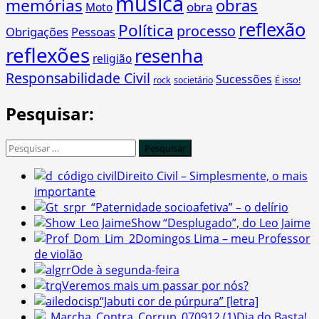
música
memórias
obras
obra
Moto
reflexão
Política
processo
Obrigações
Pessoas
reflexões
resenha
religião
Responsabilidade Civil
Sucessões
É isso!
rock
societário
Pesquisar:
Pesquisar
por:
Direito Civil – Simplesmente, o mais
importante
“Paternidade socioafetiva” – o delírio
Show “Desplugado”, do Leo Jaime
Domingos Lima – meu Professor
de violão
Ode à segunda-feira
Veremos mais um passar por nós?
“Jabuti cor de púrpura” [letra]
Dia do Basta!