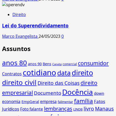
Direito
Lei do Superendividamento
Marco Evangelista
24/05/2023
0
Assuntos
anos 80
consumidor
anos 90
Bens
comercial
Caneta
cotidiano
direito
data
Contratos
direito civil
direito
Direito das Coisas
Docência
empresarial
Documento
down
família
Fatos
economia
empresa
EmpGeral
falimentar
lembranças
livro
Manaus
Jurídicos
Foto falante
LINDB