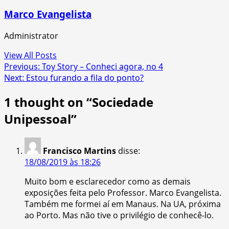
Marco Evangelista
Administrator
View All Posts
Post
Previous:
Toy Story – Conheci agora, no 4
Next:
Estou furando a fila do ponto?
navigation
1 thought on “
Sociedade
Unipessoal
”
Francisco Martins
disse:
18/08/2019 às 18:26
Muito bom e esclarecedor como as demais
exposições feita pelo Professor. Marco Evangelista.
Também me formei aí em Manaus. Na UA, próxima
ao Porto. Mas não tive o privilégio de conhecê-lo.