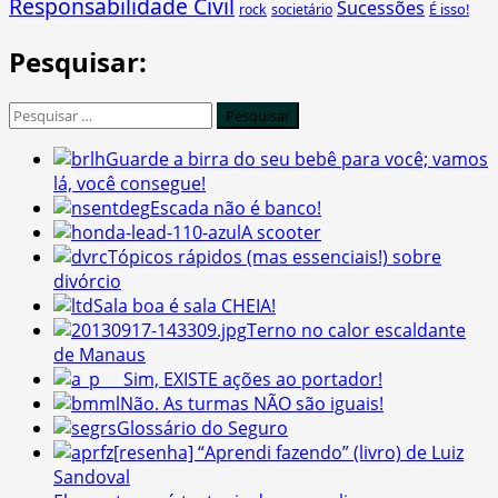
Responsabilidade Civil
Sucessões
É isso!
rock
societário
Pesquisar:
Pesquisar
por:
Guarde a birra do seu bebê para você; vamos
lá, você consegue!
Escada não é banco!
A scooter
Tópicos rápidos (mas essenciais!) sobre
divórcio
Sala boa é sala CHEIA!
Terno no calor escaldante
de Manaus
Sim, EXISTE ações ao portador!
Não. As turmas NÃO são iguais!
Glossário do Seguro
[resenha] “Aprendi fazendo” (livro) de Luiz
Sandoval