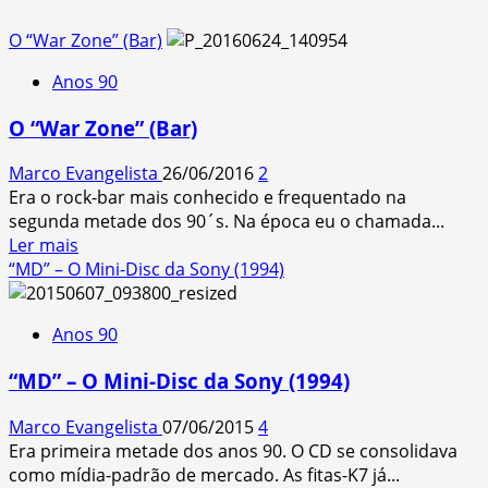
O “War Zone” (Bar)
Anos 90
O “War Zone” (Bar)
Marco Evangelista
26/06/2016
2
Era o rock-bar mais conhecido e frequentado na
segunda metade dos 90´s. Na época eu o chamada...
Read
Ler mais
more
“MD” – O Mini-Disc da Sony (1994)
about
O
Anos 90
“War
Zone”
“MD” – O Mini-Disc da Sony (1994)
(Bar)
Marco Evangelista
07/06/2015
4
Era primeira metade dos anos 90. O CD se consolidava
como mídia-padrão de mercado. As fitas-K7 já...