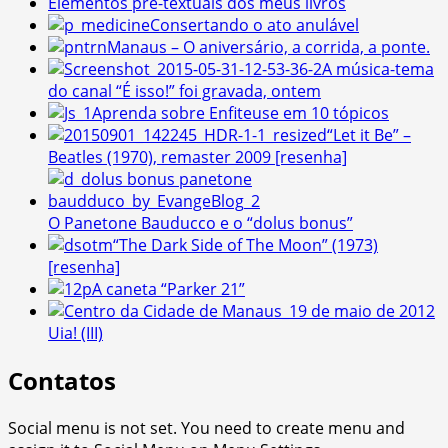
Elementos pré-textuais dos meus livros
Consertando o ato anulável
Manaus – O aniversário, a corrida, a ponte.
A música-tema
do canal “É isso!” foi gravada, ontem
Aprenda sobre Enfiteuse em 10 tópicos
“Let it Be” –
Beatles (1970), remaster 2009 [resenha]
O Panetone Bauducco e o “dolus bonus”
“The Dark Side of The Moon” (1973)
[resenha]
A caneta “Parker 21”
Uia! (III)
Contatos
Social menu is not set. You need to create menu and