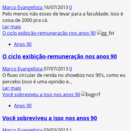
acho
Marco Evangelista
16/07/2013
0
legal
Pelo menos não esses de levar para a faculdade. Isso é
coisa de 2000 pra cá.
Read
Ler mais
more
O ciclo exibição-remuneração nos anos 90
about
Anos 90
Nos
anos
O ciclo exibição-remuneração nos anos 90
90
“não
Marco Evangelista
07/07/2013
0
existia”
O fluxo circular de renda no showbizz nos 90’s, como eu
Vade
percebo (isso é uma opinião e...
Mecum
Read
Ler mais
de
more
Você sobreviveu a isso nos anos 90
direito…
about
Anos 90
O
ciclo
Você sobreviveu a isso nos anos 90
exibição-
remuneração
Marco Evangelista
03/03/2013
1