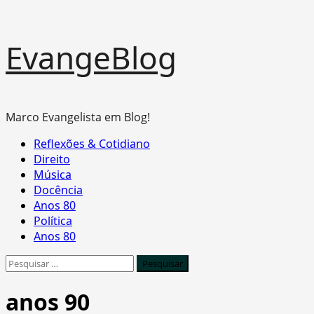
Skip
EvangeBlog
to
content
Marco Evangelista em Blog!
Primary
Reflexões & Cotidiano
Menu
Direito
Música
Docência
Anos 80
Política
Anos 80
Pesquisar
por:
anos 90