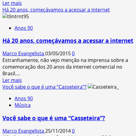
Read
Ler mais
more
Há 20 anos, começávamos a acessar a internet
about
“MD”
Anos 90
–
O
Há 20 anos, começávamos a acessar a internet
Mini-
Disc
Marco Evangelista
03/05/2015
0
da
Estranhamente, não vejo menção na imprensa sobre a
Sony
comemoração dos 20 anos da internet comercial no
(1994)
Brasil....
Read
Ler mais
more
Você sabe o que é uma “Casseteira”?
about
Anos 90
Há
Música
20
anos,
Você sabe o que é uma “Casseteira”?
começávamos
a
Marco Evangelista
25/11/2014
0
acessar