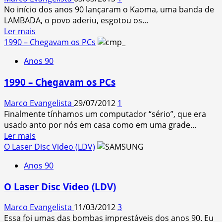
nos
No início dos anos 90 lançaram o Kaoma, uma banda de
anos
LAMBADA, o povo aderiu, esgotou os...
90
Read
Ler mais
more
1990 – Chegavam os PCs
about
Anos 90
Você
sobreviveu
1990 – Chegavam os PCs
a
isso
Marco Evangelista
29/07/2012
1
nos
Finalmente tínhamos um computador “sério”, que era
anos
usado anto por nós em casa como em uma grade...
90
Read
Ler mais
more
O Laser Disc Video (LDV)
about
Anos 90
1990
–
O Laser Disc Video (LDV)
Chegavam
os
Marco Evangelista
11/03/2012
3
PCs
Essa foi umas das bombas imprestáveis dos anos 90. Eu