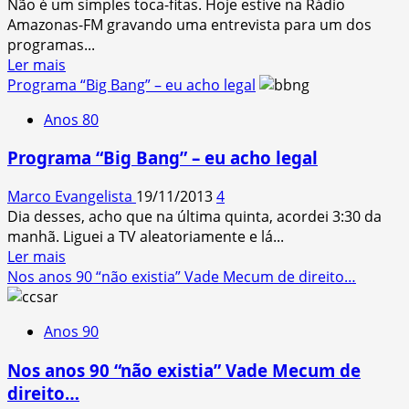
Não é um simples toca-fitas. Hoje estive na Rádio
a
Amazonas-FM gravando uma entrevista para um dos
internet
programas...
Read
Ler mais
more
Programa “Big Bang” – eu acho legal
about
Anos 80
Você
sabe
Programa “Big Bang” – eu acho legal
o
que
Marco Evangelista
19/11/2013
4
é
Dia desses, acho que na última quinta, acordei 3:30 da
uma
manhã. Liguei a TV aleatoriamente e lá...
“Casseteira”?
Read
Ler mais
more
Nos anos 90 “não existia” Vade Mecum de direito…
about
Programa
Anos 90
“Big
Bang”
Nos anos 90 “não existia” Vade Mecum de
–
direito…
eu