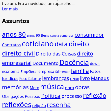
tive um. Era a novidade, um aparelho...
Read
Ler mais
more
Assuntos
about
O
Laser
anos 80
consumidor
anos 90
Bens
Disc
comercial
Caneta
cotidiano
Video
direito
data
Contratos
(LDV)
direito civil
direito
Direito das Coisas
Docência
empresarial
Documento
down
família
Fatos
economia
empresa
EmpGeral
falimentar
lembranças
livro
Manaus
Jurídicos
Foto falante
LINDB
música
memórias
obras
obra
Moto
reflexão
Política
processo
Obrigações
Pessoas
reflexões
resenha
religião