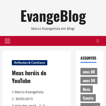
Skip
EvangeBlog
to
content
Marco Evangelista em Blog!
Primary
Menu
ASSUNTOS
Reflexões & Cotidiano
Meus heróis do
anos 80
YouTube
anos 90
Bens
Marco Evangelista
Caneta
30/05/2015
2 minutes read
0