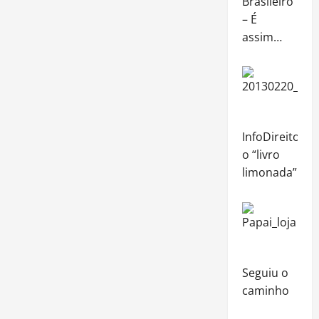
Brasileiro
– É
assim…
InfoDireito,
o “livro
limonada”
Seguiu o
caminho