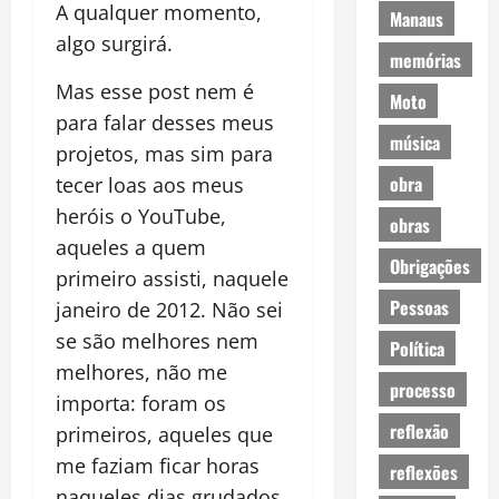
A qualquer momento,
Manaus
algo surgirá.
memórias
Mas esse post nem é
Moto
para falar desses meus
música
projetos, mas sim para
obra
tecer loas aos meus
heróis o YouTube,
obras
aqueles a quem
Obrigações
primeiro assisti, naquele
Pessoas
janeiro de 2012. Não sei
se são melhores nem
Política
melhores, não me
processo
importa: foram os
reflexão
primeiros, aqueles que
me faziam ficar horas
reflexões
naqueles dias grudados