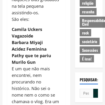
religião
na tela pequena
resenha
assistindo-os.
São eles:
Responsabilid
Civil
Camila Uckers
rock
Vagazoide
societário
Barbara Miyaji
Acidez Feminina
Sucessões
Pathy que te pariu
É isso!
Murilo Gun
E um que não mais
encontrei, nem
PESQUISAR:
procurando no
histórico. Não sei o
Pesquisar
nome nem o como se
por:
chamava o vlog. Era um