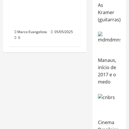
As
Surge a edição 2025 do
Kramer
“Direito Civil sem
(guitarras)
estresse!”
Marco Evangelista
05/05/2025
0
Manaus,
início de
2017 e o
medo
Cinema