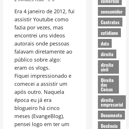
comercial
Era 4 janeiro de 2012, fui
consumidor
assistir Youtube como
Contratos
fazia por vezes, mas
cotidiano
encontrei uns videos
data
autorais onde pessoas
falavam diretamente ao
direito
público sobre algo:
direito
eram os vlogs.
civil
Fiquei impressionado e
Direito
comecei a assistir um
das
Coisas
após outro. Naquela
direito
época eu já era
empresarial
blogueiro há cinco
Documento
meses (EvangeBlog),
pensei logo em ter um
Docência