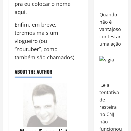
pra eu colocar o nome
aqui.
Quando
não é
Enfim, em breve,
vantajoso
teremos mais um
contestar
vlogueiro (ou
uma ação
“Youtuber”, como
também são chamados).
ABOUT THE AUTHOR
…e a
tentativa
de
rasteira
no CNJ
não
funcionou!