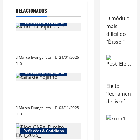
RELACIONADOS
O módulo
Reflexões & Cotidiano
mais
difícil do
1ª Corrida dos Pipocas
“É isso!”
(18/1/2026)
Marco Evangelista
24/01/2026
0
Reflexões & Cotidiano
Efeito
“Cinebrasilice” – A
´fechamento
doença
de livro´
Marco Evangelista
03/11/2025
0
Reflexões & Cotidiano