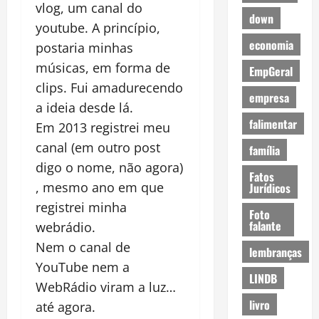
vlog, um canal do
down
youtube. A princípio,
economia
postaria minhas
músicas, em forma de
EmpGeral
clips. Fui amadurecendo
empresa
a ideia desde lá.
falimentar
Em 2013 registrei meu
canal (em outro post
família
digo o nome, não agora)
Fatos
, mesmo ano em que
Jurídicos
registrei minha
Foto
falante
webrádio.
Nem o canal de
lembranças
YouTube nem a
LINDB
WebRádio viram a luz…
livro
até agora.