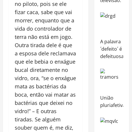
televisão.
no piloto, pois se ele
fizar caca, sabe que vai
morrer, enquanto que a
vida do controlador de
terra não está em jogo.
A palavra
Outra tirada dele é que
´defeito´ é
a esposa dele reclamava
defeituosa!
que ele bebia o enxágue
bucal diretamente no
vidro, ora, “se o enxágue
mata as bactérias da
boca, então vai matar as
União
bactérias que deixei no
pluriafetiva
vidro!” – E outras
tiradas. Se alguém
souber quem é, me diz,