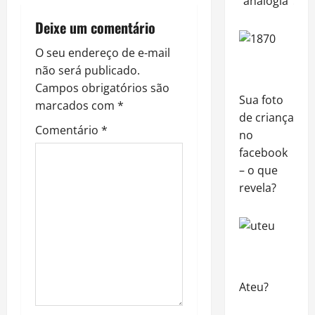
“analogia”?
a
Deixe um comentário
v
O seu endereço de e-mail
i
não será publicado.
Campos obrigatórios são
g
Sua foto
marcados com
*
de criança
a
Comentário
*
no
t
facebook
– o que
i
revela?
o
n
Ateu?