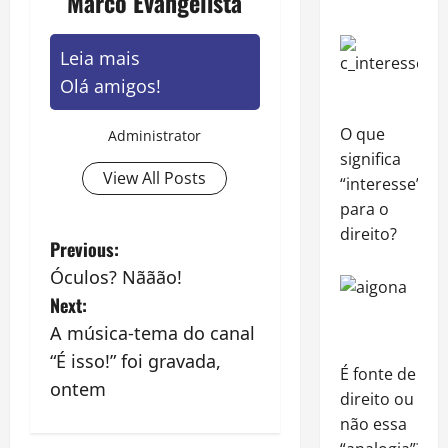
Marco Evangelista
Leia mais
Olá amigos!
O que
Administrator
significa
View All Posts
“interesse”
para o
direito?
P
Previous:
Óculos? Nããão!
o
Next:
s
A música-tema do canal
“É isso!” foi gravada,
t
É fonte de
ontem
direito ou
n
não essa