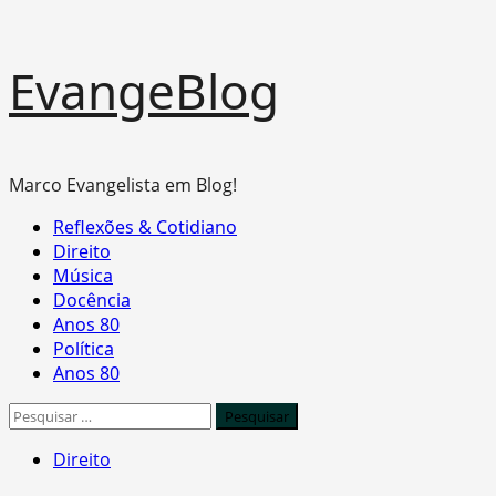
Skip
EvangeBlog
to
content
Marco Evangelista em Blog!
Primary
Reflexões & Cotidiano
Menu
Direito
Música
Docência
Anos 80
Política
Anos 80
Pesquisar
por:
Direito