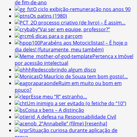
de fim-de-ano
O ciclo exibição-remuneração nos anos 90
Os patins (1980)
O processo criativo (de livro) – É assim…
“Vai ser em equipe, professor?”
6 dicas para o garçom
Parabéns aos Motociclistas! – É hoje o
dia deles! (futuramente, meu também)
Pertença x Imóvel
por acessão intelectual
Redescobrindo algum disco
O Maurício de Souza tem bom gosto!…
Ruim em muito ou bom em
pouco?
Esse meu “R” estranho…
Um inimigo a ser evitado (o fetiche do “10”)
Coisa x bens – A distinção
A defesa na Responsabilidade Civil
“Annabelle” (filme) [resenha]
Situação curiosa durante aplicação de