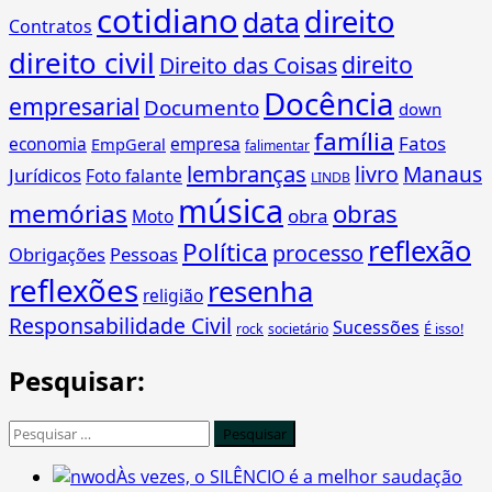
cotidiano
direito
data
Contratos
direito civil
direito
Direito das Coisas
Docência
empresarial
Documento
down
família
Fatos
economia
empresa
EmpGeral
falimentar
lembranças
livro
Manaus
Jurídicos
Foto falante
LINDB
música
memórias
obras
obra
Moto
reflexão
Política
processo
Obrigações
Pessoas
reflexões
resenha
religião
Responsabilidade Civil
Sucessões
É isso!
rock
societário
Pesquisar:
Pesquisar
por:
Às vezes, o SILÊNCIO é a melhor saudação