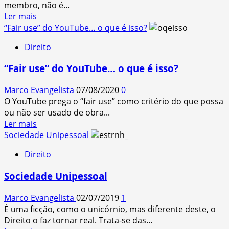
membro, não é...
Read
Ler mais
more
“Fair use” do YouTube… o que é isso?
about
Direito
“Cooperativa”
–
“Fair use” do YouTube… o que é isso?
Esse
ente
Marco Evangelista
07/08/2020
0
entranho…
O YouTube prega o “fair use” como critério do que possa
ou não ser usado de obra...
Read
Ler mais
more
Sociedade Unipessoal
about
Direito
“Fair
use”
Sociedade Unipessoal
do
YouTube…
Marco Evangelista
02/07/2019
1
o
É uma ficção, como o unicórnio, mas diferente deste, o
que
Direito o faz tornar real. Trata-se das...
é