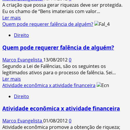
Crédito
A criação que possa gerar riquezas deve ser protegida.
Eu os chamo de “Bens imateriais com valor...
Read
Ler mais
more
Quem pode requerer falência de alguém?
about
Direito
Propriedade
Industrial
Quem pode requerer falência de alguém?
&
Direito
Marco Evangelista
13/08/2012
0
Autoral
Segundo a Lei de Falências, são os seguintes os
legitimados ativos para o processo de falência. Sei...
Read
Ler mais
more
Atividade econômica x atividade financeira
about
Direito
Quem
pode
Atividade econômica x atividade financeira
requerer
falência
Marco Evangelista
01/08/2012
0
de
Atividade econômica promove a obtenção de riqueza;
alguém?