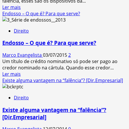
falência, esses são os dispositivos da...
de
Read
Ler mais
Crédito”
more
Endosso – O que é? Para que serve?
about
Resumo
Direito
de
Falência
Endosso – O que é? Para que serve?
Marco Evangelista
03/07/2015
2
Um título de crédito nominativo só pode ser pago ao
credor nominado na cártula. Quando esse credor...
Read
Ler mais
more
Existe alguma vantagem na “falência”? [Dir.Empresarial]
about
Endosso
Direito
–
O
Existe alguma vantagem na “falência”?
que
[Dir.Empresarial]
é?
Para