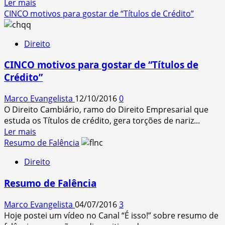
Read
Ler mais
isso?
more
CINCO motivos para gostar de “Títulos de Crédito”
about
Sociedade
Direito
Unipessoal
CINCO motivos para gostar de “Títulos de
Crédito”
Marco Evangelista
12/10/2016
0
O Direito Cambiário, ramo do Direito Empresarial que
estuda os Títulos de crédito, gera torções de nariz...
Read
Ler mais
more
Resumo de Falência
about
Direito
CINCO
motivos
Resumo de Falência
para
gostar
Marco Evangelista
04/07/2016
3
de
Hoje postei um vídeo no Canal “É isso!” sobre resumo de
“Títulos