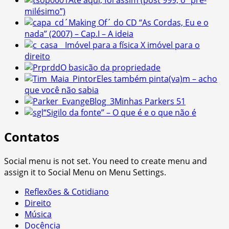
Até aqui, foi assim (post 999, o “pré-
milésimo”)
´Making Of´ do CD “As Cordas, Eu e o
nada” (2007) – Cap.I – A ideia
Imóvel para a física X imóvel para o
direito
O basicão da propriedade
Eles também pinta(va)m – acho
que você não sabia
Minhas Parkers 51
“Sigilo da fonte” – O que é e o que não é
Contatos
Social menu is not set. You need to create menu and
assign it to Social Menu on Menu Settings.
Reflexões & Cotidiano
Direito
Música
Docência