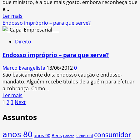
que ministro, é a que mais gosto, embora reconheça que
que?
é...
Read
Ler mais
more
Endosso impróprio – para que serve?
about
Direito
Direito
Empresarial
–
Endosso impróprio – para que serve?
visão
geral
Marco Evangelista
13/06/2012
0
São basicamente dois: endosso caução e endosso-
mandato. Alguém recebe títulos de alguém para efetuar
a cobrança. Como...
Read
Ler mais
Paginação
more
1
2
3
Next
about
de
Assuntos
Endosso
posts
impróprio
–
anos 80
consumidor
anos 90
Bens
para
comercial
Caneta