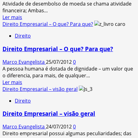
Atividade de desembolso de moeda se chama atividade
financeira; Ambas...
Read
Ler mais
more
Direito Empresarial – O que? Para que?
about
Direito
Atividade
econômica
Direito Empresarial – O que? Para que?
x
atividade
Marco Evangelista
25/07/2012
0
financeira
A pessoa humana é dotada de dignidade – um valor que
o diferencia, para mais, de qualquer...
Read
Ler mais
more
Direito Empresarial – visão geral
about
Direito
Direito
Empresarial
Direito Empresarial – visão geral
–
O
Marco Evangelista
24/07/2012
0
que?
Direito empresarial possui algumas peculiaridades; das
Para