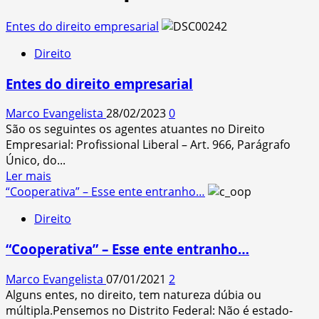
Entes do direito empresarial
Direito
Entes do direito empresarial
Marco Evangelista
28/02/2023
0
São os seguintes os agentes atuantes no Direito
Empresarial: Profissional Liberal – Art. 966, Parágrafo
Único, do...
Read
Ler mais
more
“Cooperativa” – Esse ente entranho…
about
Direito
Entes
do
“Cooperativa” – Esse ente entranho…
direito
empresarial
Marco Evangelista
07/01/2021
2
Alguns entes, no direito, tem natureza dúbia ou
múltipla.Pensemos no Distrito Federal: Não é estado-