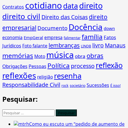
cotidiano
que
direito
data
Contratos
serve?
direito civil
direito
Direito das Coisas
Docência
empresarial
Documento
down
família
Fatos
economia
empresa
EmpGeral
falimentar
lembranças
livro
Manaus
Jurídicos
Foto falante
LINDB
música
memórias
obras
obra
Moto
reflexão
Política
processo
Obrigações
Pessoas
reflexões
resenha
religião
Responsabilidade Civil
Sucessões
É isso!
rock
societário
Pesquisar:
Pesquisar
por:
Como eu escuto um “pedido de aumento de