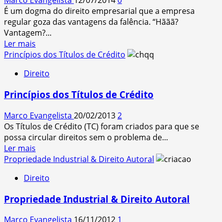
Marco Evangelista
12/07/2014
0
que
É um dogma do direito empresarial que a empresa
serve?
regular goza das vantagens da falência. “Hããã?
Vantagem?...
Read
Ler mais
more
Princípios dos Títulos de Crédito
about
Direito
Existe
alguma
Princípios dos Títulos de Crédito
vantagem
na
Marco Evangelista
20/02/2013
2
“falência”?
Os Títulos de Crédito (TC) foram criados para que se
[Dir.Empresarial]
possa circular direitos sem o problema de...
Read
Ler mais
more
Propriedade Industrial & Direito Autoral
about
Direito
Princípios
dos
Propriedade Industrial & Direito Autoral
Títulos
de
Marco Evangelista
16/11/2012
1