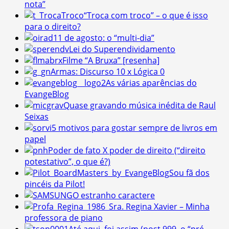
nota”
“Troca com troco” – o que é isso
para o direito?
11 de agosto: o “multi-dia”
Lei do Superendividamento
Filme “A Bruxa” [resenha]
Armas: Discurso 10 x Lógica 0
As várias aparências do
EvangeBlog
Quase gravando música inédita de Raul
Seixas
5 motivos para gostar sempre de livros em
papel
Poder de fato X poder de direito (“direito
potestativo”, o que é?)
Sou fã dos
pincéis da Pilot!
O estranho caractere
Sra. Regina Xavier – Minha
professora de piano