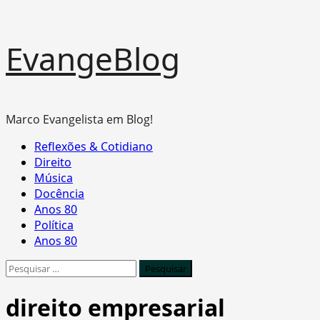
Skip
EvangeBlog
to
content
Marco Evangelista em Blog!
Primary
Reflexões & Cotidiano
Menu
Direito
Música
Docência
Anos 80
Política
Anos 80
Pesquisar
por:
direito empresarial