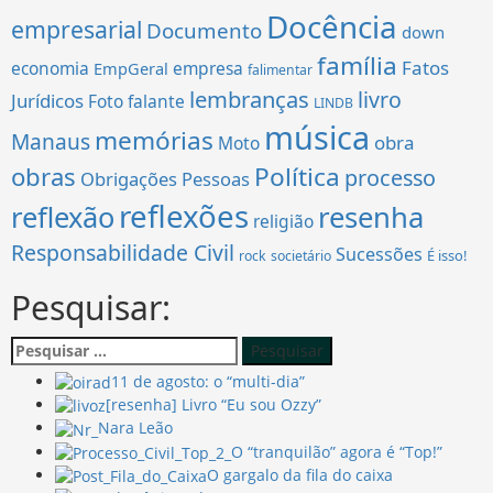
Docência
empresarial
Documento
down
família
Fatos
economia
empresa
EmpGeral
falimentar
lembranças
livro
Jurídicos
Foto falante
LINDB
música
memórias
Manaus
obra
Moto
obras
Política
processo
Obrigações
Pessoas
reflexões
reflexão
resenha
religião
Responsabilidade Civil
Sucessões
É isso!
rock
societário
Pesquisar:
Pesquisar
por:
11 de agosto: o “multi-dia”
[resenha] Livro “Eu sou Ozzy”
Nara Leão
O “tranquilão” agora é “Top!”
O gargalo da fila do caixa