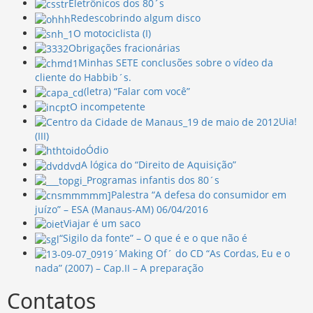
Eletrônicos dos 80´s
Redescobrindo algum disco
O motociclista (I)
Obrigações fracionárias
Minhas SETE conclusões sobre o vídeo da
cliente do Habbib´s.
(letra) “Falar com você”
O incompetente
Uia!
(III)
Ódio
A lógica do “Direito de Aquisição”
Programas infantis dos 80´s
Palestra “A defesa do consumidor em
juízo” – ESA (Manaus-AM) 06/04/2016
Viajar é um saco
“Sigilo da fonte” – O que é e o que não é
´Making Of´ do CD “As Cordas, Eu e o
nada” (2007) – Cap.II – A preparação
Contatos