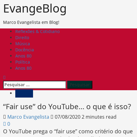
Skip
EvangeBlog
to
content
Marco Evangelista em Blog!
Primary
Reflexões & Cotidiano
Menu
Direito
Música
Docência
Anos 80
Política
Anos 80
Pesquisar
por:
Direito
“Fair use” do YouTube… o que é isso?
Marco Evangelista
07/08/2020
2 minutes read
0
O YouTube prega o “fair use” como critério do que