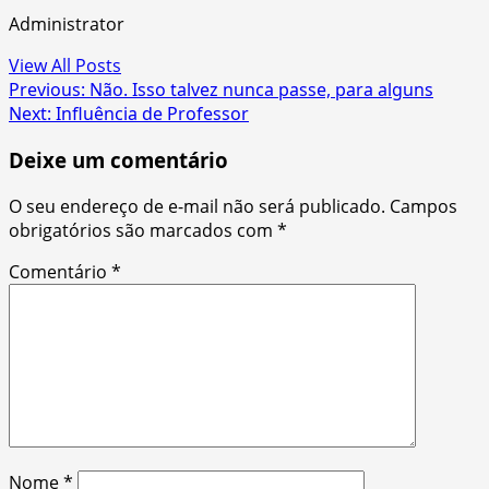
Administrator
View All Posts
Post
Previous:
Não. Isso talvez nunca passe, para alguns
Next:
Influência de Professor
navigation
Deixe um comentário
O seu endereço de e-mail não será publicado.
Campos
obrigatórios são marcados com
*
Comentário
*
Nome
*