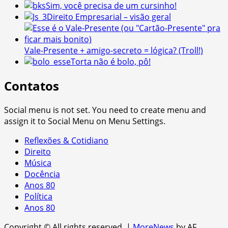
Sim, você precisa de um cursinho!
Direito Empresarial – visão geral
Vale-Presente + amigo-secreto = lógica? (Troll!)
Torta não é bolo, pô!
Contatos
Social menu is not set. You need to create menu and
assign it to Social Menu on Menu Settings.
Reflexões & Cotidiano
Direito
Música
Docência
Anos 80
Política
Anos 80
Copyright © All rights reserved.
|
MoreNews
by AF