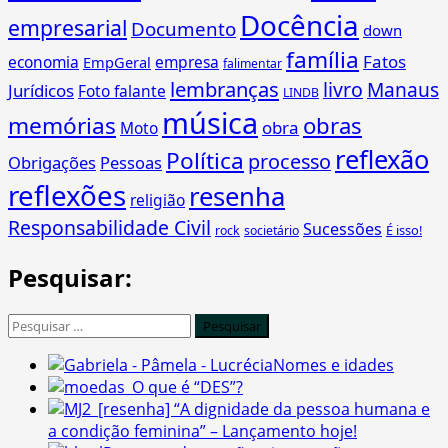
Docência
empresarial
Documento
down
família
Fatos
economia
empresa
EmpGeral
falimentar
lembranças
livro
Manaus
Jurídicos
Foto falante
LINDB
música
memórias
obras
obra
Moto
reflexão
Política
processo
Obrigações
Pessoas
reflexões
resenha
religião
Responsabilidade Civil
Sucessões
É isso!
rock
societário
Pesquisar:
Pesquisar
por:
Nomes e idades
O que é “DES”?
[resenha] “A dignidade da pessoa humana e
a condição feminina” – Lançamento hoje!