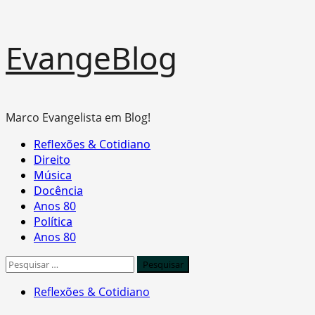
Skip
EvangeBlog
to
content
Marco Evangelista em Blog!
Primary
Reflexões & Cotidiano
Menu
Direito
Música
Docência
Anos 80
Política
Anos 80
Pesquisar
por:
Reflexões & Cotidiano