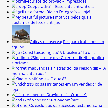
Recursos do provão – impressões
“Cooperativa” – Esse ente entranho…
Luz e forma. Dia do Fotógrafo – Hoje!
4 motivos pelos quais
gostamos de fotos antigas
7 dicas e observações para trabalhos em
equipe
Constituição rígida? A brasileira? Tá difícil!…
Sim, existe divisão entre direito público
e privado!
Lendas sinistras do Ida Nelson (III) – “A
menina enterrada”
Kindle – O que é?
9 coisas irritantes em um vendedor de
loja
“Alimentos Gravídicos” – O que é?
17 tópicos sobre “Condomínio”
Os excluídos da sucessão testamentária