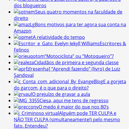
dos blogueiros
Seus quatro momentos na faculdade de
direito
Bons motivos para ter agora sua conta na
Amazon
A relatividade do tempo
Escritores &
Felinos
“Motociclista” ou “Motoqueiro”?
Cidadãos de primeira e segunda classe
[resenha] “Aprendi fazendo” (livro) de Luiz
Sandoval
E a gorjeta
do garçom, é o que para o direito?
O prejuízo de gravar a aula
Ciesa, aqui me tens de regresso
O medo é maior do que nos 80’s
Alguém pode TER CULPA e
NÃO TER CULPA (simultaneamente!) pelo mesmo
fato. Entendeu?