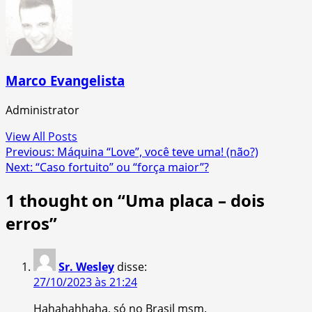
Marco Evangelista
Administrator
View All Posts
Post
Previous:
Máquina “Love”, você teve uma! (não?)
Next:
“Caso fortuito” ou “força maior”?
navigation
1 thought on “
Uma placa – dois
erros
”
Sr. Wesley
disse:
27/10/2023 às 21:24
Hahahahhaha, só no Brasil msm.