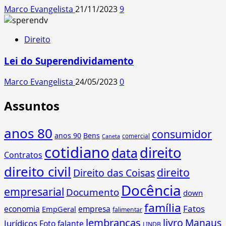
Marco Evangelista
21/11/2023
9
Direito
Lei do Superendividamento
Marco Evangelista
24/05/2023
0
Assuntos
anos 80
consumidor
anos 90
Bens
comercial
Caneta
cotidiano
direito
data
Contratos
direito civil
direito
Direito das Coisas
Docência
empresarial
Documento
down
família
Fatos
economia
empresa
EmpGeral
falimentar
lembranças
livro
Manaus
Jurídicos
Foto falante
LINDB