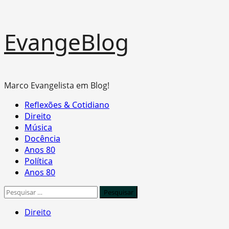
Skip
EvangeBlog
to
content
Marco Evangelista em Blog!
Primary
Reflexões & Cotidiano
Menu
Direito
Música
Docência
Anos 80
Política
Anos 80
Pesquisar
por:
Direito