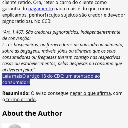
cliente retido. Ora, reter o carro do cliente como
garantia do
pagamento
nada mais é do que,como
explicamos, penhor! (cujos sujeitos são credor e devedor
pignoratícios). No CCB:
“Art. 1.467. São credores pignoratícios, independentemente
de convenção:
I – os hospedeiros, ou fornecedores de pousada ou alimento,
sobre as bagagens, móveis, jóias ou dinheiro que os seus
consumidores ou fregueses tiverem consigo nas respectivas
casas ou estabelecimentos, pelas despesas ou consumo que
aí tiverem feito;”
Leia mais
O artigo 18 do CDC: um atentado ao
consumidor!
Resumindo:
O aviso consegue
negar o que afirma
, com
o
termo errado
.
About the Author