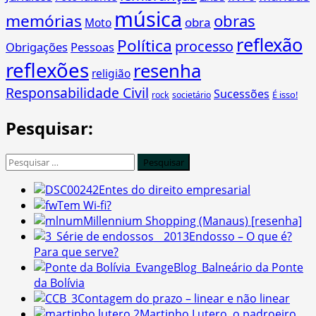
música
memórias
obras
obra
Moto
reflexão
Política
processo
Obrigações
Pessoas
reflexões
resenha
religião
Responsabilidade Civil
Sucessões
É isso!
rock
societário
Pesquisar:
Pesquisar
por:
Entes do direito empresarial
Tem Wi-fi?
Millennium Shopping (Manaus) [resenha]
Endosso – O que é?
Para que serve?
Balneário da Ponte
da Bolívia
Contagem do prazo – linear e não linear
Martinho Lutero, o padroeiro