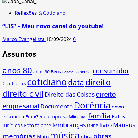
Reflexões & Cotidiano
“LIS” – Meu novo canal do youtube!
Marco Evangelista
18/09/2024
0
Assuntos
anos 80
consumidor
anos 90
Bens
comercial
Caneta
cotidiano
direito
data
Contratos
direito civil
direito
Direito das Coisas
Docência
empresarial
Documento
down
família
Fatos
economia
empresa
EmpGeral
falimentar
lembranças
livro
Manaus
Jurídicos
Foto falante
LINDB
música
memórias
obras
obra
Moto