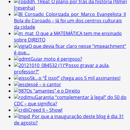
Real: O plano por trás da história (filme)
[resenha]
Bola do Coroado – Já foi um dos centros culturais
da cidade
O que a MATEMÁTICA tem me ensinado
sobre DIREITO
O que devia ficar claro nesse “impeachment”
é que…
Guiar moto é perigoso?
“Posso gravar a aula,
professor?”
…o “É isso!” chega aos 5 mil assinantes!
Jessé – o cantor
Os “amantes” e o Direito
Garantia “complementar à legal” do 50 do
CDC – que significa?
Creed II – Show!
Por que a inauguração deste blog é dia 31
de agosto?