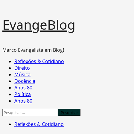
Skip
EvangeBlog
to
content
Marco Evangelista em Blog!
Primary
Reflexões & Cotidiano
Menu
Direito
Música
Docência
Anos 80
Política
Anos 80
Pesquisar
por:
Reflexões & Cotidiano