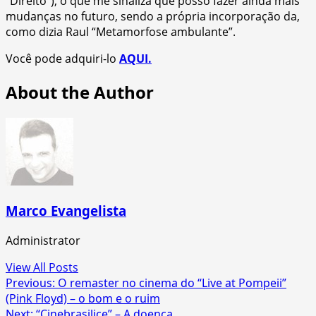
“Direito”), o que me sinaliza que posso fazer ainda mais
mudanças no futuro, sendo a própria incorporação da,
como dizia Raul “Metamorfose ambulante”.
Você pode adquiri-lo
AQUI.
About the Author
Marco Evangelista
Administrator
View All Posts
Post
Previous:
O remaster no cinema do “Live at Pompeii”
(Pink Floyd) – o bom e o ruim
navigation
Next:
“Cinebrasilice” – A doença