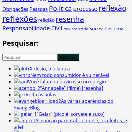
reflexão
Política
processo
Obrigações
Pessoas
reflexões
resenha
religião
Responsabilidade Civil
Sucessões
É isso!
rock
societário
Pesquisar:
Pesquisar
por:
Xirlésio, o pilantra
Nem todo consumidor é vulnerável
Você falou ou ouviu isso no colégio
“Annabelle” (filme) [resenha]
Volta às aulas
As várias aparências do
EvangeBlog
“Gelar” (picolé, sorvete e suco)
Alienação parental – o que é, os efeitos, e
a lei