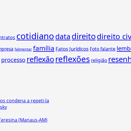
cotidiano
direito
direito civ
data
ntratos
família
lemb
Fatos Jurídicos
mpresa
Foto falante
falimentar
reflexões
reflexão
resen
processo
religião
os condena a repeti-la
wsky
 Teresina (Manaus-AM)