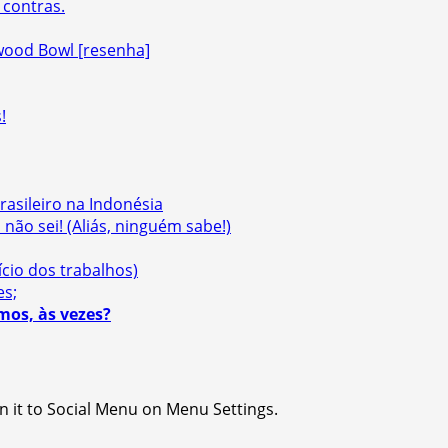
 contras.
ywood Bowl [resenha]
!
asileiro na Indonésia
não sei! (Aliás, ninguém sabe!)
nício dos trabalhos)
es;
mos, às vezes?
n it to Social Menu on Menu Settings.