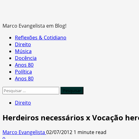
Marco Evangelista em Blog!
Primary
Reflexões & Cotidiano
Menu
Direito
Música
Docência
Anos 80
Política
Anos 80
Pesquisar
por:
Direito
Herdeiros necessários x Vocação her
Marco Evangelista
02/07/2012
1 minute read
0