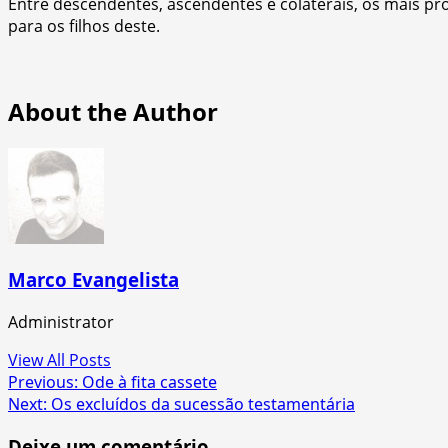
Entre descendentes, ascendentes e colaterais, os mais pr
para os filhos deste.
About the Author
Marco Evangelista
Administrator
View All Posts
Post
Previous:
Ode à fita cassete
Next:
Os excluídos da sucessão testamentária
navigation
Deixe um comentário