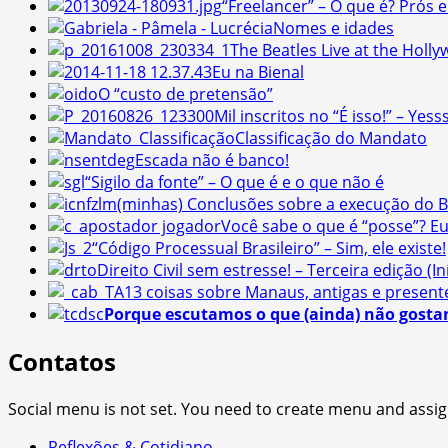
“Freelancer” – O que é? Prós e
Nomes e idades
The Beatles Live at the Holl
Eu na Bienal
O “custo de pretensão”
Mil inscritos no “É isso!” – Yesss
Classificação do Mandato
Escada não é banco!
“Sigilo da fonte” – O que é e o que não é
(minhas) Conclusões sobre a execução do Br
Você sabe o que é “posse”? Eu 
“Código Processual Brasileiro” – Sim, ele existe!
Direito Civil sem estresse! – Terceira edição (I
13 coisas sobre Manaus, antigas e present
Porque escutamos o que (ainda) não gosta
Contatos
Social menu is not set. You need to create menu and assig
Reflexões & Cotidiano