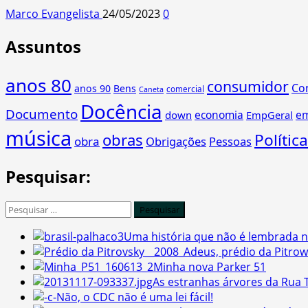
Marco Evangelista
24/05/2023
0
Assuntos
anos 80
consumidor
Co
anos 90
Bens
comercial
Caneta
Docência
Documento
economia
e
down
EmpGeral
música
obras
Política
obra
Obrigações
Pessoas
Pesquisar:
Pesquisar
por:
Uma história que não é lembrada n
Adeus, prédio da Pitro
Minha nova Parker 51
As estranhas árvores da Rua
Não, o CDC não é uma lei fácil!