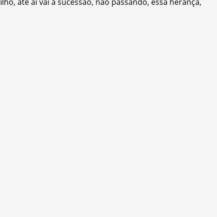
ho, até aí vai a sucessão, não passando, essa herança,