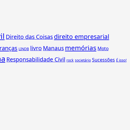
il
direito empresarial
Direito das Coisas
memórias
ranças
livro
Manaus
Moto
LINDB
ha
Responsabilidade Civil
Sucessões
É isso!
rock
societário