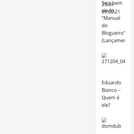
Seja bem
vindo,
“Manual
do
Blogueiro”!
(Lançamento)
Eduardo
Bianco –
Quem é
ele?