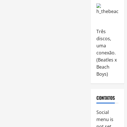
Três
discos,
uma
conexão.
(Beatles x
Beach
Boys)
CONTATOS
Social
menu is
not set.