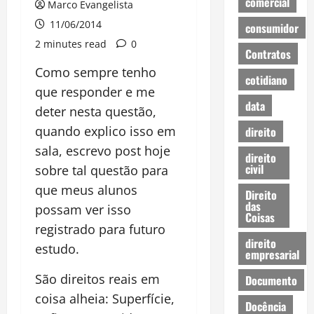
comercial
Marco Evangelista
11/06/2014
consumidor
2 minutes read
0
Contratos
Como sempre tenho
cotidiano
que responder e me
data
deter nesta questão,
quando explico isso em
direito
sala, escrevo post hoje
direito
civil
sobre tal questão para
que meus alunos
Direito
das
possam ver isso
Coisas
registrado para futuro
direito
estudo.
empresarial
São direitos reais em
Documento
coisa alheia: Superfície,
Docência