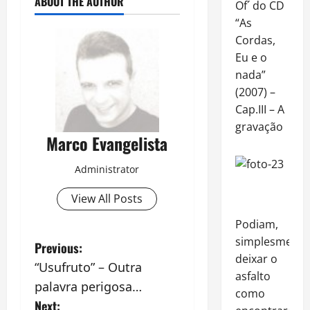
ABOUT THE AUTHOR
Of´ do CD
“As
Cordas,
Eu e o
nada”
(2007) –
Cap.III – A
gravação
Marco Evangelista
Administrator
View All Posts
Podiam,
simplesmente
P
Previous:
deixar o
“Usufruto” – Outra
o
asfalto
palavra perigosa…
como
s
Next: