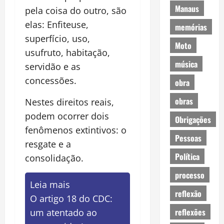
Manaus
pela coisa do outro, são
elas: Enfiteuse,
memórias
superfício, uso,
Moto
usufruto, habitação,
música
servidão e as
concessões.
obra
obras
Nestes direitos reais,
podem ocorrer dois
Obrigações
fenômenos extintivos: o
Pessoas
resgate e a
Política
consolidação.
processo
Leia mais
reflexão
O artigo 18 do CDC:
reflexões
um atentado ao