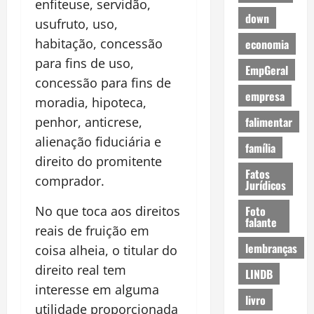
enfiteuse, servidão,
down
usufruto, uso,
habitação, concessão
economia
para fins de uso,
EmpGeral
concessão para fins de
empresa
moradia, hipoteca,
falimentar
penhor, anticrese,
alienação fiduciária e
família
direito do promitente
Fatos
comprador.
Jurídicos
Foto
No que toca aos direitos
falante
reais de fruição em
lembranças
coisa alheia, o titular do
direito real tem
LINDB
interesse em alguma
livro
utilidade proporcionada