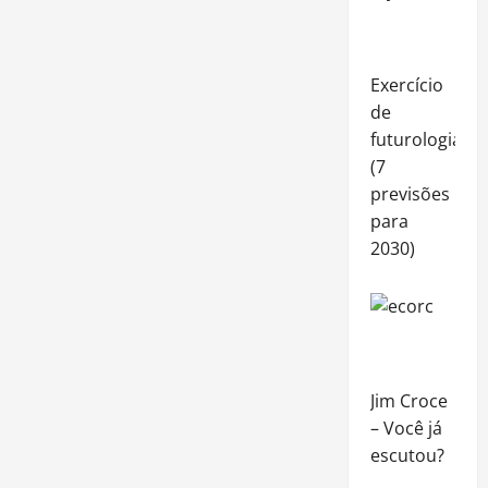
Exercício
de
futurologia
(7
previsões
para
2030)
Jim Croce
– Você já
escutou?