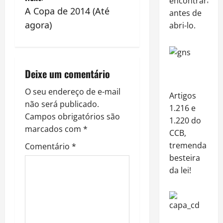
encontraram
A Copa de 2014 (Até
antes de
t
agora)
abri-lo.
n
a
Deixe um comentário
v
O seu endereço de e-mail
Artigos
i
não será publicado.
1.216 e
Campos obrigatórios são
g
1.220 do
marcados com
*
CCB,
a
tremenda
Comentário
*
besteira
t
da lei!
i
o