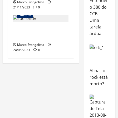
Entender
Marco Evangelista
o 380 do
21/11/2023
9
CCB –
Direito
Uma
tarefa
Lei do
árdua.
Superendividamento
Marco Evangelista
24/05/2023
0
Afinal, o
rock está
morto?