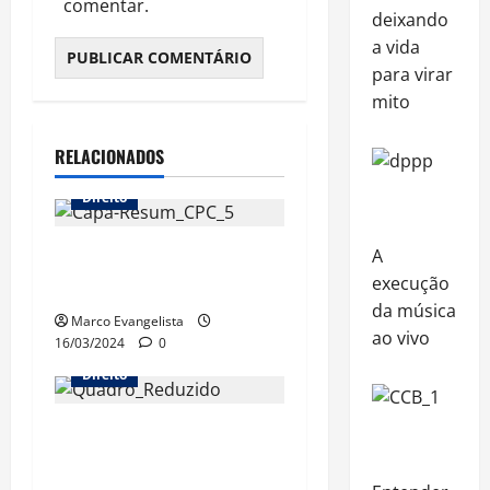
comentar.
deixando
a vida
para virar
mito
RELACIONADOS
Direito
Resumão 5 de Processo
A
execução
Civil está no canal!
da música
Marco Evangelista
ao vivo
16/03/2024
0
Direito
Procedimento Comum do
Processo Civil