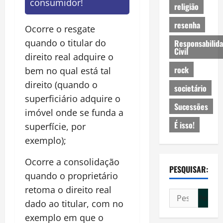
consumidor!
religião
resenha
Ocorre o resgate
quando o titular do
Responsabilid
Civil
direito real adquire o
rock
bem no qual está tal
direito (quando o
societário
superficiário adquire o
Sucessões
imóvel onde se funda a
É isso!
superfície, por
exemplo);
Ocorre a consolidação
PESQUISAR:
quando o proprietário
retoma o direito real
Pesquisar
dado ao titular, com no
por:
exemplo em que o