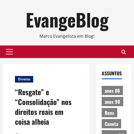
Skip
EvangeBlog
to
content
Marco Evangelista em Blog!
Primary
Menu
ASSUNTOS
Direito
“Resgate” e
anos 80
“Consolidação” nos
anos 90
direitos reais em
Bens
coisa alheia
Caneta