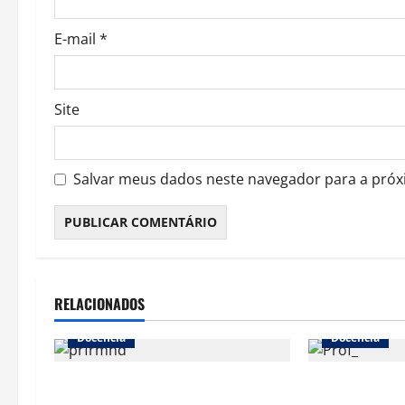
E-mail
*
Site
Salvar meus dados neste navegador para a próx
RELACIONADOS
Docência
Docência
Ministrar aula em faculdade e
O que é ser pr