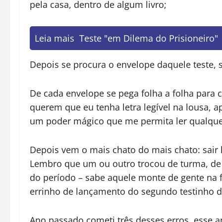
pela casa, dentro de algum livro;
Leia mais
Teste "em Dilema do Prisioneiro"
Depois se procura o envelope daquele teste, s
De cada envelope se pega folha a folha para 
querem que eu tenha letra legível na lousa, 
um poder mágico que me permita ler qualquer 
Depois vem o mais chato do mais chato: sair 
Lembro que um ou outro trocou de turma, de t
do período – sabe aquele monte de gente na f
errinho de lançamento do segundo testinho d
Ano passado cometi três desses erros, esse an