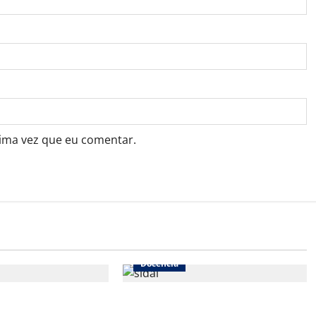
ima vez que eu comentar.
Docência
ofessor?
Não nos lembramos igualmente de