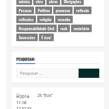
música
obra
obras
Obrigações
Pessoas
Política
processo
reflexão
reflexões
religião
resenha
Responsabilidade Civil
rock
societário
Sucessões
É isso!
PESQUISAR:
Pesquisar
por:
25 “EUs”