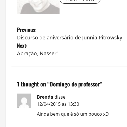
P
Previous:
Discurso de aniversário de Junnia Pitrowsky
o
Next:
s
Abração, Nasser!
t
n
1 thought on “
Domingo de professor
”
a
Brenda
disse:
v
12/04/2015 às 13:30
i
Ainda bem que é só um pouco xD
g
RESPONDER