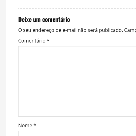
a
Deixe um comentário
t
O seu endereço de e-mail não será publicado.
Camp
i
Comentário
*
o
n
Nome
*