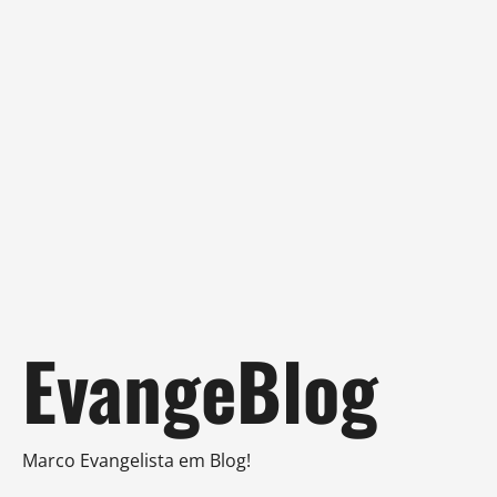
Skip
EvangeBlog
to
content
Marco Evangelista em Blog!