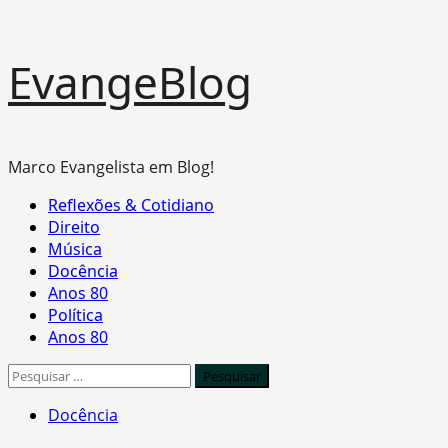
Skip
EvangeBlog
to
content
Marco Evangelista em Blog!
Primary
Reflexões & Cotidiano
Menu
Direito
Música
Docência
Anos 80
Política
Anos 80
Pesquisar
por:
Docência