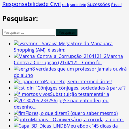
Responsabilidade Civil
Sucessões
É isso!
rock
societário
Pesquisar:
Pesquisar
por:
Saraiva MegaStore do Manauara
Shopping (AM), é assim:
Marcha
Contra a Corrupção (21/4/12) – Como foi
8 verdades que um professor jamais ouvirá
do aluno
Papo reto, sem intermediários!
“Cônjuges cônjuges, sociedades à parte”?
Substituição testamentária
Se não entendeu, eu
desenho…
Flores, o que dizem? (quero saber mesmo)
Manaus – O aniversário, a corrida, a ponte.
Meu eBook “45 dicas da