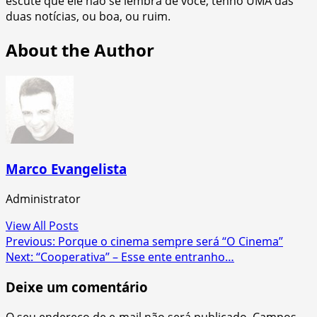
escute que ele não se lembra de você, tenho UMA das
duas notícias, ou boa, ou ruim.
About the Author
Marco Evangelista
Administrator
View All Posts
Post
Previous:
Porque o cinema sempre será “O Cinema”
Next:
“Cooperativa” – Esse ente entranho…
navigation
Deixe um comentário
O seu endereço de e-mail não será publicado.
Campos