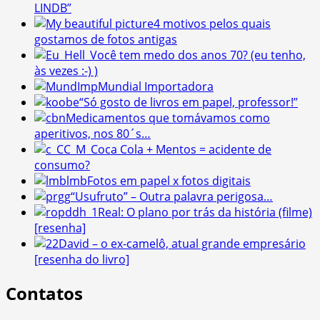
LINDB”
4 motivos pelos quais
gostamos de fotos antigas
Você tem medo dos anos 70? (eu tenho,
às vezes :-) )
Mundial Importadora
“Só gosto de livros em papel, professor!”
Medicamentos que tomávamos como
aperitivos, nos 80´s…
Coca Cola + Mentos = acidente de
consumo?
Fotos em papel x fotos digitais
“Usufruto” – Outra palavra perigosa…
Real: O plano por trás da história (filme)
[resenha]
David – o ex-camelô, atual grande empresário
[resenha do livro]
Contatos