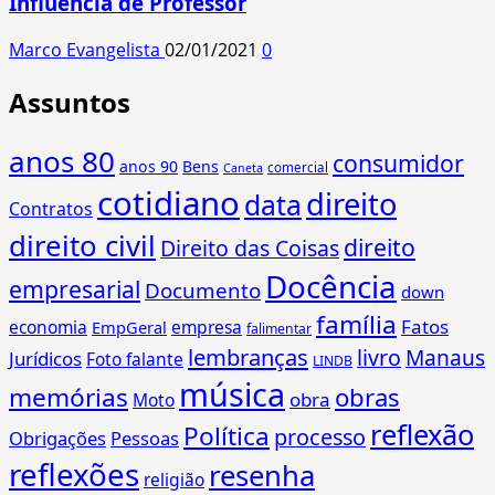
Influência de Professor
Marco Evangelista
02/01/2021
0
Assuntos
anos 80
consumidor
anos 90
Bens
comercial
Caneta
cotidiano
direito
data
Contratos
direito civil
direito
Direito das Coisas
Docência
empresarial
Documento
down
família
Fatos
economia
empresa
EmpGeral
falimentar
lembranças
livro
Manaus
Jurídicos
Foto falante
LINDB
música
memórias
obras
obra
Moto
reflexão
Política
processo
Obrigações
Pessoas
reflexões
resenha
religião