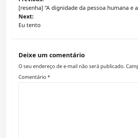
P
[resenha] “A dignidade da pessoa humana e a
o
Next:
s
Eu tento
t
n
Deixe um comentário
a
O seu endereço de e-mail não será publicado.
Camp
v
Comentário
*
i
g
a
t