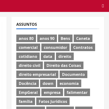
ASSUNTOS
anos 80
anos 90
Bens
Caneta
comercial
consumidor
Contratos
cotidiano
data
direito
direito civil
Direito das Coisas
direito empresarial
Documento
Docência
down
economia
EmpGeral
empresa
falimentar
família
Fatos Jurídicos