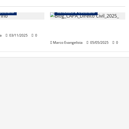
otidiano
Reflexões & Cotidiano
ce” – A doença
Surge a edição 2025 do
“Direito Civil sem estresse!”
a
03/11/2025
0
Marco Evangelista
05/05/2025
0