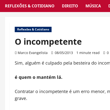
REFLEXÕES & COTIDIANO
DIREITO
MÚSICA
Reflexões & Cotidiano
O incompetente
Marco Evangelista
08/05/2013
1 minute read
0
Sim, alguém é culpado pela besteira do inco
é quem o mantém lá.
Contratar o incompetente é um erro menor, ma
grave.