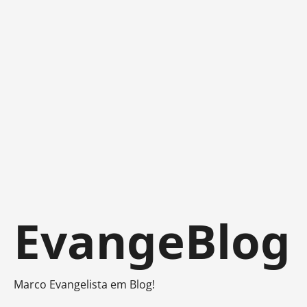
Skip
EvangeBlog
to
content
Marco Evangelista em Blog!