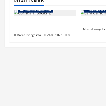
RELACIONADOS
Reflexões & Cotidiano
Reflexões & C
1ª Corrida dos Pipocas
“Cinebrasili
(18/1/2026)
Marco Evangelist
Marco Evangelista
24/01/2026
0