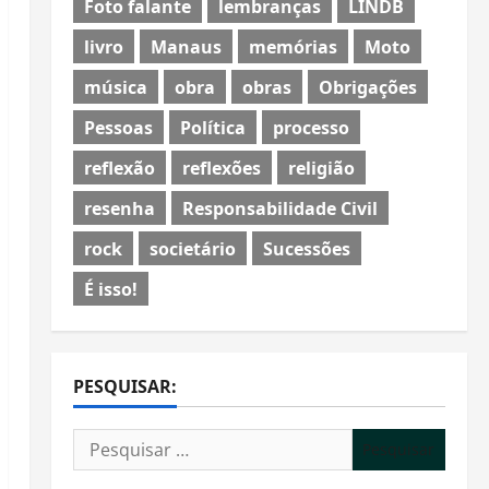
Foto falante
lembranças
LINDB
livro
Manaus
memórias
Moto
música
obra
obras
Obrigações
Pessoas
Política
processo
reflexão
reflexões
religião
resenha
Responsabilidade Civil
rock
societário
Sucessões
É isso!
PESQUISAR:
Pesquisar
por: