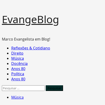
Skip
EvangeBlog
to
content
Marco Evangelista em Blog!
Primary
Reflexões & Cotidiano
Menu
Direito
Música
Docência
Anos 80
Política
Anos 80
Pesquisar
por:
Música