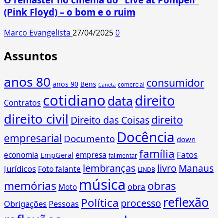
(Pink Floyd) – o bom e o ruim
Marco Evangelista
27/04/2025
0
Assuntos
anos 80
consumidor
anos 90
Bens
comercial
Caneta
cotidiano
direito
data
Contratos
direito civil
direito
Direito das Coisas
Docência
empresarial
Documento
down
família
Fatos
economia
empresa
EmpGeral
falimentar
lembranças
livro
Manaus
Jurídicos
Foto falante
LINDB
música
memórias
obras
obra
Moto
reflexão
Política
processo
Obrigações
Pessoas