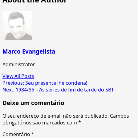
Marco Evangelista
Administrator
View All Posts
Post
Previous:
Seu presente lhe condena!
Next:
1984/86 – As séries de fim de tarde do SBT
navigation
Deixe um comentário
O seu endereço de e-mail não será publicado.
Campos
obrigatórios são marcados com
*
Comentário
*