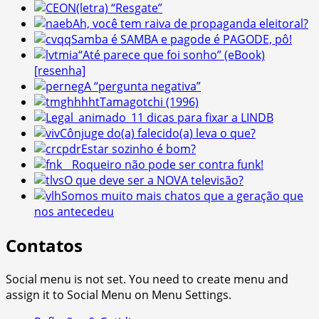
(letra) “Resgate”
Ah, você tem raiva de propaganda eleitoral?
Samba é SAMBA e pagode é PAGODE, pô!
“Até parece que foi sonho” (eBook)
[resenha]
A “pergunta negativa”
Tamagotchi (1996)
11 dicas para fixar a LINDB
Cônjuge do(a) falecido(a) leva o que?
Estar sozinho é bom?
Roqueiro não pode ser contra funk!
O que deve ser a NOVA televisão?
Somos muito mais chatos que a geração que
nos antecedeu
Contatos
Social menu is not set. You need to create menu and
assign it to Social Menu on Menu Settings.