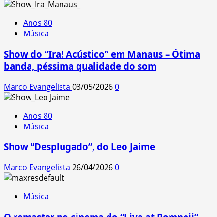
Anos 80
Música
Show do “Ira! Acústico” em Manaus – Ótima
banda, péssima qualidade do som
Marco Evangelista
03/05/2026
0
Anos 80
Música
Show “Desplugado”, do Leo Jaime
Marco Evangelista
26/04/2026
0
Música
O remaster no cinema do “Live at Pompeii”