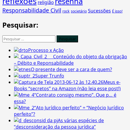
reflexões
resenha
religião
Responsabilidade Civil
Sucessões
É isso!
rock
societário
Pesquisar:
Pesquisar
por:
Processo x Ação
Conteúdo do objeto da obrigação
– Débito e Reponsabilidade
O presente deve ser a cara de quem?
Super Trunfo
Meus e-
Books “secretos” na Amazon (não leia esse post!)
“Contrato consigo mesmo”. Que p… é
essa?
“Ato Jurídico perfeito” = “Negócio Jurídico
perfeito”?
As várias espécies de
“desconsideração da pessoa jurídica”