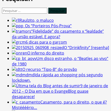
Pesquisar
por:
Raulzito, o maluco
Os “Porteiros Pós-Prova”
“Fidelidade” do casamento x “lealdade”
da união estável. E agora?
6 dicas para o garçom
O “Drinkfinity” [resenha]
O inferno do direito
Um disco estranho, o “Beatles ao vivo”
de 1980
O recurso “Tipo-B” do provão
Ida rápida ao shopping pós segundo
lockdown.
9 de janeiro de
2012 – O Dia em que o EvangeBlog quase
desaparece!
Casamento, para o direito, o que é?
Mistéééério…