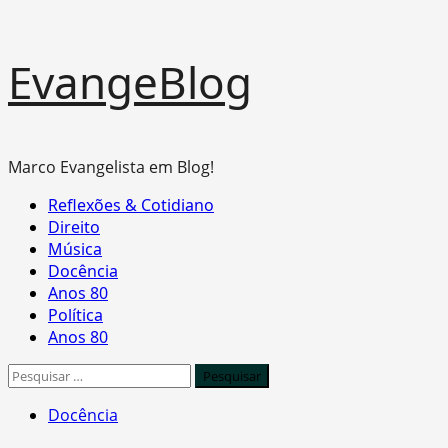
Skip
EvangeBlog
to
content
Marco Evangelista em Blog!
Primary
Reflexões & Cotidiano
Menu
Direito
Música
Docência
Anos 80
Política
Anos 80
Pesquisar
por:
Docência