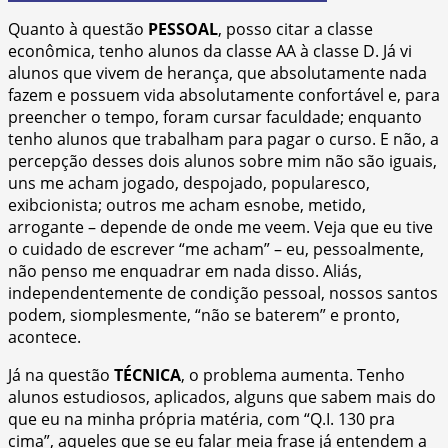
Quanto à questão
PESSOAL
, posso citar a classe
econômica, tenho alunos da classe AA à classe D. Já vi
alunos que vivem de herança, que absolutamente nada
fazem e possuem vida absolutamente confortável e, para
preencher o tempo, foram cursar faculdade; enquanto
tenho alunos que trabalham para pagar o curso. E não, a
percepção desses dois alunos sobre mim não são iguais,
uns me acham jogado, despojado, popularesco,
exibcionista; outros me acham esnobe, metido,
arrogante – depende de onde me veem. Veja que eu tive
o cuidado de escrever “me acham” – eu, pessoalmente,
não penso me enquadrar em nada disso. Aliás,
independentemente de condição pessoal, nossos santos
podem, siomplesmente, “não se baterem” e pronto,
acontece.
Já na questão
TÉCNICA
, o problema aumenta. Tenho
alunos estudiosos, aplicados, alguns que sabem mais do
que eu na minha própria matéria, com “Q.I. 130 pra
cima”, aqueles que se eu falar meia frase já entendem a