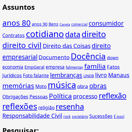
Assuntos
anos 80
consumidor
anos 90
Bens
comercial
Caneta
cotidiano
direito
data
Contratos
direito civil
direito
Direito das Coisas
Docência
empresarial
Documento
down
família
Fatos
economia
empresa
EmpGeral
falimentar
lembranças
livro
Manaus
Jurídicos
Foto falante
LINDB
música
memórias
obras
obra
Moto
reflexão
Política
processo
Obrigações
Pessoas
reflexões
resenha
religião
Responsabilidade Civil
Sucessões
É isso!
rock
societário
Pesquisar: