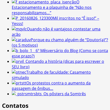
O
Estacionamento e a plaquinha de “Não nos
responsabilizamos…”
Mil inscritos no “É isso!” –
Yesss!
Quando não é vantajoso contestar uma
ação
Porque eu chamo alguém de “Doutor(a)”?
(os 5 motivos)
6º Mêsversário do Blog (Como se conta
esse prazo?)
Contando a história (dicas para escrever o
SEU livro)
Trabalho de faculdade: Casamento
simulado
Os protestos contra o aumento da
passagem de ônibus…
Os pôsters da Somtrês
Contatos