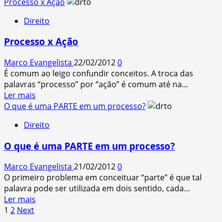
more
Processo x Ação
about
Direito
Tipos
de
Processo x Ação
interesses
Marco Evangelista
22/02/2012
0
É comum ao leigo confundir conceitos. A troca das
palavras “processo” por “ação” é comum até na...
Read
Ler mais
more
O que é uma PARTE em um processo?
about
Direito
Processo
x
O que é uma PARTE em um processo?
Ação
Marco Evangelista
21/02/2012
0
O primeiro problema em conceituar “parte” é que tal
palavra pode ser utilizada em dois sentido, cada...
Read
Ler mais
Paginação
more
1
2
Next
about