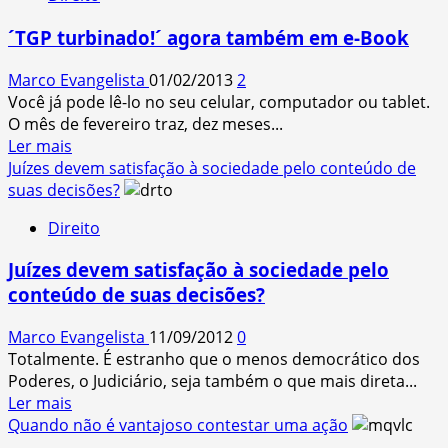
de
sucumbência”
´TGP turbinado!´ agora também em e-Book
–
O
Marco Evangelista
01/02/2013
2
que
Você já pode lê-lo no seu celular, computador ou tablet.
e
O mês de fevereiro traz, dez meses...
para
Read
Ler mais
quem.
more
Juízes devem satisfação à sociedade pelo conteúdo de
about
suas decisões?
´TGP
Direito
turbinado!
´
Juízes devem satisfação à sociedade pelo
agora
conteúdo de suas decisões?
também
em
Marco Evangelista
11/09/2012
0
e-
Totalmente. É estranho que o menos democrático dos
Book
Poderes, o Judiciário, seja também o que mais direta...
Read
Ler mais
more
Quando não é vantajoso contestar uma ação
about