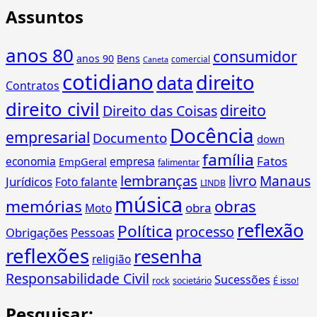
de
Assuntos
O
posts
que
é
anos 80
consumidor
anos 90
Bens
uma
comercial
Caneta
cotidiano
PARTE
direito
data
Contratos
em
direito civil
um
direito
Direito das Coisas
processo?
Docência
empresarial
Documento
down
família
Fatos
economia
empresa
EmpGeral
falimentar
lembranças
livro
Manaus
Jurídicos
Foto falante
LINDB
música
memórias
obras
obra
Moto
reflexão
Política
processo
Obrigações
Pessoas
reflexões
resenha
religião
Responsabilidade Civil
Sucessões
É isso!
rock
societário
Pesquisar: