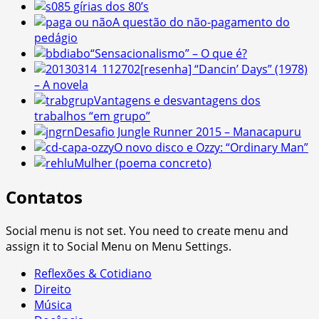
5 gírias dos 80’s
A questão do não-pagamento do
pedágio
“Sensacionalismo” – O que é?
[resenha] “Dancin’ Days” (1978)
– A novela
Vantagens e desvantagens dos
trabalhos “em grupo”
Desafio Jungle Runner 2015 – Manacapuru
O novo disco e Ozzy: “Ordinary Man”
Mulher (poema concreto)
Contatos
Social menu is not set. You need to create menu and
assign it to Social Menu on Menu Settings.
Reflexões & Cotidiano
Direito
Música