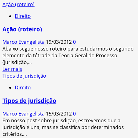
more
Ação (roteiro)
about
Direito
Sumário
do
Ação (roteiro)
“TGP
turbinado!”
Marco Evangelista
19/03/2012
0
Abaixo segue nosso roteiro para estudarmos o segundo
elemento da tétrade da Teoria Geral do Processo
(Jurisdição,...
Read
Ler mais
more
Tipos de jurisdição
about
Direito
Ação
(roteiro)
Tipos de jurisdição
Marco Evangelista
15/03/2012
0
Em nosso post sobre jurisdição, escrevemos que a
jurisdição é una, mas se classifica por determinados
critérios....