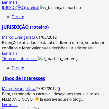
Read
Ler mais
more
JURISDIÇÃO (roteiro)
about
Direito
Tipos
de
JURISDIÇÃO (roteiro)
jurisdição
Marco Evangelista
01/03/2012
1
É função e atividade estatal de dizer o direto, solucionar
conflitos e fazer valer suas decisões jurisdicionais.
Read
Ler mais
more
Tipos de interesses
about
Direito
JURISDIÇÃO
(roteiro)
Tipos de interesses
Marco Evangelista
23/02/2012
0
Bem, terminado o carnaval, desejo aos meus leitores
FELIZ ANO NOVO!
Já escrevi aqui no blog...
Read
Ler mais