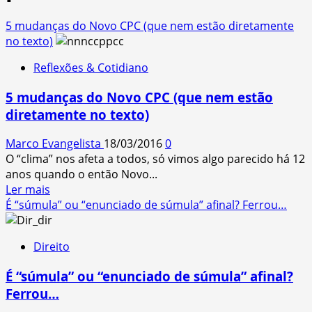
5 mudanças do Novo CPC (que nem estão diretamente
no texto)
Reflexões & Cotidiano
5 mudanças do Novo CPC (que nem estão
diretamente no texto)
Marco Evangelista
18/03/2016
0
O “clima” nos afeta a todos, só vimos algo parecido há 12
anos quando o então Novo...
Read
Ler mais
more
É “súmula” ou “enunciado de súmula” afinal? Ferrou…
about
5
Direito
mudanças
do
É “súmula” ou “enunciado de súmula” afinal?
Novo
Ferrou…
CPC
(que