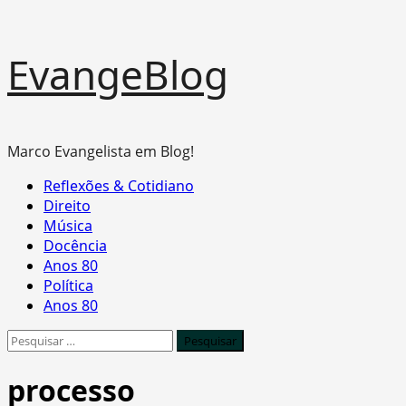
Skip
EvangeBlog
to
content
Marco Evangelista em Blog!
Primary
Reflexões & Cotidiano
Menu
Direito
Música
Docência
Anos 80
Política
Anos 80
Pesquisar
por:
processo