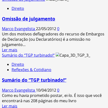
about
Direito
Minha
primeira
Omissão de julgamento
peça
eletrônica
Marco Evangelista
22/05/2012
0
–
Um dos motivos deflagradores do recurso de Embargos
a
de Declaração (ou Declaratórios) é a omissão no
experiência
julgamento...
Read
Ler mais
more
Sumário do “TGP turbinado!”
about
Direito
Omissão
Reflexões & Cotidiano
de
julgamento
Sumário do “TGP turbinado!”
Marco Evangelista
10/04/2012
0
Como eu havia prometido postar, ei-lo. É isso que você
encontrará nas 208 páginas do meu livro
Read
Ler mais