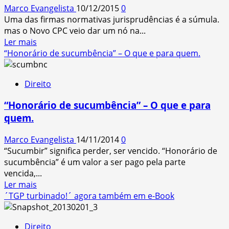
Marco Evangelista
10/12/2015
0
nem
Uma das firmas normativas jurisprudências é a súmula.
estão
mas o Novo CPC veio dar um nó na...
diretamente
Read
Ler mais
no
more
“Honorário de sucumbência” – O que e para quem.
texto)
about
É
Direito
“súmula”
ou
“Honorário de sucumbência” – O que e para
“enunciado
quem.
de
súmula”
Marco Evangelista
14/11/2014
0
afinal?
“Sucumbir” significa perder, ser vencido. “Honorário de
Ferrou…
sucumbência” é um valor a ser pago pela parte
vencida,...
Read
Ler mais
more
´TGP turbinado!´ agora também em e-Book
about
“Honorário
Direito