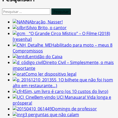
Pesquisar
por:
Abração, Nasser!
Silvio Brito, o cantor
“O Grande Circo Místico” – O Filme (2018)
[resenha]
Habilitado para moto – meus 8
Compromissos
Lentidão do Caixa
Direito Civil – Simplesmente, o mais
importante
Como ler dispositivo legal
O bilhete que não foi (som
alto em restaurante…)
Sim, um livro é caro (os 10 custos do livro)
Bem-vindo UCI Manauara! Vida longa e
próspera!
Domingo de professor
3 perguntas que não calam