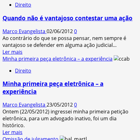
Direito
Juízes
devem
Quando não é vantajoso contestar uma ação
satisfação
à
Marco Evangelista
02/06/2012
0
sociedade
Ao contrário do que se possa pensar, nem sempre é
pelo
vantajoso se defender em alguma ação judicial...
conteúdo
Read
Ler mais
de
more
Minha primeira peça eletrônica – a experiência
suas
about
decisões?
Direito
Quando
não
Minha primeira peça eletrônica – a
é
experiência
vantajoso
contestar
Marco Evangelista
23/05/2012
0
uma
Ontem (22/05/2012) ingressei minha primeira petição
ação
eletrônica, para um advogado inativo, foi um dia
histórico.
Read
Ler mais
more
Omissão de julgamento