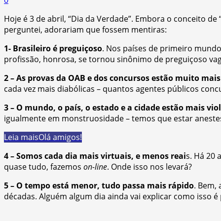
Hoje é 3 de abril, “Dia da Verdade”. Embora o conceito de
perguntei, adorariam que fossem mentiras:
1- Brasileiro é preguiçoso
. Nos países de primeiro mundo,
profissão, honrosa, se tornou sinônimo de preguiçoso 
2 – As provas da OAB e dos concursos estão muito mais 
cada vez mais diabólicas – quantos agentes públicos conc
3 – O mundo, o país, o estado e a cidade estão mais vio
igualmente em monstruosidade – temos que estar anestes
Leia mais
Olá amigos!
4 – Somos cada dia mais virtuais, e menos reai
s. Há 20
quase tudo, fazemos
on-line
. Onde isso nos levará?
5 – O tempo está menor, tudo passa mais rápido
. Bem,
décadas. Alguém algum dia ainda vai explicar como isso é 