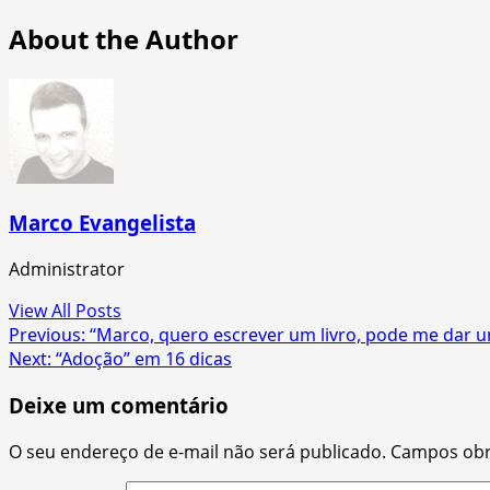
About the Author
Marco Evangelista
Administrator
View All Posts
Post
Previous:
“Marco, quero escrever um livro, pode me dar u
Next:
“Adoção” em 16 dicas
navigation
Deixe um comentário
O seu endereço de e-mail não será publicado.
Campos obr