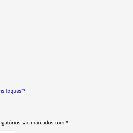
ns toques”?
igatórios são marcados com
*