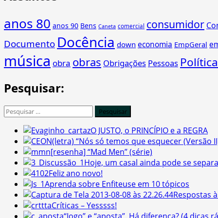
anos 80
consumidor
Co
anos 90
Bens
comercial
Caneta
Docência
Documento
economia
e
down
EmpGeral
música
obras
Política
obra
Obrigações
Pessoas
Pesquisar:
Pesquisar
por:
O JUSTO, o PRINCÍPIO e a REGRA
(letra) “Nós só temos que esquecer (Versão II
[resenha] “Mad Men” (série)
Hoje, um casal ainda pode se separa
Feliz ano novo!
Aprenda sobre Enfiteuse em 10 tópicos
Respostas à
Críticas – Yesssss!
“Jogo” e “aposta”. Há diferença? (4 dicas r