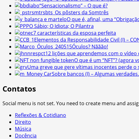
“Sensacionalismo” – O que é?
Os pôsters da Somtrês
O que é, afinal, uma “Obrigaçã
O Sábio; O Idiota; O Pilantra
7 características da esposa perfeita
Elementos da Responsabilidade Civil (I) – 
Óculos? Nããão!
12 lições que aprendemos com o vídeo
O que é um “NFT”? (agora 
Uma greve que gere vítimas inocentes perde o s
Sobre bancos (I) – Algumas verdade
Contatos
Social menu is not set. You need to create menu and assig
Reflexões & Cotidiano
Direito
Música
Docência