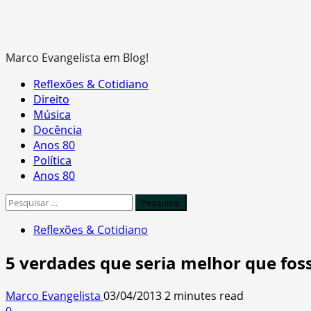
Marco Evangelista em Blog!
Primary
Reflexões & Cotidiano
Menu
Direito
Música
Docência
Anos 80
Política
Anos 80
Pesquisar
por:
Reflexões & Cotidiano
5 verdades que seria melhor que fo
Marco Evangelista
03/04/2013
2 minutes read
0