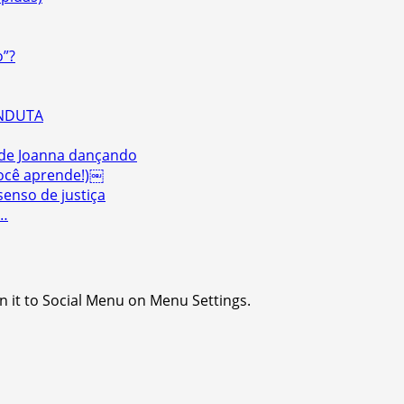
o”?
CONDUTA
 de Joanna dançando
você aprende!)￼
enso de justiça
s…
n it to Social Menu on Menu Settings.