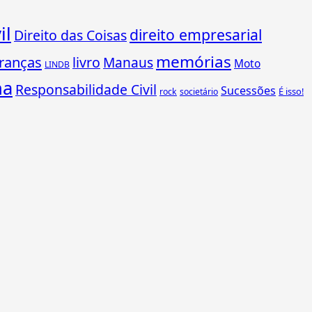
il
direito empresarial
Direito das Coisas
memórias
ranças
livro
Manaus
Moto
LINDB
ha
Responsabilidade Civil
Sucessões
É isso!
rock
societário