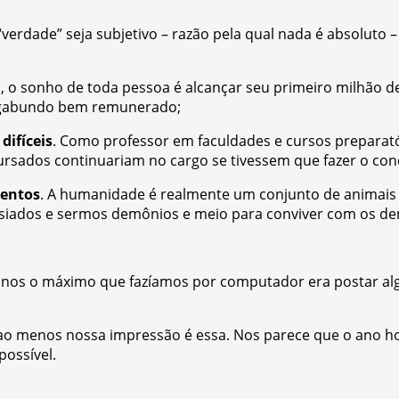
 “verdade” seja subjetivo – razão pela qual nada é absoluto
 o sonho de toda pessoa é alcançar seu primeiro milhão de d
vagabundo bem remunerado;
difíceis
. Como professor em faculdades e cursos preparató
ursados continuariam no cargo se tivessem que fazer o conc
lentos
. A humanidade é realmente um conjunto de animais d
iados e sermos demônios e meio para conviver com os demô
 anos o máximo que fazíamos por computador era postar alg
 ao menos nossa impressão é essa. Nos parece que o ano ho
possível.