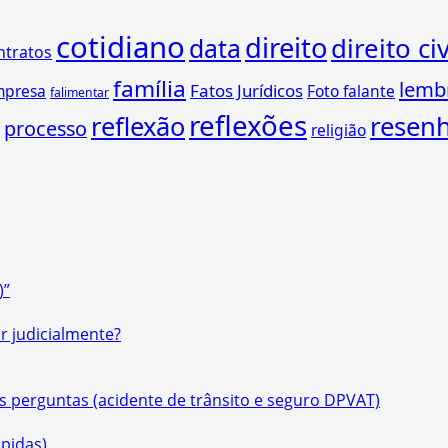
cotidiano
direito
direito civ
data
ntratos
família
lemb
Fatos Jurídicos
mpresa
Foto falante
falimentar
reflexões
reflexão
resen
processo
religião
)”
r judicialmente?
s perguntas (acidente de trânsito e seguro DPVAT)
ápidas)