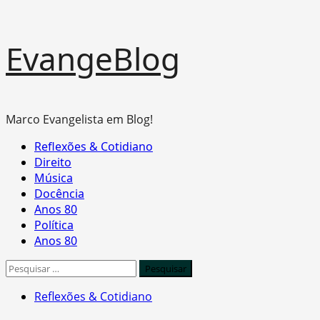
Skip
EvangeBlog
to
content
Marco Evangelista em Blog!
Primary
Reflexões & Cotidiano
Menu
Direito
Música
Docência
Anos 80
Política
Anos 80
Pesquisar
por:
Reflexões & Cotidiano