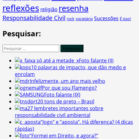
reflexões
resenha
religião
Responsabilidade Civil
Sucessões
É isso!
rock
societário
Pesquisar:
Pesquisar
por:
Foto falante (II)
10 palavras de impacto, que dão medo e
enrolam
Infelizmente, um ano mais velho
Por que sou Flamengo?
Foto falante (IX)
20 tons de preto – Brasil
7 lembretes importantes sobre
responsabilidade civil ambiental
“Jogo” e “aposta”. Há diferença? (4 dicas
rápidas)
“Formei em Direito, e agora?”