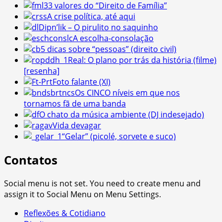
3 valores do “Direito de Família”
A crise política, até aqui
Dipn’lik – O pirulito no saquinho
A escolha-consolação
5 dicas sobre “pessoas” (direito civil)
Real: O plano por trás da história (filme)
[resenha]
Foto falante (XI)
Os CINCO níveis em que nos
tornamos fã de uma banda
O chato da música ambiente (DJ indesejado)
Vida devagar
“Gelar” (picolé, sorvete e suco)
Contatos
Social menu is not set. You need to create menu and
assign it to Social Menu on Menu Settings.
Reflexões & Cotidiano