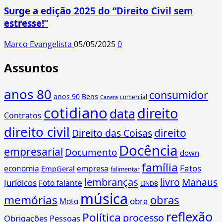
Surge a edição 2025 do “Direito Civil sem
estresse!”
Marco Evangelista
05/05/2025
0
Assuntos
anos 80
consumidor
anos 90
Bens
comercial
Caneta
cotidiano
direito
data
Contratos
direito civil
direito
Direito das Coisas
Docência
empresarial
Documento
down
família
Fatos
economia
empresa
EmpGeral
falimentar
lembranças
livro
Manaus
Jurídicos
Foto falante
LINDB
música
memórias
obras
obra
Moto
reflexão
Política
processo
Obrigações
Pessoas