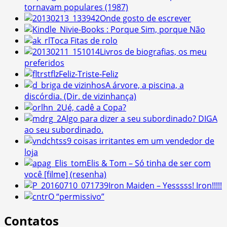
tornavam populares (1987)
Onde gosto de escrever
e-Books : Porque Sim, porque Não
Toca Fitas de rolo
Livros de biografias, os meu
preferidos
Feliz-Triste-Feliz
A árvore, a piscina, a
discórdia. (Dir. de vizinhança)
Ué, cadê a Copa?
Algo para dizer a seu subordinado? DIGA
ao seu subordinado.
9 coisas irritantes em um vendedor de
loja
Elis & Tom – Só tinha de ser com
você [filme] (resenha)
Iron Maiden – Yesssss! Iron!!!!!
O “permissivo”
Contatos