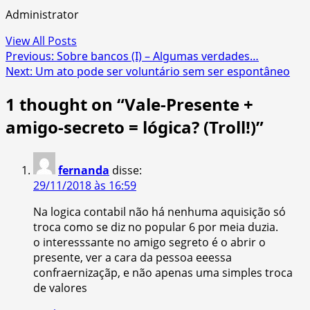
Administrator
View All Posts
Post
Previous:
Sobre bancos (I) – Algumas verdades…
Next:
Um ato pode ser voluntário sem ser espontâneo
navigation
1 thought on “
Vale-Presente +
amigo-secreto = lógica? (Troll!)
”
fernanda
disse:
29/11/2018 às 16:59
Na logica contabil não há nenhuma aquisição só
troca como se diz no popular 6 por meia duzia.
o interesssante no amigo segreto é o abrir o
presente, ver a cara da pessoa eeessa
confraernizaçãp, e não apenas uma simples troca
de valores