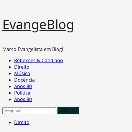
Skip
EvangeBlog
to
content
Marco Evangelista em Blog!
Primary
Reflexões & Cotidiano
Menu
Direito
Música
Docência
Anos 80
Política
Anos 80
Pesquisar
por:
Direito