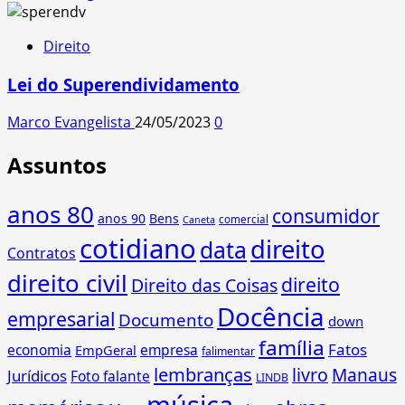
Direito
Lei do Superendividamento
Marco Evangelista
24/05/2023
0
Assuntos
anos 80
consumidor
anos 90
Bens
comercial
Caneta
cotidiano
direito
data
Contratos
direito civil
direito
Direito das Coisas
Docência
empresarial
Documento
down
família
Fatos
economia
empresa
EmpGeral
falimentar
lembranças
livro
Manaus
Jurídicos
Foto falante
LINDB
música