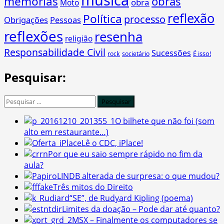
memórias
obras
obra
Moto
reflexão
Política
processo
Obrigações
Pessoas
reflexões
resenha
religião
Responsabilidade Civil
Sucessões
É isso!
rock
societário
Pesquisar:
Pesquisar
por:
O bilhete que não foi (som
alto em restaurante…)
Lê o CDC, iPlace!
Por que eu saio sempre rápido no fim da
aula?
LINDB alterada de surpresa: o que mudou?
Três mitos do Direito
“SE”, de Rudyard Kipling (poema)
Limites da doação – Pode dar até quanto?
MSX – Finalmente os computadores se