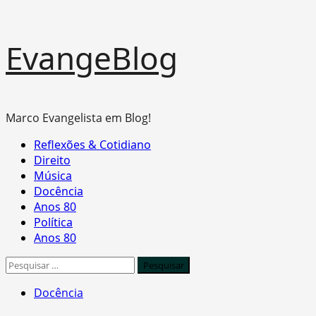
Skip
EvangeBlog
to
content
Marco Evangelista em Blog!
Primary
Reflexões & Cotidiano
Menu
Direito
Música
Docência
Anos 80
Política
Anos 80
Pesquisar
por:
Docência