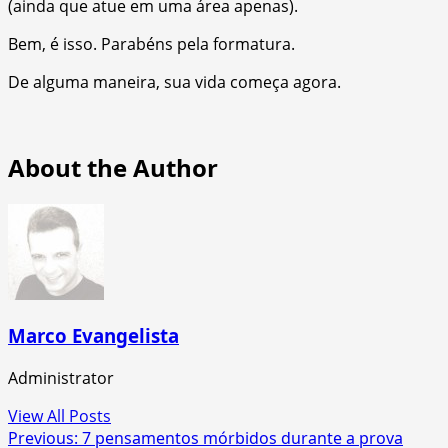
(ainda que atue em uma área apenas).
Bem, é isso. Parabéns pela formatura.
De alguma maneira, sua vida começa agora.
About the Author
Marco Evangelista
Administrator
View All Posts
Post
Previous:
7 pensamentos mórbidos durante a prova