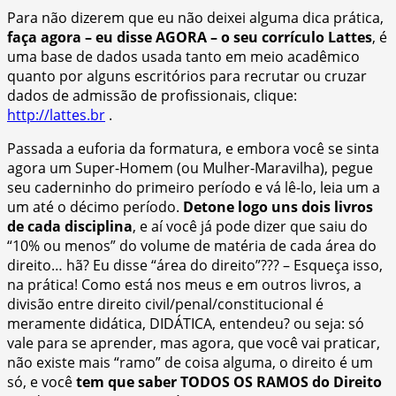
Para não dizerem que eu não deixei alguma dica prática,
faça agora – eu disse AGORA – o seu corrículo Lattes
, é
uma base de dados usada tanto em meio acadêmico
quanto por alguns escritórios para recrutar ou cruzar
dados de admissão de profissionais, clique:
http://lattes.br
.
Passada a euforia da formatura, e embora você se sinta
agora um Super-Homem (ou Mulher-Maravilha), pegue
seu caderninho do primeiro período e vá lê-lo, leia um a
um até o décimo período.
Detone logo uns dois livros
de cada disciplina
, e aí você já pode dizer que saiu do
“10% ou menos” do volume de matéria de cada área do
direito… hã? Eu disse “área do direito”??? – Esqueça isso,
na prática! Como está nos meus e em outros livros, a
divisão entre direito civil/penal/constitucional é
meramente didática, DIDÁTICA, entendeu? ou seja: só
vale para se aprender, mas agora, que você vai praticar,
não existe mais “ramo” de coisa alguma, o direito é um
só, e você
tem que saber TODOS OS RAMOS do Direito