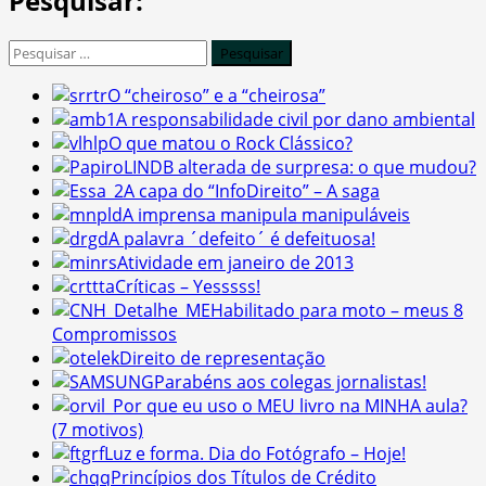
Pesquisar:
Pesquisar
por:
O “cheiroso” e a “cheirosa”
A responsabilidade civil por dano ambiental
O que matou o Rock Clássico?
LINDB alterada de surpresa: o que mudou?
A capa do “InfoDireito” – A saga
A imprensa manipula manipuláveis
A palavra ´defeito´ é defeituosa!
Atividade em janeiro de 2013
Críticas – Yesssss!
Habilitado para moto – meus 8
Compromissos
Direito de representação
Parabéns aos colegas jornalistas!
Por que eu uso o MEU livro na MINHA aula?
(7 motivos)
Luz e forma. Dia do Fotógrafo – Hoje!
Princípios dos Títulos de Crédito