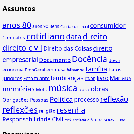
Assuntos
anos 80
consumidor
anos 90
Bens
comercial
Caneta
cotidiano
direito
data
Contratos
direito civil
direito
Direito das Coisas
Docência
empresarial
Documento
down
família
Fatos
economia
empresa
EmpGeral
falimentar
lembranças
livro
Manaus
Jurídicos
Foto falante
LINDB
música
memórias
obras
obra
Moto
reflexão
Política
processo
Obrigações
Pessoas
reflexões
resenha
religião
Responsabilidade Civil
Sucessões
É isso!
rock
societário