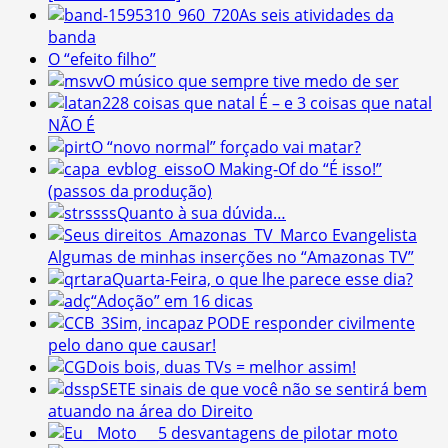
As seis atividades da
banda
O “efeito filho”
O músico que sempre tive medo de ser
28 coisas que natal É – e 3 coisas que natal
NÃO É
O “novo normal” forçado vai matar?
O Making-Of do “É isso!”
(passos da produção)
Quanto à sua dúvida…
Algumas de minhas inserções no “Amazonas TV”
Quarta-Feira, o que lhe parece esse dia?
“Adoção” em 16 dicas
Sim, incapaz PODE responder civilmente
pelo dano que causar!
Dois bois, duas TVs = melhor assim!
SETE sinais de que você não se sentirá bem
atuando na área do Direito
5 desvantagens de pilotar moto