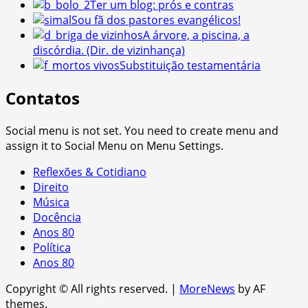
Ter um blog: prós e contras
Sou fã dos pastores evangélicos!
A árvore, a piscina, a
discórdia. (Dir. de vizinhança)
Substituição testamentária
Contatos
Social menu is not set. You need to create menu and
assign it to Social Menu on Menu Settings.
Reflexões & Cotidiano
Direito
Música
Docência
Anos 80
Política
Anos 80
Copyright © All rights reserved.
|
MoreNews
by AF
themes.