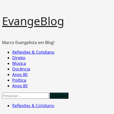
Skip
EvangeBlog
to
content
Marco Evangelista em Blog!
Primary
Reflexões & Cotidiano
Menu
Direito
Música
Docência
Anos 80
Política
Anos 80
Pesquisar
por:
Reflexões & Cotidiano