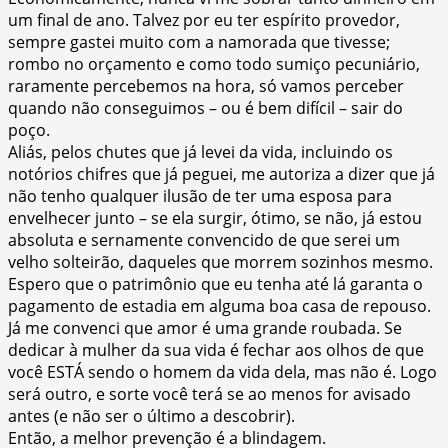
um final de ano. Talvez por eu ter espírito provedor,
sempre gastei muito com a namorada que tivesse;
rombo no orçamento e como todo sumiço pecuniário,
raramente percebemos na hora, só vamos perceber
quando não conseguimos – ou é bem difícil – sair do
poço.
Aliás, pelos chutes que já levei da vida, incluindo os
notórios chifres que já peguei, me autoriza a dizer que já
não tenho qualquer ilusão de ter uma esposa para
envelhecer junto – se ela surgir, ótimo, se não, já estou
absoluta e sernamente convencido de que serei um
velho solteirão, daqueles que morrem sozinhos mesmo.
Espero que o patrimônio que eu tenha até lá garanta o
pagamento de estadia em alguma boa casa de repouso.
Já me convenci que amor é uma grande roubada. Se
dedicar à mulher da sua vida é fechar aos olhos de que
você ESTÁ sendo o homem da vida dela, mas não é. Logo
será outro, e sorte você terá se ao menos for avisado
antes (e não ser o último a descobrir).
Então, a melhor prevenção é a blindagem.