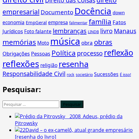
Direito das Coisas
Docência
empresarial
Documento
down
família
Fatos
economia
empresa
EmpGeral
falimentar
lembranças
livro
Manaus
Jurídicos
Foto falante
LINDB
música
memórias
obras
obra
Moto
reflexão
Política
processo
Obrigações
Pessoas
reflexões
resenha
religião
Responsabilidade Civil
Sucessões
É isso!
rock
societário
Pesquisar:
Pesquisar
por:
Adeus, prédio da
Pitrowsky
David – o ex-camelô, atual grande empresário
[resenha do livro]