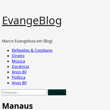
Skip
EvangeBlog
to
content
Marco Evangelista em Blog!
Primary
Reflexões & Cotidiano
Menu
Direito
Música
Docência
Anos 80
Política
Anos 80
Pesquisar
por:
Manaus