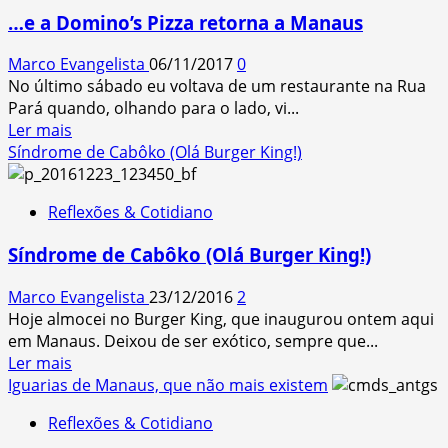
deixando
…e a Domino’s Pizza retorna a Manaus
a
vida
Marco Evangelista
06/11/2017
0
para
No último sábado eu voltava de um restaurante na Rua
virar
Pará quando, olhando para o lado, vi...
mito
Read
Ler mais
more
Síndrome de Cabôko (Olá Burger King!)
about
…
Reflexões & Cotidiano
e
a
Síndrome de Cabôko (Olá Burger King!)
Domino’s
Pizza
Marco Evangelista
23/12/2016
2
retorna
Hoje almocei no Burger King, que inaugurou ontem aqui
a
em Manaus. Deixou de ser exótico, sempre que...
Manaus
Read
Ler mais
more
Iguarias de Manaus, que não mais existem
about
Reflexões & Cotidiano
Síndrome