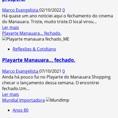
Manaus
Marco Evangelista
02/10/2022
0
–
Há quase um ano noticiei aqui o fechamento do cinema
Ótima
do Manauara. Triste, muito triste.O local virou...
banda,
Read
Ler mais
péssima
more
Playarte Manauara… fechado.
qualidade
about
do
Bem-
som
Reflexões & Cotidiano
vindo
UCI
Playarte Manauara… fechado.
Manauara!
Vida
Marco Evangelista
07/10/2021
0
longa
Ainda há pouco fui no Playarte do Manauara Shopping
e
checar o lançamento dessa semana. O encontrei
próspera!
fechado.Um...
Read
Ler mais
more
Mundial Importadora
about
Anos 80
Playarte
Manauara…