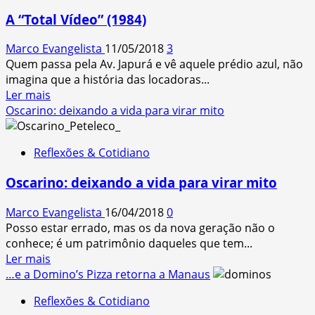
Saraiva
A “Total Vídeo” (1984)
do
aeroporto:
Marco Evangelista
11/05/2018
3
Jaz
Quem passa pela Av. Japurá e vê aquele prédio azul, não
imagina que a história das locadoras...
Read
Ler mais
more
Oscarino: deixando a vida para virar mito
about
A
Reflexões & Cotidiano
“Total
Vídeo”
Oscarino: deixando a vida para virar mito
(1984)
Marco Evangelista
16/04/2018
0
Posso estar errado, mas os da nova geração não o
conhece; é um patrimônio daqueles que tem...
Read
Ler mais
more
…e a Domino’s Pizza retorna a Manaus
about
Reflexões & Cotidiano
Oscarino: