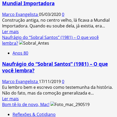
Mundial Importadora
fechado.
Marco Evangelista
05/03/2020
0
Construção antiga, no centro velho, lá ficava a Mundial
Importadora. Quando eu soube dela, já existia, era...
Read
Ler mais
more
Naufrágio do “Sobral Santos” (1981) – O que você
about
lembra?
Mundial
Anos 80
Importadora
Naufrágio do “Sobral Santos” (1981) – O que
você lembra?
Marco Evangelista
17/11/2019
0
Eu lembro bem e escrevo como testemunha da história.
Não do fato, mas da comoção generalizada e...
Read
Ler mais
more
Bom tê-lo de novo, Mac!
about
Reflexões & Cotidiano
Naufrágio