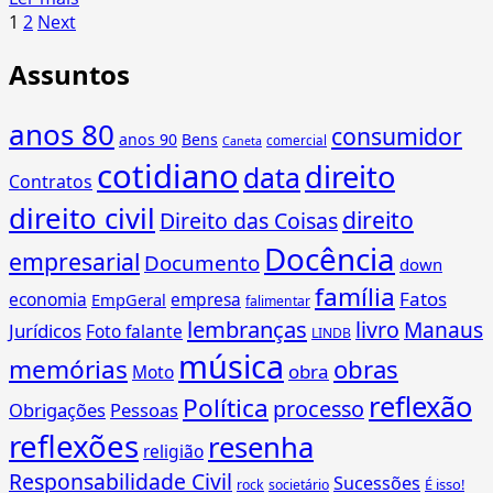
Paginação
more
1
2
Next
about
de
Assuntos
Saraiva
posts
MegaStore
do
anos 80
consumidor
anos 90
Bens
Manauara
comercial
Caneta
cotidiano
Shopping
direito
data
Contratos
(AM),
direito civil
é
direito
Direito das Coisas
assim:
Docência
empresarial
Documento
down
família
Fatos
economia
empresa
EmpGeral
falimentar
lembranças
livro
Manaus
Jurídicos
Foto falante
LINDB
música
memórias
obras
obra
Moto
reflexão
Política
processo
Obrigações
Pessoas
reflexões
resenha
religião
Responsabilidade Civil
Sucessões
É isso!
rock
societário