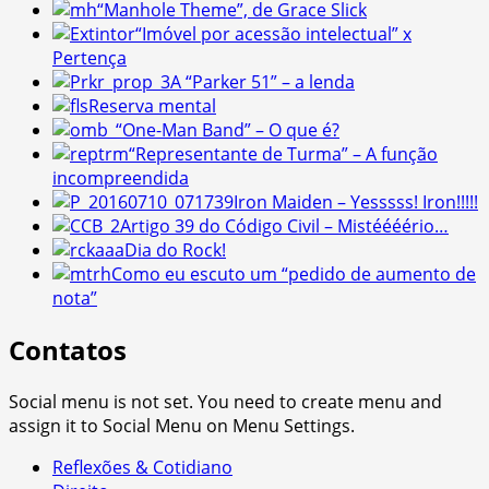
“Manhole Theme”, de Grace Slick
“Imóvel por acessão intelectual” x
Pertença
A “Parker 51” – a lenda
Reserva mental
“One-Man Band” – O que é?
“Representante de Turma” – A função
incompreendida
Iron Maiden – Yesssss! Iron!!!!!
Artigo 39 do Código Civil – Mistéééério…
Dia do Rock!
Como eu escuto um “pedido de aumento de
nota”
Contatos
Social menu is not set. You need to create menu and
assign it to Social Menu on Menu Settings.
Reflexões & Cotidiano