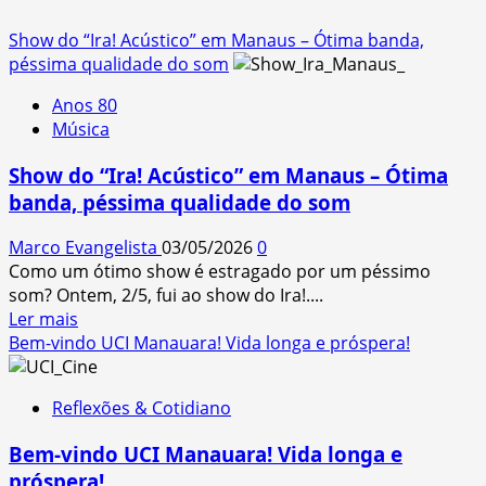
Show do “Ira! Acústico” em Manaus – Ótima banda,
péssima qualidade do som
Anos 80
Música
Show do “Ira! Acústico” em Manaus – Ótima
banda, péssima qualidade do som
Marco Evangelista
03/05/2026
0
Como um ótimo show é estragado por um péssimo
som? Ontem, 2/5, fui ao show do Ira!....
Read
Ler mais
more
Bem-vindo UCI Manauara! Vida longa e próspera!
about
Show
Reflexões & Cotidiano
do
“Ira!
Bem-vindo UCI Manauara! Vida longa e
Acústico”
próspera!
em