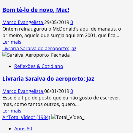
do
Bom tê-lo de novo, Mac!
“Sobral
Santos”
Marco Evangelista
29/05/2019
0
(1981)
Ontem reinaugurou o McDonald’s aqui de manaus, o
–
primeiro, aquele que surgia aqui em 2001, que fica...
O
Read
Ler mais
que
more
Livraria Saraiva do aeroporto: Jaz
você
about
lembra?
Bom
Reflexões & Cotidiano
tê-
lo
Livraria Saraiva do aeroporto: Jaz
de
novo,
Marco Evangelista
06/01/2019
0
Mac!
Esse é o tipo de posto que eu não gosto de escrever,
mas, como tantos outros, quero...
Read
Ler mais
more
A “Total Vídeo” (1984)
about
Anos 80
Livraria