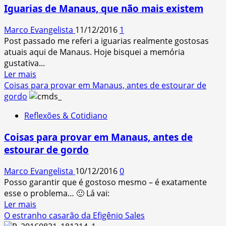
de
Iguarias de Manaus, que não mais existem
Cabôko
(Olá
Marco Evangelista
11/12/2016
1
Burger
Post passado me referi a iguarias realmente gostosas
King!)
atuais aqui de Manaus. Hoje bisquei a memória
gustativa...
Read
Ler mais
more
Coisas para provar em Manaus, antes de estourar de
about
gordo
Iguarias
Reflexões & Cotidiano
de
Manaus,
Coisas para provar em Manaus, antes de
que
estourar de gordo
não
mais
Marco Evangelista
10/12/2016
0
existem
Posso garantir que é gostoso mesmo – é exatamente
esse o problema… 🙂 Lá vai:
Read
Ler mais
more
O estranho casarão da Efigênio Sales
about