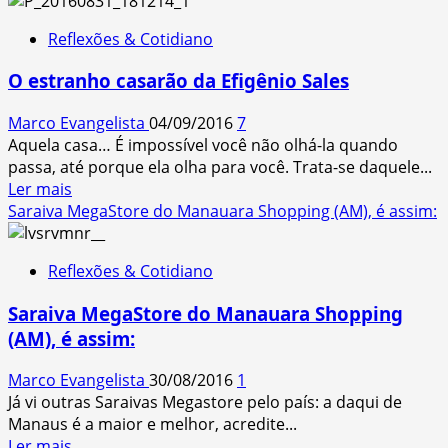
Coisas
Reflexões & Cotidiano
para
provar
O estranho casarão da Efigênio Sales
em
Manaus,
Marco Evangelista
04/09/2016
7
antes
Aquela casa… É impossível você não olhá-la quando
de
passa, até porque ela olha para você. Trata-se daquele...
estourar
Read
Ler mais
de
more
Saraiva MegaStore do Manauara Shopping (AM), é assim:
gordo
about
O
Reflexões & Cotidiano
estranho
casarão
Saraiva MegaStore do Manauara Shopping
da
(AM), é assim:
Efigênio
Sales
Marco Evangelista
30/08/2016
1
Já vi outras Saraivas Megastore pelo país: a daqui de
Manaus é a maior e melhor, acredite...
Read
Ler mais