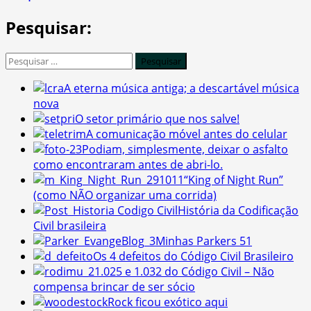
Pesquisar:
Pesquisar
por:
A eterna música antiga; a descartável música
nova
O setor primário que nos salve!
A comunicação móvel antes do celular
Podiam, simplesmente, deixar o asfalto
como encontraram antes de abri-lo.
“King of Night Run”
(como NÃO organizar uma corrida)
História da Codificação
Civil brasileira
Minhas Parkers 51
Os 4 defeitos do Código Civil Brasileiro
1.025 e 1.032 do Código Civil – Não
compensa brincar de ser sócio
Rock ficou exótico aqui