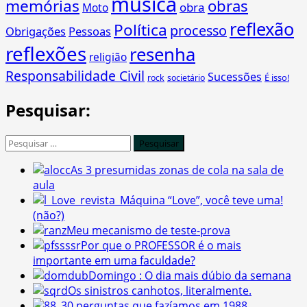
música
memórias
obras
obra
Moto
reflexão
Política
processo
Obrigações
Pessoas
reflexões
resenha
religião
Responsabilidade Civil
Sucessões
É isso!
rock
societário
Pesquisar:
Pesquisar
por:
As 3 presumidas zonas de cola na sala de
aula
Máquina “Love”, você teve uma!
(não?)
Meu mecanismo de teste-prova
Por que o PROFESSOR é o mais
importante em uma faculdade?
Domingo : O dia mais dúbio da semana
Os sinistros canhotos, literalmente.
30 perguntas que fazíamos em 1988