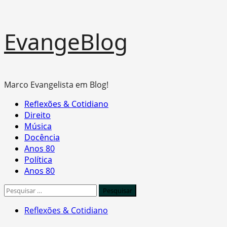
Skip
EvangeBlog
to
content
Marco Evangelista em Blog!
Primary
Reflexões & Cotidiano
Menu
Direito
Música
Docência
Anos 80
Política
Anos 80
Pesquisar
por:
Reflexões & Cotidiano