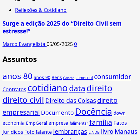
Reflexões & Cotidiano
Surge a edição 2025 do “Direito Civil sem
estresse!”
Marco Evangelista
05/05/2025
0
Assuntos
anos 80
consumidor
anos 90
Bens
comercial
Caneta
cotidiano
direito
data
Contratos
direito civil
direito
Direito das Coisas
Docência
empresarial
Documento
down
família
Fatos
economia
empresa
EmpGeral
falimentar
lembranças
livro
Manaus
Jurídicos
Foto falante
LINDB