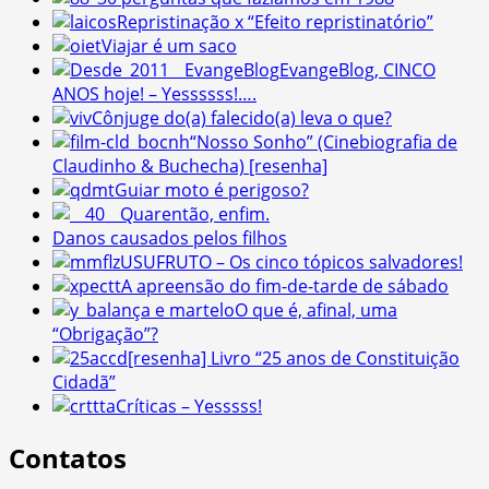
Repristinação x “Efeito repristinatório”
Viajar é um saco
EvangeBlog, CINCO
ANOS hoje! – Yessssss!….
Cônjuge do(a) falecido(a) leva o que?
“Nosso Sonho” (Cinebiografia de
Claudinho & Buchecha) [resenha]
Guiar moto é perigoso?
Quarentão, enfim.
Danos causados pelos filhos
USUFRUTO – Os cinco tópicos salvadores!
A apreensão do fim-de-tarde de sábado
O que é, afinal, uma
“Obrigação”?
[resenha] Livro “25 anos de Constituição
Cidadã”
Críticas – Yesssss!
Contatos