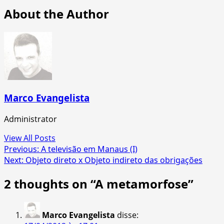
About the Author
Marco Evangelista
Administrator
View All Posts
Post
Previous:
A televisão em Manaus (I)
Next:
Objeto direto x Objeto indireto das obrigações
navigation
2 thoughts on “
A metamorfose
”
Marco Evangelista
disse: