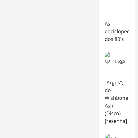
As
enciclopédias
dos 80´s
“Argus”,
do
Wishbone
Ash
(Disco)
[resenha]