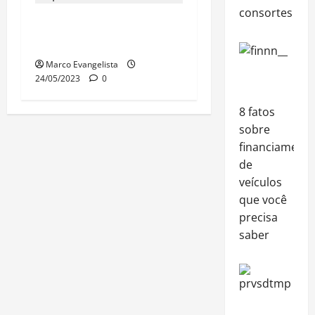
consortes
Lei do
Superendividamento
Marco Evangelista
24/05/2023
0
8 fatos
sobre
financiament
de
veículos
que você
precisa
saber