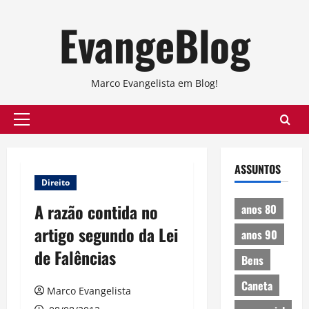
Skip
EvangeBlog
to
content
Marco Evangelista em Blog!
Primary
Menu
ASSUNTOS
Direito
A razão contida no
anos 80
artigo segundo da Lei
anos 90
de Falências
Bens
Caneta
Marco Evangelista