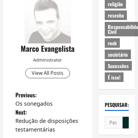
religião
resenha
Responsabilid
Civil
rock
Marco Evangelista
societário
Administrator
Sucessões
View All Posts
É isso!
P
Previous:
Os sonegados
PESQUISAR:
o
Next:
s
Pesquisar
Redução de disposições
por:
testamentárias
t