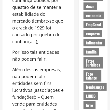
confiança pública, por
down
questão de se manter a
estabilidiade do
economia
mercado (lembre-se que
EmpGeral
o crack de 1929 foi
empresa
causado por quebra de
confiança…);
falimentar
família
Por isso tais entidades
não podem falir.
Fatos
Jurídicos
Além dessas empresas,
Foto
não podem falir
falante
entidades sem fins
lembranças
lucrativos (associações e
LINDB
fundações); – Quem
vende para entidades
livro