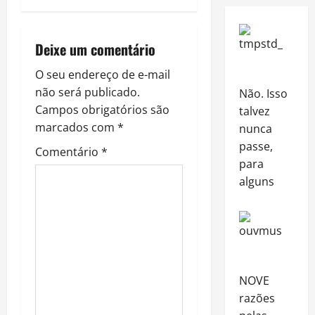
n
a
Deixe um comentário
v
O seu endereço de e-mail
não será publicado.
Não. Isso
i
Campos obrigatórios são
talvez
marcados com
*
nunca
g
passe,
Comentário
*
a
para
alguns
t
i
o
NOVE
n
razões