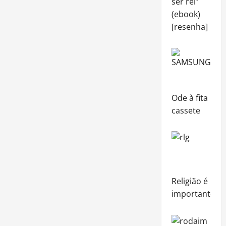
ser rei”
(ebook)
[resenha]
Ode à fita
cassete
Religião é
importante?