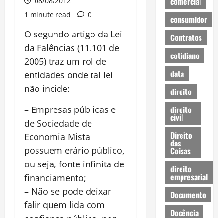
comercial
08/08/2012
1 minute read
0
consumidor
O segundo artigo da Lei
Contratos
da Falências (11.101 de
cotidiano
2005) traz um rol de
data
entidades onde tal lei
não incide:
direito
direito
– Empresas públicas e
civil
de Sociedade de
Direito
Economia Mista
das
possuem erário público,
Coisas
ou seja, fonte infinita de
direito
empresarial
financiamento;
– Não se pode deixar
Documento
falir quem lida com
Docência