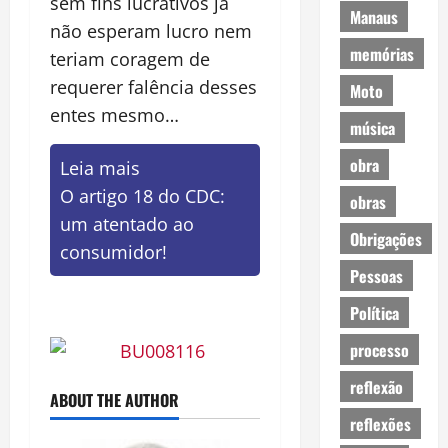
sem fins lucrativos jã
Manaus
não esperam lucro nem
memórias
teriam coragem de
requerer falência desses
Moto
entes mesmo…
música
obra
Leia mais
O artigo 18 do CDC:
obras
um atentado ao
Obrigações
consumidor!
Pessoas
Política
processo
reflexão
ABOUT THE AUTHOR
reflexões