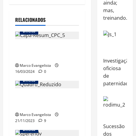
ainda;
mas,
treinando…
RELACIONADOS
Direito
Resumão 5 de Processo
Civil está no canal!
Investigação
Marco Evangelista
oficiosa
16/03/2024
0
de
Direito
paternidade
Procedimento Comum do
Processo Civil
Marco Evangelista
21/11/2023
9
Sucessão
Direito
dos