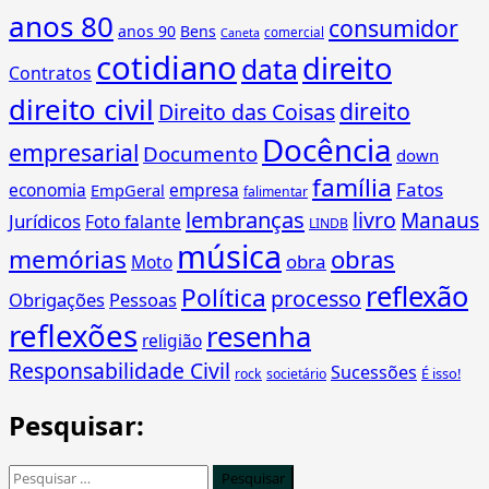
anos 80
consumidor
anos 90
Bens
comercial
Caneta
cotidiano
direito
data
Contratos
direito civil
direito
Direito das Coisas
Docência
empresarial
Documento
down
família
Fatos
economia
empresa
EmpGeral
falimentar
lembranças
livro
Manaus
Jurídicos
Foto falante
LINDB
música
memórias
obras
obra
Moto
reflexão
Política
processo
Obrigações
Pessoas
reflexões
resenha
religião
Responsabilidade Civil
Sucessões
É isso!
rock
societário
Pesquisar:
Pesquisar