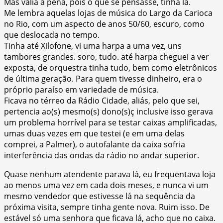
Mas valia a pena, pois o que se pensasse, tinha lá.
Me lembra aquelas lojas de música do Largo da Carioca
no Rio, com um aspecto de anos 50/60, escuro, como
que deslocada no tempo.
Tinha até Xilofone, vi uma harpa a uma vez, uns
tambores grandes. soro, tudo. até harpa cheguei a ver
exposta, de orquestra tinha tudo, bem como eletrônicos
de última geração. Para quem tivesse dinheiro, era o
próprio paraíso em variedade de música.
Ficava no térreo da Rádio Cidade, aliás, pelo que sei,
pertencia ao(s) mesmo(s) dono(s)ç inclusive isso gerava
um problema horrível para se testar caixas amplificadas,
umas duas vezes em que testei (e em uma delas
comprei, a Palmer), o autofalante da caixa sofria
interferência das ondas da rádio no andar superior.
Quase nenhum atendente parava lá, eu frequentava loja
ao menos uma vez em cada dois meses, e nunca vi um
mesmo vendedor que estivesse lá na sequência da
próxima visita, sempre tinha gente nova. Ruim isso. De
estável só uma senhora que ficava lá, acho que no caixa.