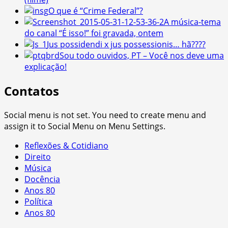
O que é “Crime Federal”?
A música-tema
do canal “É isso!” foi gravada, ontem
Jus possidendi x jus possessionis… hã????
Sou todo ouvidos, PT – Você nos deve uma
explicação!
Contatos
Social menu is not set. You need to create menu and
assign it to Social Menu on Menu Settings.
Reflexões & Cotidiano
Direito
Música
Docência
Anos 80
Política
Anos 80