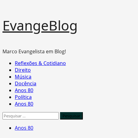
Skip
EvangeBlog
to
content
Marco Evangelista em Blog!
Primary
Reflexões & Cotidiano
Menu
Direito
Música
Docência
Anos 80
Política
Anos 80
Pesquisar
por:
Anos 80