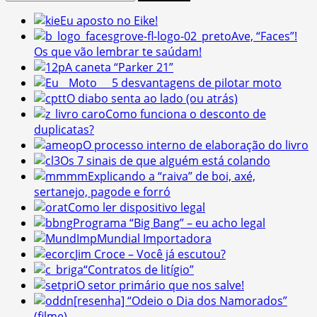
por:
Eu aposto no Eike!
Ave, “Faces”!
Os que vão lembrar te saúdam!
A caneta “Parker 21”
5 desvantagens de pilotar moto
O diabo senta ao lado (ou atrás)
Como funciona o desconto de
duplicatas?
O processo interno de elaboração do livro
Os 7 sinais de que alguém está colando
Explicando a “raiva” de boi, axé,
sertanejo, pagode e forró
Como ler dispositivo legal
Programa “Big Bang” – eu acho legal
Mundial Importadora
Jim Croce – Você já escutou?
“Contratos de litígio”
O setor primário que nos salve!
[resenha] “Odeio o Dia dos Namorados”
(filme)