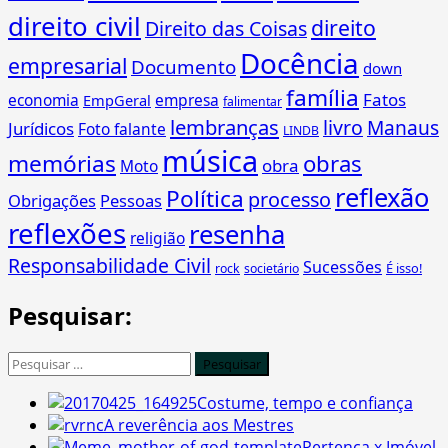
direito civil
direito
Direito das Coisas
Docência
empresarial
Documento
down
família
Fatos
economia
empresa
EmpGeral
falimentar
lembranças
livro
Manaus
Jurídicos
Foto falante
LINDB
música
memórias
obras
obra
Moto
reflexão
Política
processo
Obrigações
Pessoas
reflexões
resenha
religião
Responsabilidade Civil
Sucessões
É isso!
rock
societário
Pesquisar:
Pesquisar
por:
Costume, tempo e confiança
A reverência aos Mestres
Pertença x Imóvel