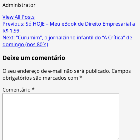
Administrator
View All Posts
Post
Previous:
Só HOJE – Meu eBook de Direito Empresarial a
R$ 1,99!
navigation
Next:
“Curumim”, o jornalzinho infantil do “A Crítica” de
domingo (nos 80´s)
Deixe um comentário
O seu endereço de e-mail não será publicado.
Campos
obrigatórios são marcados com
*
Comentário
*