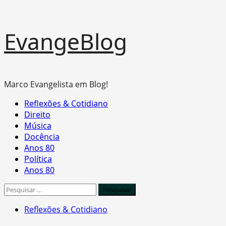
Skip
EvangeBlog
to
content
Marco Evangelista em Blog!
Primary
Reflexões & Cotidiano
Menu
Direito
Música
Docência
Anos 80
Política
Anos 80
Pesquisar
por:
Reflexões & Cotidiano