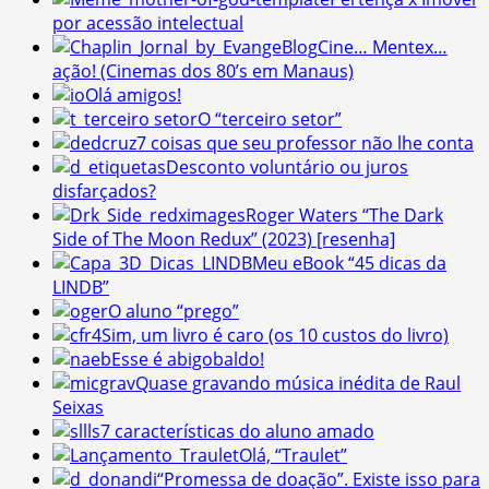
por acessão intelectual
Cine… Mentex…
ação! (Cinemas dos 80’s em Manaus)
Olá amigos!
O “terceiro setor”
7 coisas que seu professor não lhe conta
Desconto voluntário ou juros
disfarçados?
Roger Waters “The Dark
Side of The Moon Redux” (2023) [resenha]
Meu eBook “45 dicas da
LINDB”
O aluno “prego”
Sim, um livro é caro (os 10 custos do livro)
Esse é abigobaldo!
Quase gravando música inédita de Raul
Seixas
7 características do aluno amado
Olá, “Traulet”
“Promessa de doação”. Existe isso para