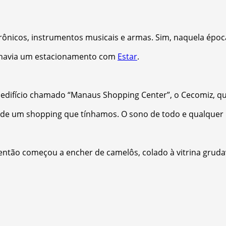
trônicos, instrumentos musicais e armas. Sim, naquela épo
a havia um estacionamento com
Estar
.
difício chamado “Manaus Shopping Center”, o Cecomiz, que
o de um shopping que tínhamos. O sono de todo e qualquer 
la então começou a encher de camelôs, colado à vitrina g