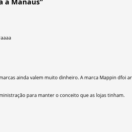
ga a Manaus
”
raaaa
arcas ainda valem muito dinheiro. A marca Mappin dfoi arr
ministração para manter o conceito que as lojas tinham.