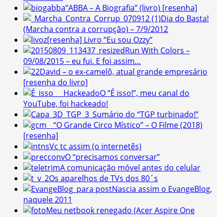
“ABBA – A Biografia” (livro) [resenha]
Dia do Basta!
(Marcha contra a corrupção) – 7/9/2012
[resenha] Livro “Eu sou Ozzy”
Run With Colors –
09/08/2015 – eu fui. E foi assim…
David – o ex-camelô, atual grande empresário
[resenha do livro]
O “É isso!”, meu canal do
YouTube, foi hackeado!
Sumário do “TGP turbinado!”
“O Grande Circo Místico” – O Filme (2018)
[resenha]
Vc tc assim (o internetês)
O “precisamos conversar”
A comunicação móvel antes do celular
Os aparelhos de TVs dos 80´s
Nascia assim o EvangeBlog,
naquele 2011
Meu netbook renegado (Acer Aspire One