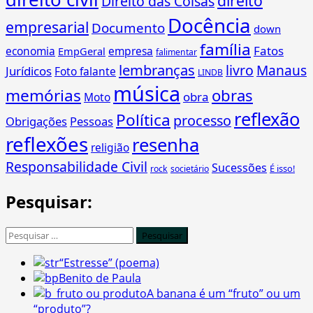
direito
Direito das Coisas
Docência
empresarial
Documento
down
família
Fatos
economia
empresa
EmpGeral
falimentar
lembranças
livro
Manaus
Jurídicos
Foto falante
LINDB
música
memórias
obras
obra
Moto
reflexão
Política
processo
Obrigações
Pessoas
reflexões
resenha
religião
Responsabilidade Civil
Sucessões
É isso!
rock
societário
Pesquisar:
Pesquisar
por:
“Estresse” (poema)
Benito de Paula
A banana é um “fruto” ou um
“produto”?