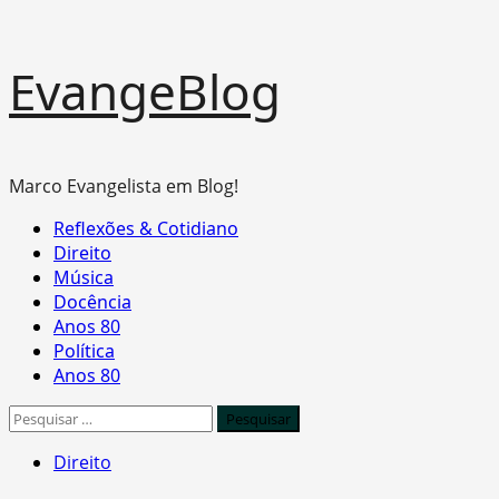
Skip
EvangeBlog
to
content
Marco Evangelista em Blog!
Primary
Reflexões & Cotidiano
Menu
Direito
Música
Docência
Anos 80
Política
Anos 80
Pesquisar
por:
Direito