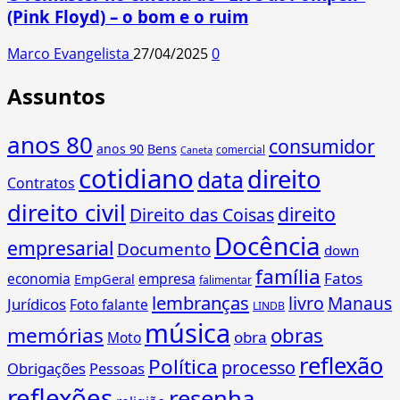
(Pink Floyd) – o bom e o ruim
Marco Evangelista
27/04/2025
0
Assuntos
anos 80
consumidor
anos 90
Bens
comercial
Caneta
cotidiano
direito
data
Contratos
direito civil
direito
Direito das Coisas
Docência
empresarial
Documento
down
família
Fatos
economia
empresa
EmpGeral
falimentar
lembranças
livro
Manaus
Jurídicos
Foto falante
LINDB
música
memórias
obras
obra
Moto
reflexão
Política
processo
Obrigações
Pessoas
reflexões
resenha