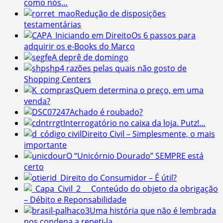
como nós…
Redução de disposições
testamentárias
Os 6 passos para
adquirir os e-Books do Marco
A deprê de domingo
4 razões pelas quais não gosto de
Shopping Centers
Quem determina o preço, em uma
venda?
Achado é roubado?
Interrogatório no caixa da loja. Putz!…
Direito Civil – Simplesmente, o mais
importante
O “Unicórnio Dourado” SEMPRE está
certo
Direito do Consumidor – É útil?
Conteúdo do objeto da obrigação
– Débito e Reponsabilidade
Uma história que não é lembrada
nos condena a repeti-la