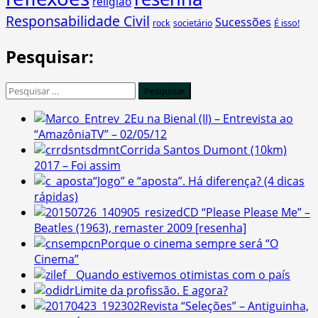
religião
Responsabilidade Civil
Sucessões
É isso!
rock
societário
Pesquisar:
Pesquisar
por:
Eu na Bienal (II) – Entrevista ao
“AmazôniaTV” – 02/05/12
Corrida Santos Dumont (10km)
2017 – Foi assim
“Jogo” e “aposta”. Há diferença? (4 dicas
rápidas)
CD “Please Please Me” –
Beatles (1963), remaster 2009 [resenha]
Porque o cinema sempre será “O
Cinema”
Quando estivemos otimistas com o país
Limite da profissão. E agora?
Revista “Seleções” – Antiguinha,