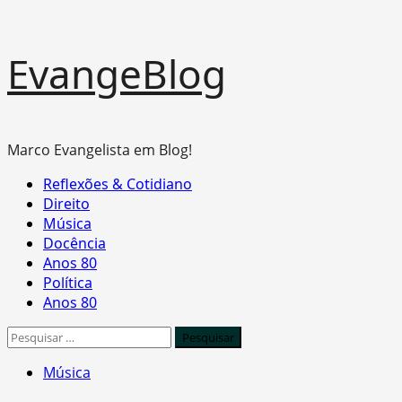
Skip
EvangeBlog
to
content
Marco Evangelista em Blog!
Primary
Reflexões & Cotidiano
Menu
Direito
Música
Docência
Anos 80
Política
Anos 80
Pesquisar
por:
Música