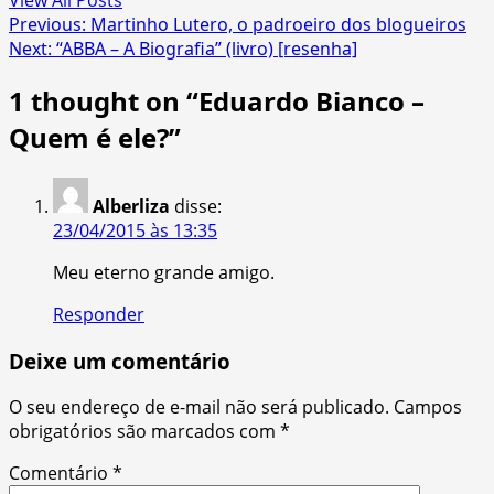
View All Posts
Post
Previous:
Martinho Lutero, o padroeiro dos blogueiros
Next:
“ABBA – A Biografia” (livro) [resenha]
navigation
1 thought on “
Eduardo Bianco –
Quem é ele?
”
Alberliza
disse:
23/04/2015 às 13:35
Meu eterno grande amigo.
Responder
Deixe um comentário
O seu endereço de e-mail não será publicado.
Campos
obrigatórios são marcados com
*
Comentário
*