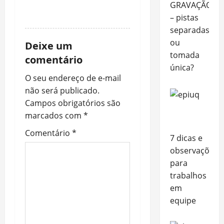
GRAVAÇÃO
REPLY
– pistas
separadas
ou
Deixe um
tomada
comentário
única?
O seu endereço de e-mail
não será publicado.
Campos obrigatórios são
marcados com
*
Comentário
*
7 dicas e
observações
para
trabalhos
em
equipe