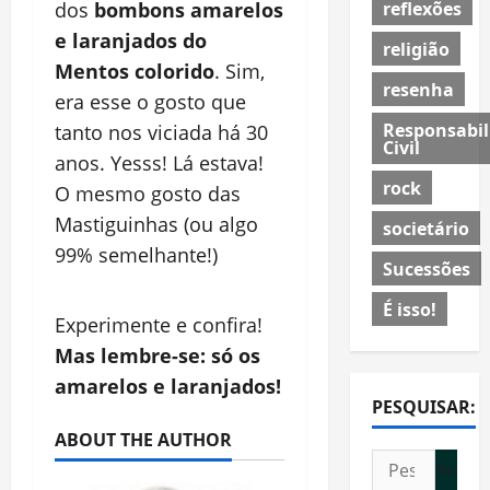
reflexões
dos
bombons amarelos
e laranjados do
religião
Mentos colorido
. Sim,
resenha
era esse o gosto que
Responsabil
tanto nos viciada há 30
Civil
anos. Yesss! Lá estava!
rock
O mesmo gosto das
Mastiguinhas (ou algo
societário
99% semelhante!)
Sucessões
É isso!
Experimente e confira!
Mas lembre-se: só os
amarelos e laranjados!
PESQUISAR:
ABOUT THE AUTHOR
Pesquisar
por: