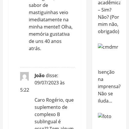
acadêmica
sabor de
– Sim?
mastiguinhas veio
Não? (Por
imediatamente na
mim não,
minha mente!! Olha,
obrigado)
memória gustativa
de uns 40 anos
atrás.
REPLY
Isenção
João
disse:
na
09/07/2023 às
imprensa?
5:22
Não se
Caro Rogério, que
iluda…
suplemento de
complexo B
sublingual é
esse?? Tem algum