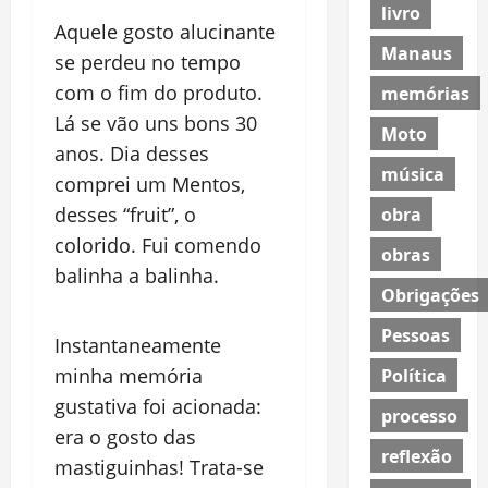
livro
Aquele gosto alucinante
Manaus
se perdeu no tempo
com o fim do produto.
memórias
Lá se vão uns bons 30
Moto
anos. Dia desses
música
comprei um Mentos,
desses “fruit”, o
obra
colorido. Fui comendo
obras
balinha a balinha.
Obrigações
Pessoas
Instantaneamente
minha memória
Política
gustativa foi acionada:
processo
era o gosto das
reflexão
mastiguinhas! Trata-se