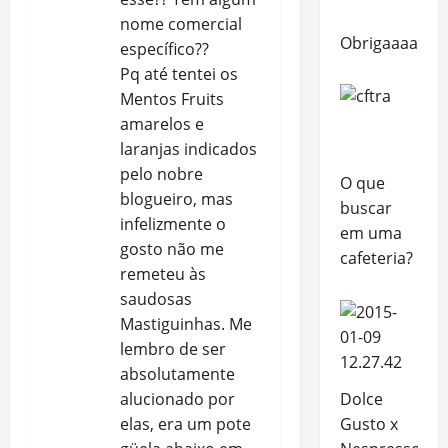
nome comercial
Obrigaaaaaaa
específico??
Pq até tentei os
Mentos Fruits
amarelos e
laranjas indicados
pelo nobre
O que
blogueiro, mas
buscar
infelizmente o
em uma
gosto não me
cafeteria?
remeteu às
saudosas
Mastiguinhas. Me
lembro de ser
absolutamente
alucionado por
Dolce
elas, era um pote
Gusto x