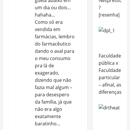
güela abaixo em
Nespresso
um dia ou dois…
?
hahaha…
[resenha]
Como só era
vendida em
farmácias, lembro
do farmacêutico
dando o aval para
Faculdade
o meu consumo
pública x
pra lá de
Faculdade
exagerado,
particular
dizendo que não
– afinal, as
fazia mal algum –
diferenças
para desespero
da família, já que
não era algo
exatamente
baratinho…