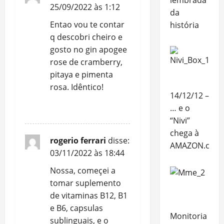
lembrada
25/09/2022 às 1:12
da
Entao vou te contar
história
q descobri cheiro e
gosto no gin apogee
rose de cramberry,
pitaya e pimenta
rosa. Idêntico!
14/12/12 –
… e o
REPLY
“Nivi”
chega à
rogerio ferrari
disse:
AMAZON.com.
03/11/2022 às 18:44
Nossa, começei a
tomar suplemento
de vitaminas B12, B1
e B6, capsulas
Monitoria
sublinguais, e o