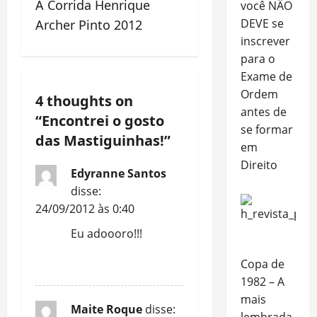
A Corrida Henrique
você NÂO
t
DEVE se
Archer Pinto 2012
inscrever
n
para o
a
Exame de
Ordem
4 thoughts on
v
antes de
“
Encontrei o gosto
se formar
i
das Mastiguinhas!
”
em
g
Direito
Edyranne Santos
a
disse:
24/09/2012 às 0:40
t
Eu adoooro!!!
i
Copa de
REPLY
o
1982 – A
mais
n
Maite Roque
disse: