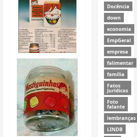
Docência
down
economia
EmpGeral
empresa
falimentar
família
Fatos
Jurídicos
Foto
falante
lembranças
LINDB