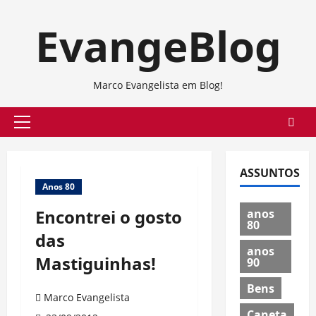
Skip
EvangeBlog
to
content
Marco Evangelista em Blog!
Primary
Menu
ASSUNTOS
Anos 80
Encontrei o gosto
anos
80
das
anos
Mastiguinhas!
90
Bens
Marco Evangelista
Caneta