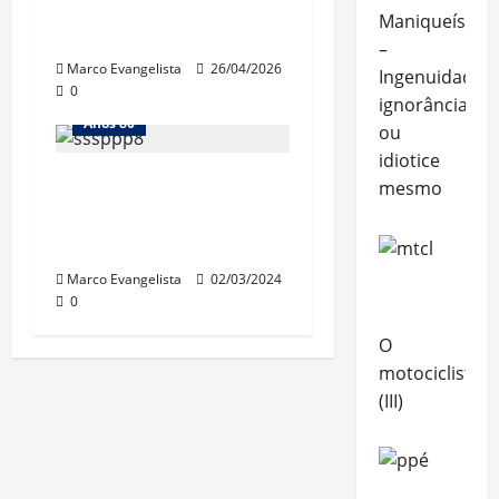
Show “Desplugado”,
Maniqueísmo
do Leo Jaime
–
Marco Evangelista
26/04/2026
Ingenuidade,
0
ignorância
Anos 80
ou
idiotice
Super-8: gravando
mesmo
“video” em casa até
1983
Marco Evangelista
02/03/2024
0
O
motociclista
(III)