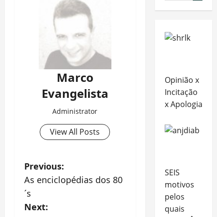
Marco
Opinião x
Evangelista
Incitação
x Apologia
Administrator
View All Posts
P
Previous:
SEIS
As enciclopédias dos 80
motivos
o
´s
pelos
s
Next:
quais