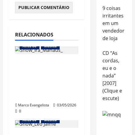
9 coisas
irritantes
em um
vendedor
RELACIONADOS
de loja
Anos 80
Música
CD “As
cordas,
Show do “Ira!
eu e o
Acústico” em
nada”
Manaus – Ótima
[2007]
banda, péssima
(Clique e
qualidade do som
escute)
Marco Evangelista
03/05/2026
0
Anos 80
Música