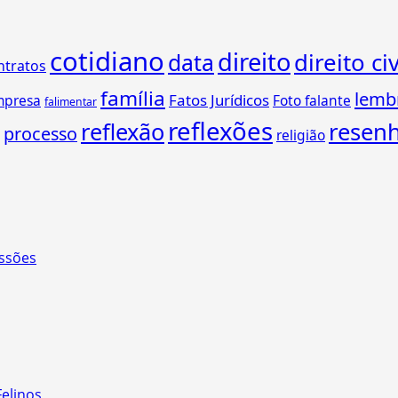
cotidiano
direito
direito civ
data
ntratos
família
lemb
Fatos Jurídicos
mpresa
Foto falante
falimentar
reflexões
reflexão
resen
processo
religião
ssões
Felinos