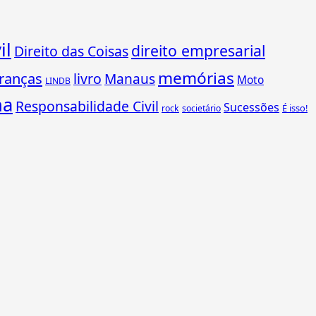
il
direito empresarial
Direito das Coisas
memórias
ranças
livro
Manaus
Moto
LINDB
ha
Responsabilidade Civil
Sucessões
É isso!
rock
societário