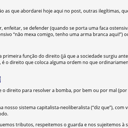
o as que abordarei hoje aqui no post, outras ilegítimas, que
, enfeitar, se defender (quando se porta uma faca ostensiv
ensivo “não mexa comigo, tenho uma arma branca aqui!”) o
a primeira função do direito (já que a sociedade surgiu an
), é o direito que coloca alguma ordem no que ordinariame
!
 o direito para resolver a bomba, por bem ou por mal (por
nosso sistema capitalista-neoliberalista (“diz que”), com val
odo.
emos tributos, respeitemos o guarda e nos sujeitemos à su