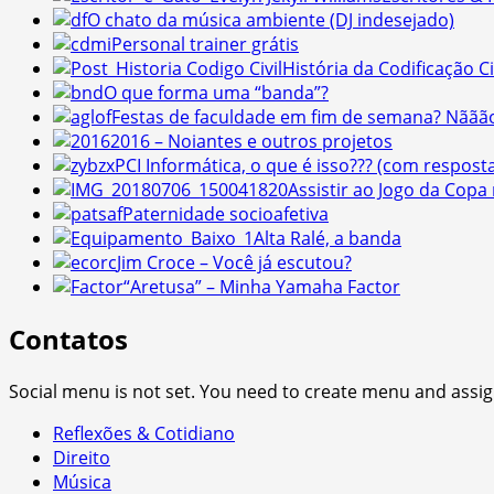
O chato da música ambiente (DJ indesejado)
Personal trainer grátis
História da Codificação Civ
O que forma uma “banda”?
Festas de faculdade em fim de semana? Nããã
2016 – Noiantes e outros projetos
PCI Informática, o que é isso??? (com resposta,
Assistir ao Jogo da Cop
Paternidade socioafetiva
Alta Ralé, a banda
Jim Croce – Você já escutou?
“Aretusa” – Minha Yamaha Factor
Contatos
Social menu is not set. You need to create menu and assig
Reflexões & Cotidiano
Direito
Música