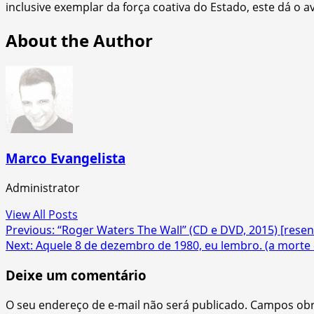
inclusive exemplar da força coativa do Estado, este dá o av
About the Author
Marco Evangelista
Administrator
View All Posts
Post
Previous:
“Roger Waters The Wall” (CD e DVD, 2015) [rese
Next:
Aquele 8 de dezembro de 1980, eu lembro. (a morte
navigation
Deixe um comentário
O seu endereço de e-mail não será publicado.
Campos obr