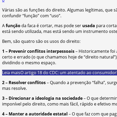
Várias são as funções do direito. Algumas legítimas, que sã
confundir “função” com “uso”.
A
função
da faca é cortar, mas pode ser
usada
para cortar
está sendo utilizada, mas está sendo um instrumento ost
Bem, são quatro são os usos do direito:
1 – Prevenir conflitos interpessoais
– Historicamente foi 
certo e errado (o que chamamos hoje de “direito natural”
dividindo o mesmo espaço.
Leia mais
O artigo 18 do CDC: um atentado ao consumidor
2 – Resolver conflitos
– Quando a prevenção “falha”, surge
mas resolve.
3 – Direcionar a ideologia na sociedade
– O que determina 
imponível pelo direito, como mais fácil, rápido e efetivo m
4 – Manter a autoridade estatal
– O que faz com que pagu