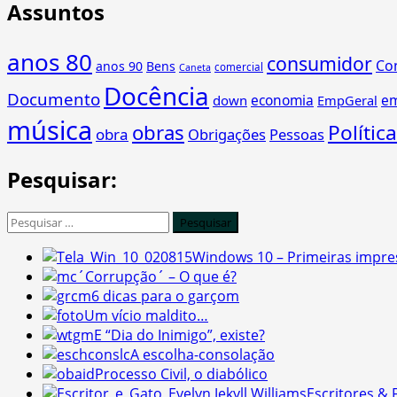
Assuntos
anos 80
consumidor
Co
anos 90
Bens
comercial
Caneta
Docência
Documento
economia
e
down
EmpGeral
música
obras
Política
obra
Obrigações
Pessoas
Pesquisar:
Pesquisar
por:
Windows 10 – Primeiras impre
´Corrupção´ – O que é?
6 dicas para o garçom
Um vício maldito…
E “Dia do Inimigo”, existe?
A escolha-consolação
Processo Civil, o diabólico
Escritores & 