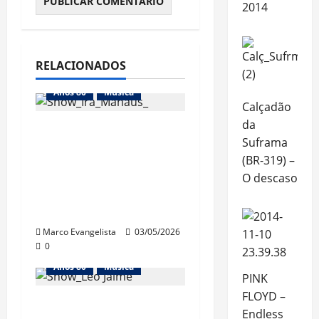
2014
RELACIONADOS
Anos 80
Música
Calçadão
da
Show do “Ira!
Suframa
Acústico” em
(BR-319) –
Manaus – Ótima
O descaso
banda, péssima
qualidade do som
Marco Evangelista
03/05/2026
0
Anos 80
Música
PINK
FLOYD –
Show “Desplugado”,
Endless