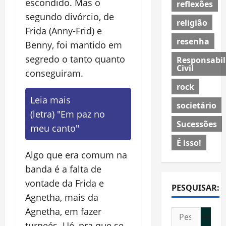
escondido. Mas o
reflexões
segundo divórcio, de
religião
Frida (Anny-Frid) e
resenha
Benny, foi mantido em
segredo o tanto quanto
Responsabil
Civil
conseguiram.
rock
Leia mais
societário
(letra) "Em paz no
Sucessões
meu canto"
É isso!
Algo que era comum na
banda é a falta de
vontade da Frida e
PESQUISAR:
Agnetha, mais da
Agnetha, em fazer
Pesquisar
turneés. Ué, pra que se
por: