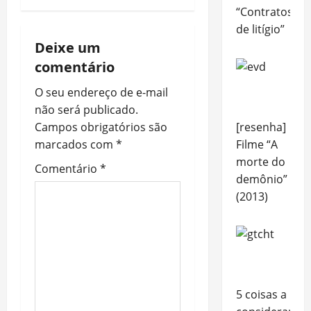
n
“Contratos
a
de litígio”
Deixe um
v
comentário
i
O seu endereço de e-mail
não será publicado.
g
Campos obrigatórios são
[resenha]
a
marcados com
*
Filme “A
morte do
Comentário
*
t
demônio”
(2013)
i
o
n
5 coisas a