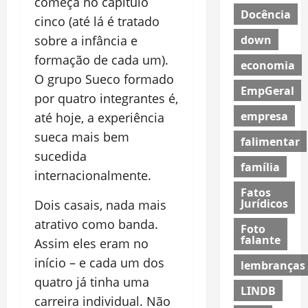
começa no capítulo
Docência
cinco (até lá é tratado
down
sobre a infância e
formação de cada um).
economia
O grupo Sueco formado
EmpGeral
por quatro integrantes é,
empresa
até hoje, a experiência
sueca mais bem
falimentar
sucedida
família
internacionalmente.
Fatos
Jurídicos
Dois casais, nada mais
atrativo como banda.
Foto
falante
Assim eles eram no
início – e cada um dos
lembranças
quatro já tinha uma
LINDB
carreira individual. Não