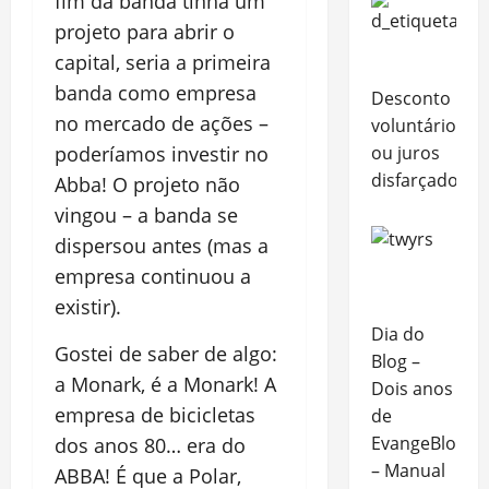
fim da banda tinha um
projeto para abrir o
capital, seria a primeira
banda como empresa
Desconto
no mercado de ações –
voluntário
poderíamos investir no
ou juros
disfarçados?
Abba! O projeto não
vingou – a banda se
dispersou antes (mas a
empresa continuou a
existir).
Dia do
Gostei de saber de algo:
Blog –
a Monark, é a Monark! A
Dois anos
empresa de bicicletas
de
EvangeBlog
dos anos 80… era do
– Manual
ABBA! É que a Polar,