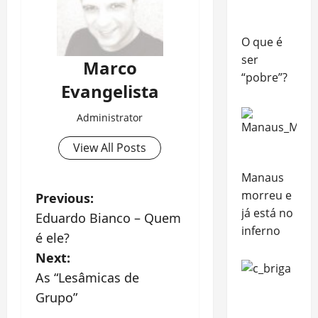
O que é
ser
Marco
“pobre”?
Evangelista
Administrator
View All Posts
Manaus
morreu e
P
Previous:
já está no
Eduardo Bianco – Quem
o
inferno
é ele?
s
Next:
As “Lesâmicas de
t
Grupo”