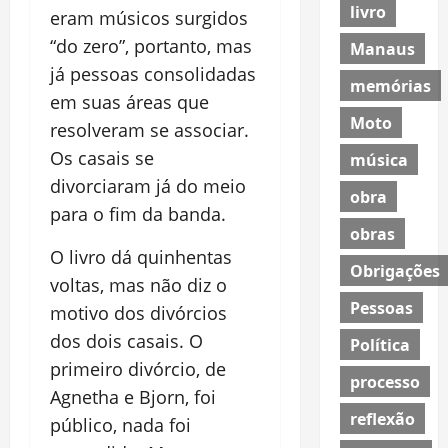
livro
eram músicos surgidos
“do zero”, portanto, mas
Manaus
já pessoas consolidadas
memórias
em suas áreas que
Moto
resolveram se associar.
Os casais se
música
divorciaram já do meio
obra
para o fim da banda.
obras
O livro dá quinhentas
Obrigações
voltas, mas não diz o
Pessoas
motivo dos divórcios
dos dois casais. O
Política
primeiro divórcio, de
processo
Agnetha e Bjorn, foi
reflexão
público, nada foi