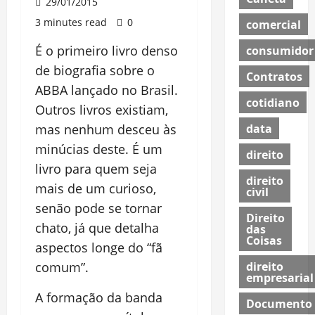
29/01/2015
3 minutes read
0
comercial
É o primeiro livro denso
consumidor
de biografia sobre o
Contratos
ABBA lançado no Brasil.
cotidiano
Outros livros existiam,
data
mas nenhum desceu às
minúcias deste. É um
direito
livro para quem seja
direito
mais de um curioso,
civil
senão pode se tornar
Direito
chato, já que detalha
das
Coisas
aspectos longe do “fã
direito
comum”.
empresarial
A formação da banda
Documento