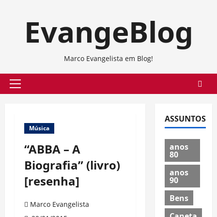
Skip
EvangeBlog
to
content
Marco Evangelista em Blog!
Primary
Menu
ASSUNTOS
Música
“ABBA – A
anos
80
Biografia” (livro)
anos
[resenha]
90
Bens
Marco Evangelista
Caneta