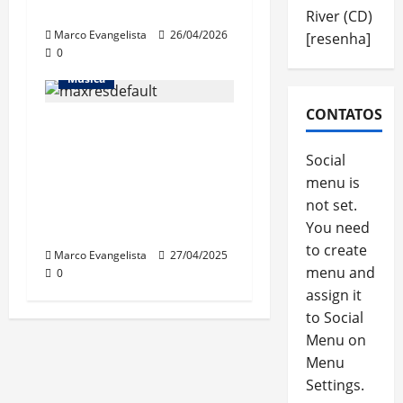
do Leo Jaime
River (CD)
Marco Evangelista
26/04/2026
[resenha]
0
Música
CONTATOS
O remaster no
cinema do “Live at
Social
Pompeii” (Pink
menu is
Floyd) – o bom e o
not set.
ruim
You need
to create
Marco Evangelista
27/04/2025
menu and
0
assign it
to Social
Menu on
Menu
Settings.