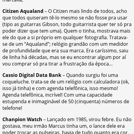
Citizen Aqualand
– O Citizen mais lindo de todos, acho
que todos quiseram tê-lo mesmo se não fosse pra usar
(tipo as guitarras Gibson, todo guitarrista quer ter só pra
poder dizer que tem uma). Quem o tinha, mostrava mais
ele do que a si próprio em qualquer fotografia. Tratava-
se de um “Aqualand”; relógio grandão com um medidor
de profundidade que era sua marca. Era caríssimo, saiu
de linha há décadas, mas se eu encontrar algum por aí
vou comprar só pra tirar a frustração da época…
Cassio Digital Data Bank
– Quando surgiu foi uma
coqueluche. trata-se de um relógio com calculadora (ok,
isso já tinha) e com agenda telefônica, isso mesmo!
Agenda telefônica, incrível! Com uma capacidade
estupenda e inimaginável de 50 (cinquenta) números de
telefone!
Chanpion Watch
– Lançado em 1985, virou febre. Eu não
gostava, meu irmão Marcus tinha um, o lance dele era
poder trocar as pulseiras, havia de tudo quanto era cor,