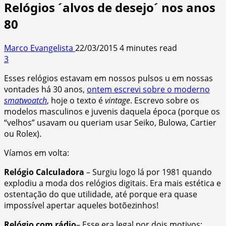
Relógios ´alvos de desejo´ nos anos
80
Marco Evangelista
22/03/2015
4 minutes read
3
Esses relógios estavam em nossos pulsos u em nossas
vontades há 30 anos,
ontem escrevi sobre o moderno
smatwoatch
, hoje o texto é
vintage
. Escrevo sobre os
modelos masculinos e juvenis daquela época (porque os
“velhos” usavam ou queriam usar Seiko, Bulowa, Cartier
ou Rolex).
Víamos em volta:
Relógio Calculadora
– Surgiu logo lá por 1981 quando
explodiu a moda dos relógios digitais. Era mais estética e
ostentação do que utilidade, até porque era quase
impossível apertar aqueles botõezinhos!
Relógio com rádio
– Esse era legal por dois motivos: