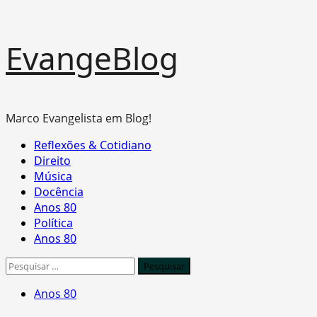
Skip
EvangeBlog
to
content
Marco Evangelista em Blog!
Primary
Reflexões & Cotidiano
Menu
Direito
Música
Docência
Anos 80
Política
Anos 80
Pesquisar
por:
Anos 80