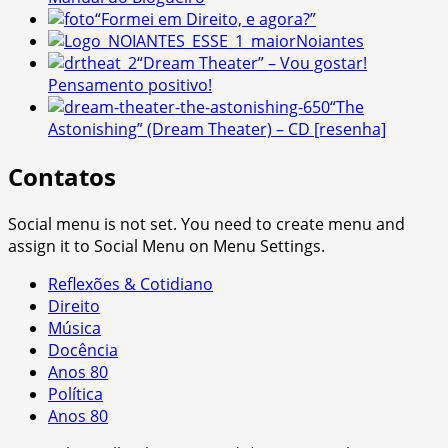
“Formei em Direito, e agora?”
Noiantes
“Dream Theater” – Vou gostar!
Pensamento positivo!
“The
Astonishing” (Dream Theater) – CD [resenha]
Contatos
Social menu is not set. You need to create menu and
assign it to Social Menu on Menu Settings.
Reflexões & Cotidiano
Direito
Música
Docência
Anos 80
Política
Anos 80