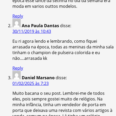
epoca esse lance da setinha no dia da semana era
moda em varios outtos modelos.
Reply
Ana Paula Dantas
disse:
30/11/2019 às 10:43
Eu ri agora lendo e lembrando, como fiquei
arrasada na época, todas as meninas da minha sala
tinham o champion de pulseira colorida e eu
não….arrasada kk
Reply
Daniel Marsano
disse:
01/02/2025 às 7:23
Muito bacana o seu post. Lembrei-me de todos
eles, pois sempre gostei muito de relógios. Na
minha infância, tinha um vendedor de porta em
porta que deixava uma revista com vários artigos à
venda, comum na época. Lá tinha um relógio