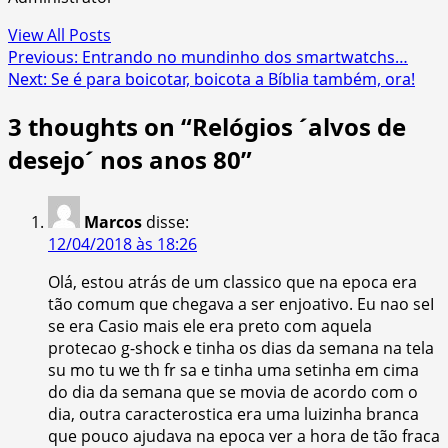
View All Posts
Post
Previous:
Entrando no mundinho dos smartwatchs…
Next:
Se é para boicotar, boicota a Bíblia também, ora!
navigation
3 thoughts on “
Relógios ´alvos de
desejo´ nos anos 80
”
Marcos
disse:
12/04/2018 às 18:26
Olá, estou atrás de um classico que na epoca era
tão comum que chegava a ser enjoativo. Eu nao seI
se era Casio mais ele era preto com aquela
protecao g-shock e tinha os dias da semana na tela
su mo tu we th fr sa e tinha uma setinha em cima
do dia da semana que se movia de acordo com o
dia, outra caracterostica era uma luizinha branca
que pouco ajudava na epoca ver a hora de tão fraca