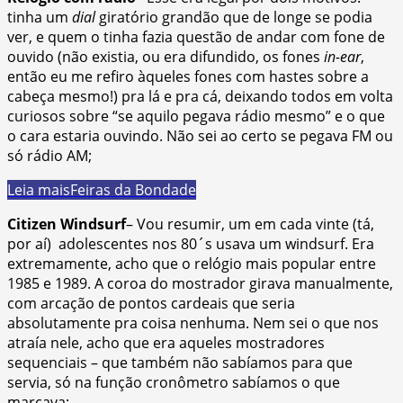
tinha um
dial
giratório grandão que de longe se podia
ver, e quem o tinha fazia questão de andar com fone de
ouvido (não existia, ou era difundido, os fones
in-ear
,
então eu me refiro àqueles fones com hastes sobre a
cabeça mesmo!) pra lá e pra cá, deixando todos em volta
curiosos sobre “se aquilo pegava rádio mesmo” e o que
o cara estaria ouvindo. Não sei ao certo se pegava FM ou
só rádio AM;
Leia mais
Feiras da Bondade
Citizen Windsurf
– Vou resumir, um em cada vinte (tá,
por aí) adolescentes nos 80´s usava um windsurf. Era
extremamente, acho que o relógio mais popular entre
1985 e 1989. A coroa do mostrador girava manualmente,
com arcação de pontos cardeais que seria
absolutamente pra coisa nenhuma. Nem sei o que nos
atraía nele, acho que era aqueles mostradores
sequenciais – que também não sabíamos para que
servia, só na função cronômetro sabíamos o que
marcava;