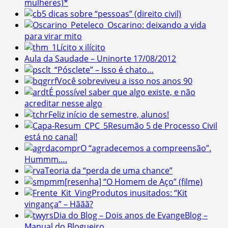
mulheres)*
5 dicas sobre “pessoas” (direito civil)
Oscarino: deixando a vida
para virar mito
Lícito x ilícito
Aula da Saudade – Uninorte 17/08/2012
“Pósclete” – Isso é chato…
Você sobreviveu a isso nos anos 90
É possível saber que algo existe, e não
acreditar nesse algo
Feliz início de semestre, alunos!
Resumão 5 de Processo Civil
está no canal!
O “agradecemos a compreensão”.
Hummm….
Teoria da “perda de uma chance”
[resenha] “O Homem de Aço” (filme)
Produtos inusitados: “Kit
vingança” – Hããã?
Dia do Blog – Dois anos de EvangeBlog –
Manual do Blogueiro