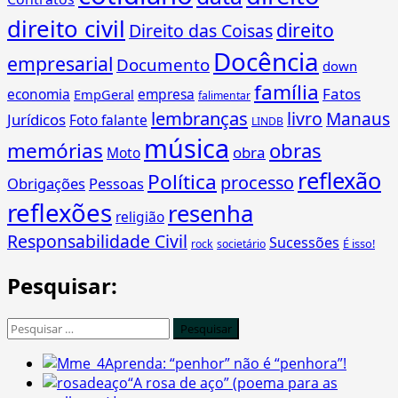
direito civil
direito
Direito das Coisas
Docência
empresarial
Documento
down
família
Fatos
economia
empresa
EmpGeral
falimentar
lembranças
livro
Manaus
Jurídicos
Foto falante
LINDB
música
memórias
obras
obra
Moto
reflexão
Política
processo
Obrigações
Pessoas
reflexões
resenha
religião
Responsabilidade Civil
Sucessões
É isso!
rock
societário
Pesquisar:
Pesquisar
por:
Aprenda: “penhor” não é “penhora”!
“A rosa de aço” (poema para as