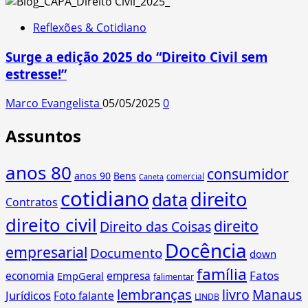
Reflexões & Cotidiano
Surge a edição 2025 do “Direito Civil sem
estresse!”
Marco Evangelista
05/05/2025
0
Assuntos
anos 80
consumidor
anos 90
Bens
comercial
Caneta
cotidiano
direito
data
Contratos
direito civil
direito
Direito das Coisas
Docência
empresarial
Documento
down
família
Fatos
economia
empresa
EmpGeral
falimentar
lembranças
livro
Manaus
Jurídicos
Foto falante
LINDB