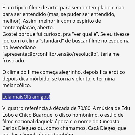
É um típico filme de arte: para ser contemplado e não
para ser entendido (mas, se puder ser entendido,
melhor). Assim, melhor ir com o espírito de
contemplação, aberto.
Gostei porque fui curioso, pra “ver qual é”. Se eu tivesse
ido com o clima “standard” de buscar filme no esquema
hollywoodiano
“apresentação/conflito/tensão/resolução”, teria me
frustrado.
O clima do filme começa alegrinho, depois fica erótico
depois dica mórbido, se torna violento, e termina
melancólico.
Leia mais
Olá amigos!
Vi quatro referência à década de 70/80: A música de Edu
Lobo e Chico Buarque, o disco homônimo, o estilo de
filme nacional daquela época e o nome do Cineasta:
Carlos Diegues ou, como chamamos, Cacá Dieges, que
nos leva àquela época também.