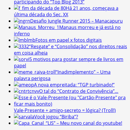
participando do “Top Blog 2013”
Há 21 anos, começava a
última década do Sec. XX
Desafio Jungle Runner 2015 – Manacapuru
Manaus morreu e já está no
inferno
Fotos em papel x fotos digitais
“Resgate” e “Consolidação” nos direitos reais
em coisa alheia
5 motivos para gostar sempre de livros em
papel
“Inadimplemento” – Uma
palavra perigosa
A nova empreitada: “TGP turbinado!”
O tal do “Contrato de Convivência”…
Vale-Presente + amigo-secreto = lógica? (Troll!)
Você jogou “Biriba”?
“LIS” – Meu novo canal do youtube!