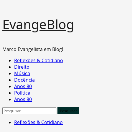
Skip
EvangeBlog
to
content
Marco Evangelista em Blog!
Primary
Reflexões & Cotidiano
Menu
Direito
Música
Docência
Anos 80
Política
Anos 80
Pesquisar
por:
Reflexões & Cotidiano