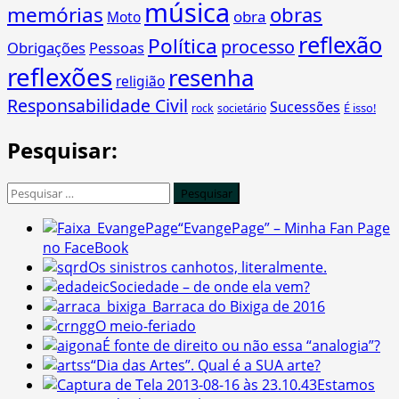
música
memórias
obras
obra
Moto
reflexão
Política
processo
Obrigações
Pessoas
reflexões
resenha
religião
Responsabilidade Civil
Sucessões
É isso!
rock
societário
Pesquisar:
Pesquisar
por:
“EvangePage” – Minha Fan Page
no FaceBook
Os sinistros canhotos, literalmente.
Sociedade – de onde ela vem?
Barraca do Bixiga de 2016
O meio-feriado
É fonte de direito ou não essa “analogia”?
“Dia das Artes”. Qual é a SUA arte?
Estamos