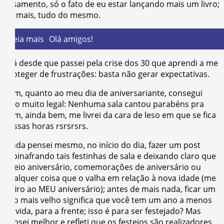
casamento, só o fato de eu estar lançando mais um livro;
no mais, tudo do mesmo.
Leia mais
Olá amigos!
E já desde que passei pela crise dos 30 que aprendi a me
proteger de frustrações: basta não gerar expectativas.
Bem, quanto ao meu dia de aniversariante, consegui
algo muito legal: Nenhuma sala cantou parabéns pra
mim, ainda bem, me livrei da cara de leso em que se fica
nessas horas rsrsrsrs.
Ainda pensei mesmo, no início do dia, fazer um post
espinafrando tais festinhas de sala e deixando claro que
odeio aniversário, comemorações de aniversário ou
qualquer coisa que o valha em relação à nova idade (me
refiro ao MEU aniversário); antes de mais nada, ficar um
ano mais velho significa que você tem um ano a menos
de vida, para a frente; isso é para ser festejado? Mas
pensei melhor e refleti que os festejos são realizadores