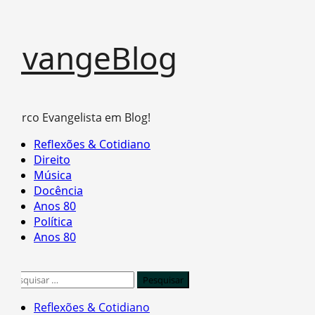
Skip
EvangeBlog
to
content
Marco Evangelista em Blog!
Primary
Reflexões & Cotidiano
Menu
Direito
Música
Docência
Anos 80
Política
Anos 80
Pesquisar
por:
Reflexões & Cotidiano