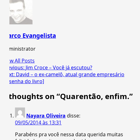
Marco Evangelista
Administrator
View All Posts
Post
Previous:
Jim Croce – Você já escutou?
Next:
David – o ex-camelô, atual grande empresário
navigation
[resenha do livro]
2 thoughts on “
Quarentão, enfim.
”
Nayara Oliveira
disse:
09/05/2014 às 13:31
Parabéns pra você nessa data querida muitas