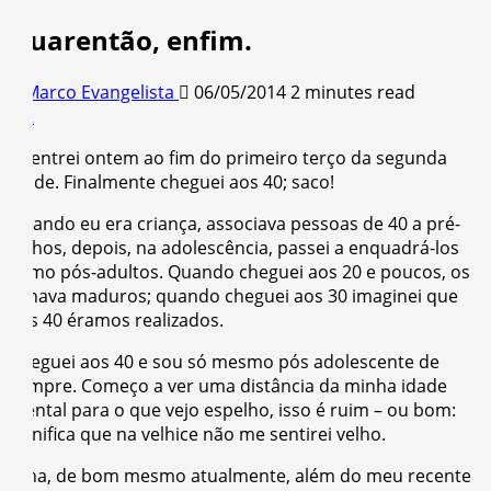
Quarentão, enfim.
Marco Evangelista
06/05/2014
2 minutes read
2
Adentrei ontem ao fim do primeiro terço da segunda
idade. Finalmente cheguei aos 40; saco!
Quando eu era criança, associava pessoas de 40 a pré-
velhos, depois, na adolescência, passei a enquadrá-los
como pós-adultos. Quando cheguei aos 20 e poucos, os
achava maduros; quando cheguei aos 30 imaginei que
aos 40 éramos realizados.
Cheguei aos 40 e sou só mesmo pós adolescente de
sempre. Começo a ver uma distância da minha idade
mental para o que vejo espelho, isso é ruim – ou bom:
significa que na velhice não me sentirei velho.
Olha, de bom mesmo atualmente, além do meu recente