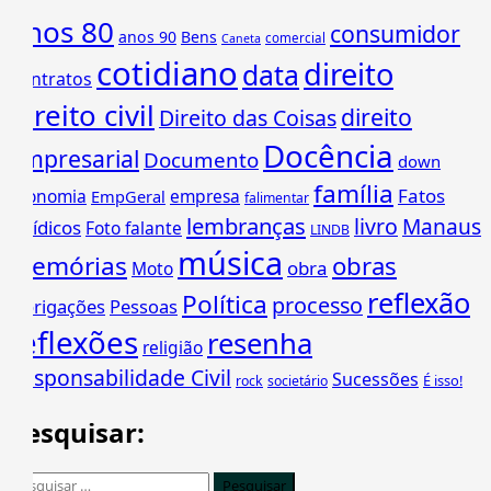
anos 80
consumidor
anos 90
Bens
comercial
Caneta
cotidiano
direito
data
Contratos
direito civil
direito
Direito das Coisas
Docência
empresarial
Documento
down
família
Fatos
economia
empresa
EmpGeral
falimentar
lembranças
livro
Manaus
Jurídicos
Foto falante
LINDB
música
memórias
obras
obra
Moto
reflexão
Política
processo
Obrigações
Pessoas
reflexões
resenha
religião
Responsabilidade Civil
Sucessões
É isso!
rock
societário
Pesquisar:
Pesquisar