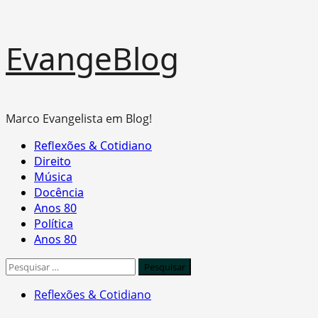
Skip
EvangeBlog
to
content
Marco Evangelista em Blog!
Primary
Reflexões & Cotidiano
Menu
Direito
Música
Docência
Anos 80
Política
Anos 80
Pesquisar
por:
Reflexões & Cotidiano