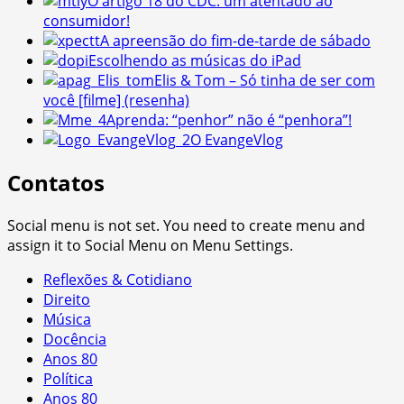
O artigo 18 do CDC: um atentado ao
consumidor!
A apreensão do fim-de-tarde de sábado
Escolhendo as músicas do iPad
Elis & Tom – Só tinha de ser com
você [filme] (resenha)
Aprenda: “penhor” não é “penhora”!
O EvangeVlog
Contatos
Social menu is not set. You need to create menu and
assign it to Social Menu on Menu Settings.
Reflexões & Cotidiano
Direito
Música
Docência
Anos 80
Política
Anos 80