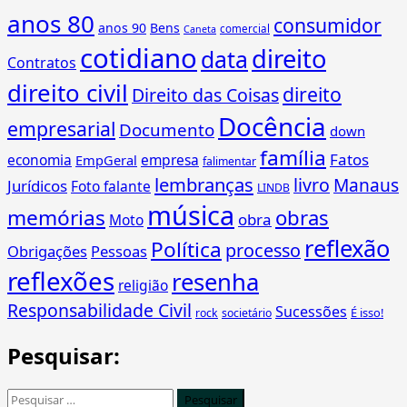
anos 80
consumidor
anos 90
Bens
comercial
Caneta
cotidiano
direito
data
Contratos
direito civil
direito
Direito das Coisas
Docência
empresarial
Documento
down
família
Fatos
economia
empresa
EmpGeral
falimentar
lembranças
livro
Manaus
Jurídicos
Foto falante
LINDB
música
memórias
obras
obra
Moto
reflexão
Política
processo
Obrigações
Pessoas
reflexões
resenha
religião
Responsabilidade Civil
Sucessões
É isso!
rock
societário
Pesquisar:
Pesquisar