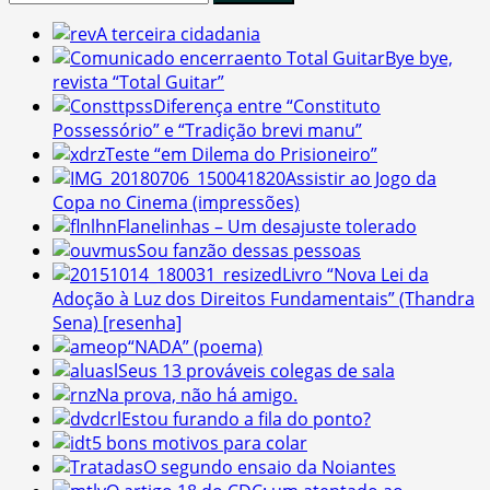
por:
A terceira cidadania
Bye bye,
revista “Total Guitar”
Diferença entre “Constituto
Possessório” e “Tradição brevi manu”
Teste “em Dilema do Prisioneiro”
Assistir ao Jogo da
Copa no Cinema (impressões)
Flanelinhas – Um desajuste tolerado
Sou fanzão dessas pessoas
Livro “Nova Lei da
Adoção à Luz dos Direitos Fundamentais” (Thandra
Sena) [resenha]
“NADA” (poema)
Seus 13 prováveis colegas de sala
Na prova, não há amigo.
Estou furando a fila do ponto?
5 bons motivos para colar
O segundo ensaio da Noiantes