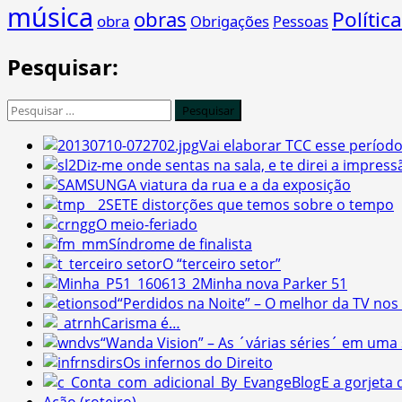
música
obras
Política
obra
Obrigações
Pessoas
Pesquisar:
Pesquisar
por:
Vai elaborar TCC esse período?
Diz-me onde sentas na sala, e te direi a impres
A viatura da rua e a da exposição
SETE distorções que temos sobre o tempo
O meio-feriado
Síndrome de finalista
O “terceiro setor”
Minha nova Parker 51
“Perdidos na Noite” – O melhor da TV nos
Carisma é…
“Wanda Vision” – As ´várias séries´ em uma 
Os infernos do Direito
E a gorjeta 