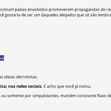
 comum países envolvidos promoverem propagandas de rádio
ocê gostaria de ser um daqueles aleijados que só são lembr
iva
 ideias derrotistas.
ica; nas redes sociais.
E acho que você já notou.
ada ou somente por simpatizantes, mantém constante fluxo 