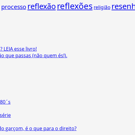
reflexões
reflexão
resen
processo
religião
 LEIA esse livro!
são que passas (não quem és!).
 80´s
série
do garçom, é o que para o direito?