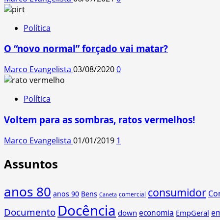
Política
O “novo normal” forçado vai matar?
Marco Evangelista
03/08/2020
0
Política
Voltem para as sombras, ratos vermelhos!
Marco Evangelista
01/01/2019
1
Assuntos
anos 80
consumidor
Co
anos 90
Bens
comercial
Caneta
Docência
Documento
economia
e
down
EmpGeral