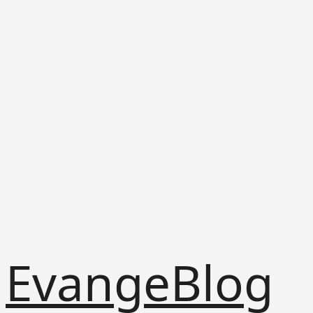
Skip
EvangeBlog
to
content