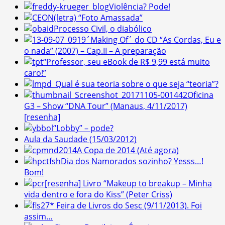
Violência? Pode!
(letra) “Foto Amassada”
Processo Civil, o diabólico
´Making Of´ do CD “As Cordas, Eu e
o nada” (2007) – Cap.II – A preparação
“Professor, seu eBook de R$ 9,99 está muito
caro!”
Qual é sua teoria sobre o que seja “teoria”?
Oficina
G3 – Show “DNA Tour” (Manaus, 4/11/2017)
[resenha]
“Lobby” – pode?
Aula da Saudade (15/03/2012)
A Copa de 2014 (Até agora)
Dia dos Namorados sozinho? Yesss…!
Bom!
[resenha] Livro “Makeup to breakup – Minha
vida dentro e fora do Kiss” (Peter Criss)
27* Feira de Livros do Sesc (9/11/2013). Foi
assim…