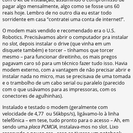
pagar algo mensalmente, algo como se fosse uns 60
reais hoje. Lembro de no outro dia eu estar todo
sorridente em casa “contratei uma conta de internet!”.
O modem mais vendido e recomendado era o U.S.
Robotics. Precisávamos abrir o computador pra instalar
no
slot
, depois instalar o drive (que vinha em um
disquete também) e torcer – tínhamos que torcer
mesmo – para funcionar direitinho, os mais pregos
pagavam caro só para um técnico fazer tudo isso. Havia
modem externo, com a vantagem de não precisar abrir e
instalar nada no micro, mas se precisava de uma tomada
e o trambolho de um cabo serial ou paralelo (parecido
com o que usávamos para as impressoras, com os
conectores de agulhinhas).
Instalado e testado o modem (geralmente com
velocidade de 4,77 ou 56kbps/s), ligávamo-lo à linha
telefônica – em tese, tudo pronto para o acesso – Ah, em
sendo uma
placa PCMCIA
, instalava-mos no slot. Lixo