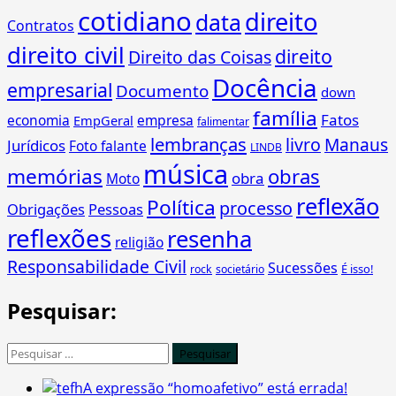
cotidiano
direito
data
Contratos
direito civil
direito
Direito das Coisas
Docência
empresarial
Documento
down
família
Fatos
economia
empresa
EmpGeral
falimentar
lembranças
livro
Manaus
Jurídicos
Foto falante
LINDB
música
memórias
obras
obra
Moto
reflexão
Política
processo
Obrigações
Pessoas
reflexões
resenha
religião
Responsabilidade Civil
Sucessões
É isso!
rock
societário
Pesquisar:
Pesquisar
por:
A expressão “homoafetivo” está errada!