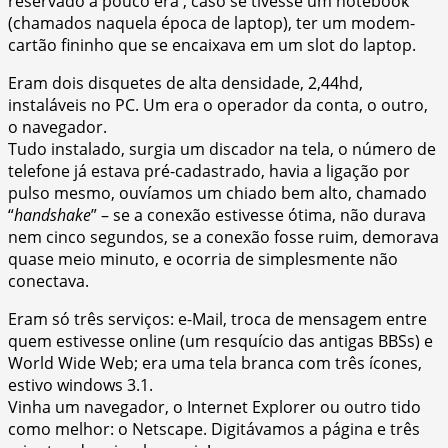
reservado a pouco era , caso se tivesse um notebook
(chamados naquela época de laptop), ter um modem-
cartão fininho que se encaixava em um slot do laptop.
Eram dois disquetes de alta densidade, 2,44hd,
instaláveis no PC. Um era o operador da conta, o outro,
o navegador.
Tudo instalado, surgia um discador na tela, o número de
telefone já estava pré-cadastrado, havia a ligação por
pulso mesmo, ouvíamos um chiado bem alto, chamado
“
handshake
” – se a conexão estivesse ótima, não durava
nem cinco segundos, se a conexão fosse ruim, demorava
quase meio minuto, e ocorria de simplesmente não
conectava.
Eram só três serviços: e-Mail, troca de mensagem entre
quem estivesse online (um resquício das antigas BBSs) e
World Wide Web; era uma tela branca com três ícones,
estivo windows 3.1.
Vinha um navegador, o Internet Explorer ou outro tido
como melhor: o Netscape. Digitávamos a página e três