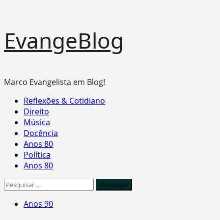
Skip
EvangeBlog
to
content
Marco Evangelista em Blog!
Primary
Reflexões & Cotidiano
Menu
Direito
Música
Docência
Anos 80
Política
Anos 80
Pesquisar
por:
Anos 90