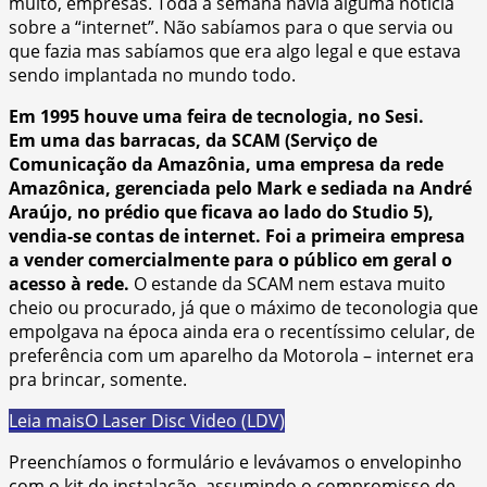
muito, empresas. Toda a semana havia alguma notícia
sobre a “internet”. Não sabíamos para o que servia ou
que fazia mas sabíamos que era algo legal e que estava
sendo implantada no mundo todo.
Em 1995 houve uma feira de tecnologia, no Sesi.
Em uma das barracas, da SCAM (Serviço de
Comunicação da Amazônia, uma empresa da rede
Amazônica, gerenciada pelo Mark e sediada na André
Araújo, no prédio que ficava ao lado do Studio 5),
vendia-se contas de internet. Foi a primeira empresa
a vender comercialmente para o público em geral o
acesso à rede.
O estande da SCAM nem estava muito
cheio ou procurado, já que o máximo de teconologia que
empolgava na época ainda era o recentíssimo celular, de
preferência com um aparelho da Motorola – internet era
pra brincar, somente.
Leia mais
O Laser Disc Video (LDV)
Preenchíamos o formulário e levávamos o envelopinho
com o kit de instalação, assumindo o compromisso de