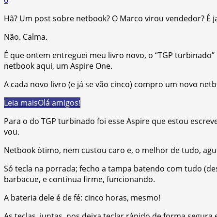
Hã? Um post sobre netbook? O Marco virou vendedor? É j
Não. Calma.
É que ontem entreguei meu livro novo, o “TGP turbinado” 
netbook aqui, um Aspire One.
A cada novo livro (e já se vão cinco) compro um novo ne
Leia mais
Olá amigos!
Para o do TGP turbinado foi esse Aspire que estou escrev
vou.
Netbook ótimo, nem custou caro e, o melhor de tudo, agu
Só tecla na porrada; fecho a tampa batendo com tudo (desl
barbacue, e continua firme, funcionando.
A bateria dele é de fé: cinco horas, mesmo!
As teclas, juntas, nos deixa teclar rápido de forma segura 