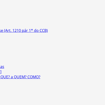
se (Art. 1210 pár 1* do CCB)
ias
]
o QUE? a QUEM? COMO?