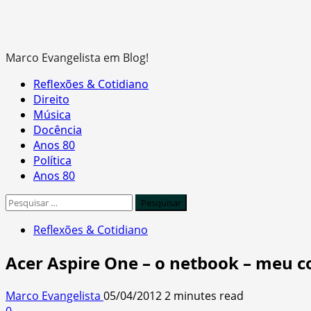
Marco Evangelista em Blog!
Primary
Reflexões & Cotidiano
Menu
Direito
Música
Docência
Anos 80
Política
Anos 80
Pesquisar
por:
Reflexões & Cotidiano
Acer Aspire One – o netbook – meu 
Marco Evangelista
05/04/2012
2 minutes read
0