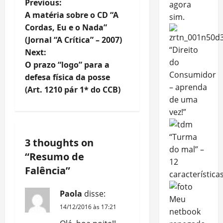
P
Previous:
agora
A matéria sobre o CD “A
sim.
o
Cordas, Eu e o Nada”
(Jornal “A Crítica” – 2007)
s
“Direito
Next:
do
t
O prazo “logo” para a
Consumidor
defesa física da posse
n
– aprenda
(Art. 1210 pár 1* do CCB)
de uma
a
vez!”
v
“Turma
3 thoughts on
i
do mal” –
“
Resumo de
12
g
Falência
”
característica
a
Paola
disse:
Meu
14/12/2016 às 17:21
t
netbook