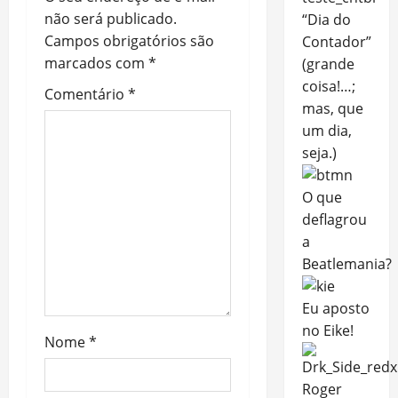
não será publicado.
“Dia do
Campos obrigatórios são
Contador”
marcados com
*
(grande
coisa!…;
Comentário
*
mas, que
um dia,
seja.)
O que
deflagrou
a
Beatlemania?
Eu aposto
no Eike!
Nome
*
Roger