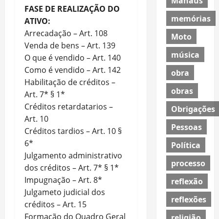
Manaus
FASE DE REALIZAÇÃO DO
memórias
ATIVO:
Arrecadação – Art. 108
Moto
Venda de bens – Art. 139
música
O que é vendido – Art. 140
Como é vendido – Art. 142
obra
Habilitação de créditos –
obras
Art. 7* § 1*
Créditos retardatarios –
Obrigações
Art. 10
Pessoas
Créditos tardios – Art. 10 §
6*
Política
Julgamento administrativo
processo
dos créditos – Art. 7* § 1*
Impugnação – Art. 8*
reflexão
Julgameto judicial dos
reflexões
créditos – Art. 15
Formação do Quadro Geral
religião