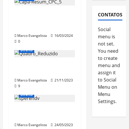
Resumão 5 de
CONTATOS
Processo Civil está no
canal!
Social
Marco Evangelista
16/03/2024
menu is
0
not set.
Direito
You need
to create
Procedimento Comum
menu and
do Processo Civil
assign it
to Social
Marco Evangelista
21/11/2023
9
Menu on
Menu
Direito
Settings.
Lei do
Superendividamento
Marco Evangelista
24/05/2023