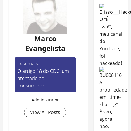
O “É
isso!”,
meu canal
Marco
do
Evangelista
YouTube,
foi
hackeado!
Leia mais
O artigo 18 do CDC: um
atentado ao
A
consumidor!
propriedade
em “time-
Administrator
sharing”-
É seu,
View All Posts
agora
não,