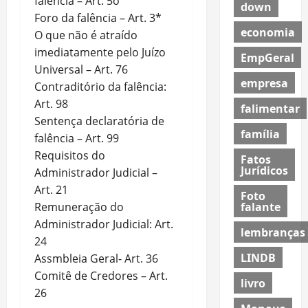
falência – Art. 5o
down
Foro da falência – Art. 3*
economia
O que não é atraído
imediatamente pelo Juízo
EmpGeral
Universal – Art. 76
empresa
Contraditório da falência:
Art. 98
falimentar
Sentença declaratória de
família
falência – Art. 99
Requisitos do
Fatos
Jurídicos
Administrador Judicial –
Art. 21
Foto
falante
Remuneração do
Administrador Judicial: Art.
lembranças
24
LINDB
Assmbleia Geral- Art. 36
Comitê de Credores – Art.
livro
26