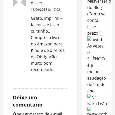
Mêsversário
disse:
do Blog
16/09/2018 às 17:02
(Como se
Grato. Imprimi –
conta
falência e fazer
esse
cursinho..
prazo?)
Comprei o livro
no Amazon para
Às vezes,
Kindle de direitos
o
da Obrigação,
SILÊNCIO
muito bom,
é a
recomendo.
melhor
saudação
RESPONDER
de fim-de-
ano
Deixe um
Nara Leão
comentário
O seu endereço de e-mail