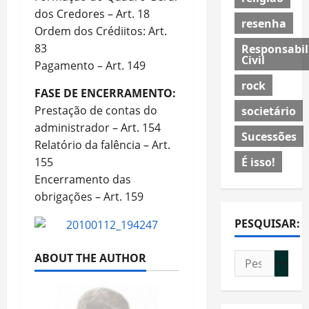
dos Credores – Art. 18
resenha
Ordem dos Crédiitos: Art.
83
Responsabil
Civil
Pagamento – Art. 149
rock
FASE DE ENCERRAMENTO:
Prestação de contas do
societário
administrador – Art. 154
Sucessões
Relatório da falência – Art.
É isso!
155
Encerramento das
obrigações – Art. 159
PESQUISAR:
ABOUT THE AUTHOR
Pesquisar
por: