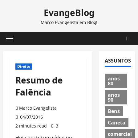
Skip
EvangeBlog
to
content
Marco Evangelista em Blog!
Primary
Menu
ASSUNTOS
Direito
Resumo de
anos
80
Falência
anos
90
Marco Evangelista
Bens
04/07/2016
Caneta
2 minutes read
3
comercial
Hoje postei um vídeo no