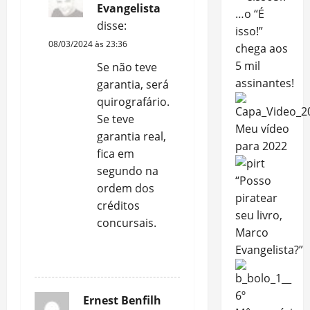
Evangelista
…o “É
disse:
isso!”
08/03/2024 às 23:36
chega aos
5 mil
Se não teve
assinantes!
garantia, será
quirografário.
Se teve
Meu vídeo
garantia real,
para 2022
fica em
segundo na
“Posso
ordem dos
piratear
créditos
seu livro,
concursais.
Marco
Evangelista?”
RESPONDER
6º
Ernest Benfilh