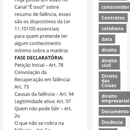
consumidor
Canal “É isso!” sobre
resumo de falência, esses
Contratos
são os dispositivos da Lei
cotidiano
11.101/05 essenciais
para quem pretende ter
data
algum conhecimento
direito
mínimo sobre a matéria:
FASE DECLARATÓRIA:
direito
Petição Inicial – Art. 78
civil
Convolação da
Direito
Recuperação em falência:
das
Coisas
Art. 73
Causas da falência – Art. 94
direito
empresarial
Legitimidade ativa: Art. 97
Quem não pode falir – Art.
Documento
2o
Docência
O que não se cobra na