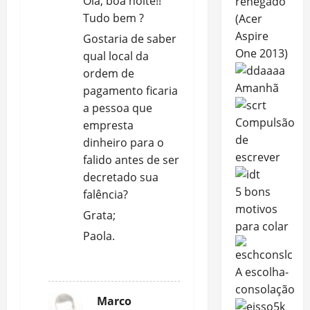
Olá, boa noite!!
renegado
i
Tudo bem ?
(Acer
Aspire
Gostaria de saber
o
One 2013)
qual local da
n
ordem de
Amanhã
pagamento ficaria
a pessoa que
Compulsão
empresta
de
dinheiro para o
escrever
falido antes de ser
decretado sua
5 bons
falência?
motivos
Grata;
para colar
Paola.
RESPONDER
A escolha-
consolação
Marco