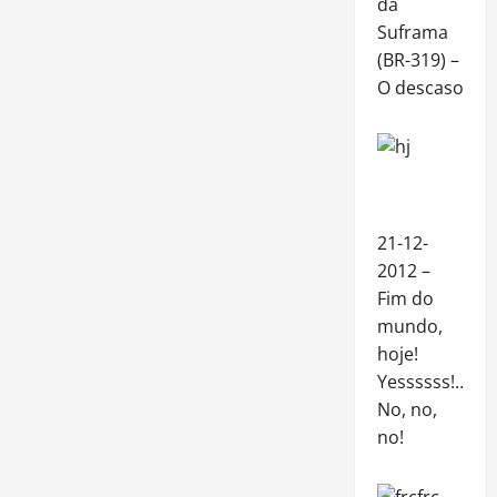
da
Suframa
(BR-319) –
O descaso
21-12-
2012 –
Fim do
mundo,
hoje!
Yessssss!…
No, no,
no!