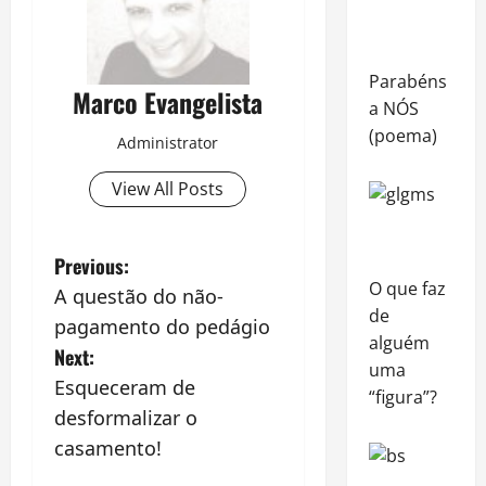
Parabéns
Marco Evangelista
a NÓS
(poema)
Administrator
View All Posts
P
Previous:
O que faz
A questão do não-
o
de
pagamento do pedágio
alguém
s
Next:
uma
Esqueceram de
t
“figura”?
desformalizar o
n
casamento!