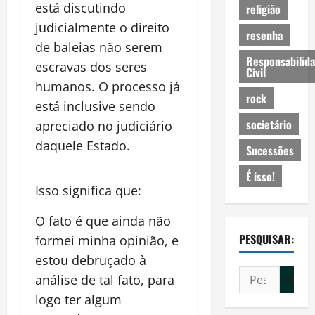
está discutindo
religião
judicialmente o direito
resenha
de baleias não serem
Responsabilid
escravas dos seres
Civil
humanos. O processo já
rock
está inclusive sendo
societário
apreciado no judiciário
daquele Estado.
Sucessões
É isso!
Isso significa que:
O fato é que ainda não
PESQUISAR:
formei minha opinião, e
estou debruçado à
Pesquisar
análise de tal fato, para
por:
logo ter algum