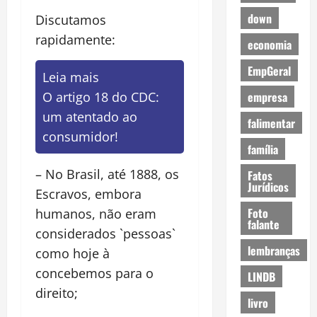
down
Discutamos
rapidamente:
economia
EmpGeral
Leia mais
empresa
O artigo 18 do CDC:
um atentado ao
falimentar
consumidor!
família
– No Brasil, até 1888, os
Fatos
Jurídicos
Escravos, embora
Foto
humanos, não eram
falante
considerados `pessoas`
lembranças
como hoje à
concebemos para o
LINDB
direito;
livro