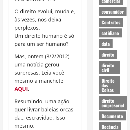
comercial
O direito evolui, muda e,
consumidor
às vezes, nos deixa
Contratos
perplexos.
cotidiano
Um direito humano é só
data
para um ser humano?
direito
Mas, ontem (8/2/2012),
uma notícia gerou
direito
civil
surpresas. Leia você
Direito
mesmo a manchete
das
AQUI
.
Coisas
direito
Resumindo, uma ação
empresarial
quer livrar baleias orcas
Documento
da… escravidão. Isso
mesmo.
Docência