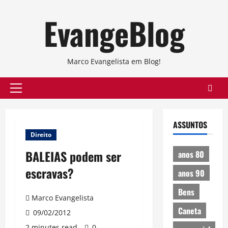
Skip
EvangeBlog
to
content
Marco Evangelista em Blog!
Primary
Menu
ASSUNTOS
Direito
BALEIAS podem ser
anos 80
escravas?
anos 90
Bens
Marco Evangelista
Caneta
09/02/2012
2 minutes read
0