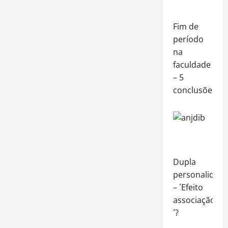
Fim de
período
na
faculdade
– 5
conclusões
Dupla
personalidad
– ´Efeito
associação
´?