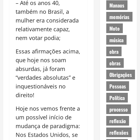
– Até os anos 40,
Manaus
também no Brasil, a
memórias
mulher era considerada
Moto
relativamente capaz,
nem votar podia;
música
Essas afirmações acima,
obra
que hoje nos soam
obras
absurdas, já foram
Obrigações
“verdades absolutas” e
Pessoas
inquestionáveis no
direito!
Política
Hoje nos vemos frente a
processo
um possível início de
reflexão
mudança de paradigma:
reflexões
Nos Estados Unidos, se