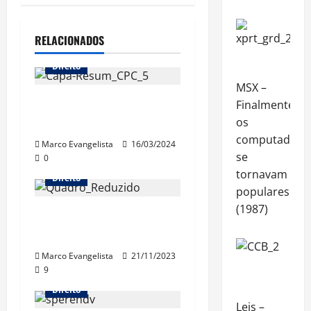
RELACIONADOS
Direito
MSX –
Resumão 5 de Processo
Finalmente
Civil está no canal!
os
computadore
Marco Evangelista
16/03/2024
se
0
tornavam
Direito
populares
(1987)
Procedimento Comum do
Processo Civil
Marco Evangelista
21/11/2023
9
Direito
Leis –