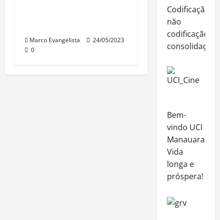
Codificação,
Lei do
não
Superendividamento
codificação,
Marco Evangelista
24/05/2023
consolidação
0
Bem-
vindo UCI
Manauara!
Vida
longa e
próspera!