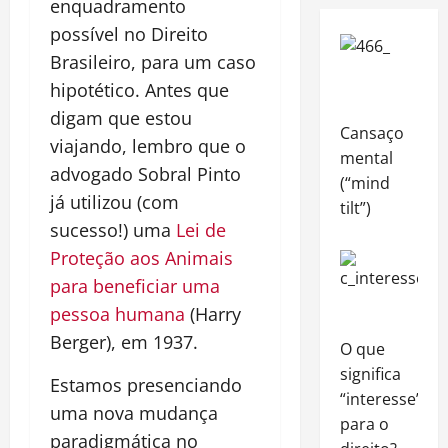
enquadramento
possível no Direito
Brasileiro, para um caso
hipotético. Antes que
digam que estou
Cansaço
viajando, lembro que o
mental
advogado Sobral Pinto
(“mind
já utilizou (com
tilt”)
sucesso!) uma
Lei de
Proteção aos Animais
para beneficiar uma
pessoa humana
(Harry
Berger), em 1937.
O que
significa
Estamos presenciando
“interesse”
uma nova mudança
para o
paradigmática no