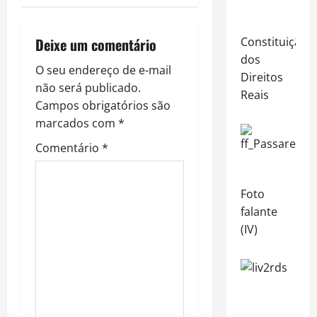
a
v
Constituição
Deixe um comentário
dos
i
O seu endereço de e-mail
Direitos
não será publicado.
g
Reais
Campos obrigatórios são
a
marcados com
*
Comentário
*
t
i
Foto
o
falante
(IV)
n