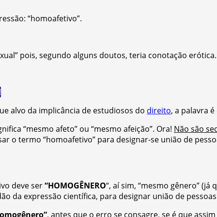
ressão: “homoafetivo”.
ual” pois, segundo alguns doutos, teria conotação erótica.
!
que alvo da implicância de estudiosos do
direito
, a palavra 
ignifica “mesmo afeto” ou “mesmo afeição”. Ora!
Não são seq
ar o termo “homoafetivo” para designar-se união de pesso
ivo deve ser
“HOMOGÊNERO
“, aí sim, “mesmo gênero” (já q
idão da expressão científica, para designar união de pesso
omogênero
“
, antes que o erro se consagre, se é que assim 