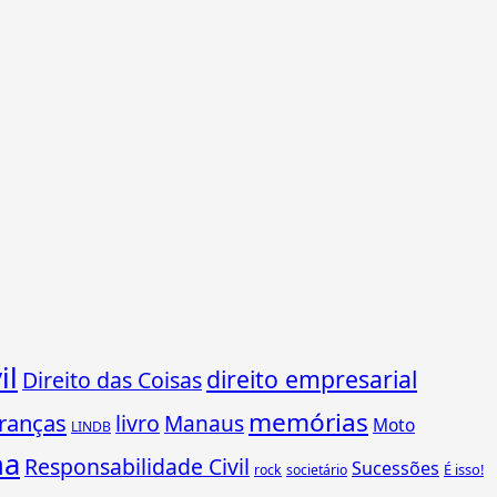
il
direito empresarial
Direito das Coisas
memórias
ranças
livro
Manaus
Moto
LINDB
ha
Responsabilidade Civil
Sucessões
É isso!
rock
societário