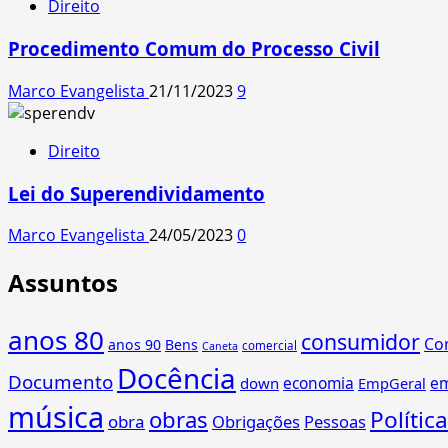
Direito
Procedimento Comum do Processo Civil
Marco Evangelista
21/11/2023
9
Direito
Lei do Superendividamento
Marco Evangelista
24/05/2023
0
Assuntos
anos 80
consumidor
Co
anos 90
Bens
comercial
Caneta
Docência
Documento
economia
e
down
EmpGeral
música
obras
Política
obra
Obrigações
Pessoas