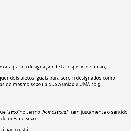
é exata para a designação de tal espécie de união;
uer dois afetos iguais para serem designados como
as do mesmo sexo (já que a união é UMA só!);
ue “
sexo
“no termo ‘
homosexual
‘, tem justamente o sentido
as do mesmo sexo.
já não o está.