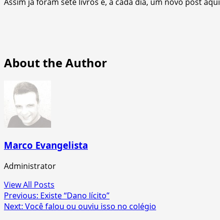
Assim já foram sete livros e, a cada dia, um novo post aqu
About the Author
Marco Evangelista
Administrator
View All Posts
Post
Previous:
Existe “Dano lícito”
Next:
Você falou ou ouviu isso no colégio
navigation