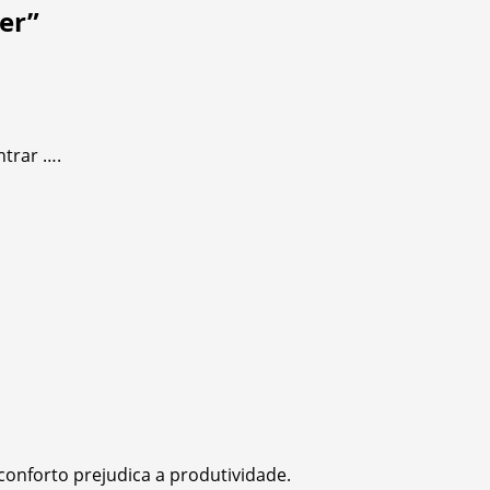
er
”
trar ….
conforto prejudica a produtividade.