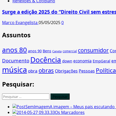
Reflexões & Cotidiano
Surge a edição 2025 do “Direito Civil sem estres
Marco Evangelista
05/05/2025
0
Assuntos
anos 80
consumidor
Co
anos 90
Bens
comercial
Caneta
Docência
Documento
economia
e
down
EmpGeral
música
obras
Política
obra
Obrigações
Pessoas
Pesquisar:
Pesquisar
por:
A imagem – Meus pais escutando 
Os Marcadores