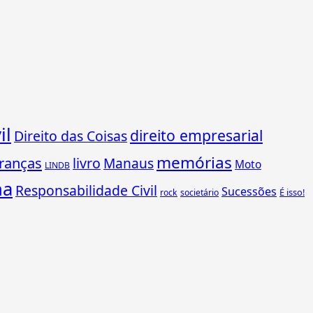
il
direito empresarial
Direito das Coisas
memórias
ranças
livro
Manaus
Moto
LINDB
ha
Responsabilidade Civil
Sucessões
É isso!
rock
societário