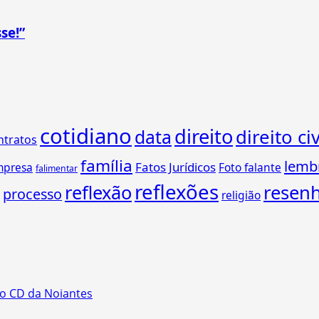
se!”
cotidiano
direito
direito civ
data
ntratos
família
lemb
Fatos Jurídicos
mpresa
Foto falante
falimentar
reflexões
reflexão
resen
processo
religião
o CD da Noiantes