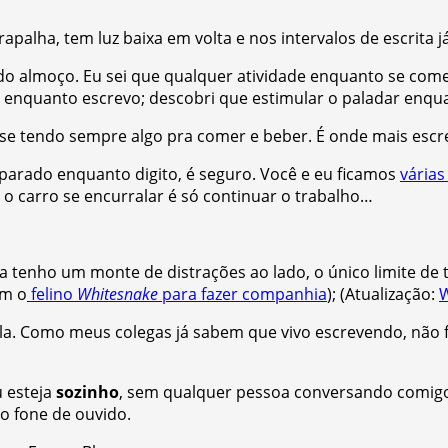
apalha, tem luz baixa em volta e nos intervalos de escrita j
o almoço. Eu sei que qualquer atividade enquanto se come
enquanto escrevo; descobri que estimular o paladar enquan
 se tendo sempre algo pra comer e beber. É onde mais escre
 parado enquanto digito, é seguro. Você e eu ficamos
vária
 o carro se encurralar é só continuar o trabalho…
ra tenho um monte de distrações ao lado, o único limite de
em o
felino
Whitesnake
para fazer companhia
); (Atualização:
W
la. Como meus colegas já sabem que vivo escrevendo, não 
u esteja
sozinho
, sem qualquer pessoa conversando comigo
o fone de ouvido.