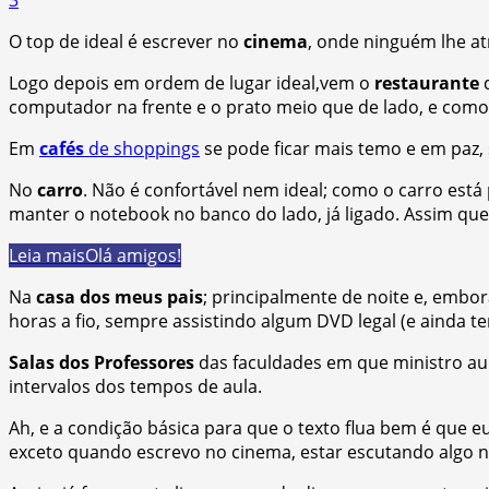
O top de ideal é escrever no
cinema
, onde ninguém lhe atr
Logo depois em ordem de lugar ideal,vem o
restaurante
d
computador na frente e o prato meio que de lado, e como 
Em
cafés
de shoppings
se pode ficar mais temo e em paz,
No
carro
. Não é confortável nem ideal; como o carro está
manter o notebook no banco do lado, já ligado. Assim que
Leia mais
Olá amigos!
Na
casa dos meus pais
; principalmente de noite e, embo
horas a fio, sempre assistindo algum DVD legal (e ainda t
Salas dos Professores
das faculdades em que ministro au
intervalos dos tempos de aula.
Ah, e a condição básica para que o texto flua bem é que e
exceto quando escrevo no cinema, estar escutando algo n