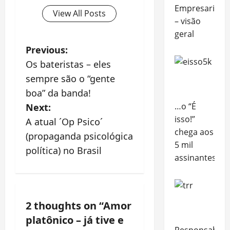
Empresarial
View All Posts
– visão
geral
P
Previous:
Os bateristas – eles
o
sempre são o “gente
s
boa” da banda!
…o “É
Next:
t
isso!”
A atual ´Op Psico´
chega aos
n
(propaganda psicológica
5 mil
política) no Brasil
a
assinantes!
v
i
2 thoughts on “
Amor
platônico – já tive e
g
Responsabili