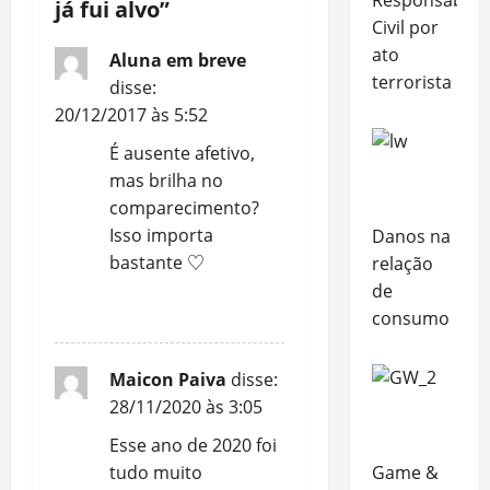
já fui alvo
”
a
Civil por
ato
Aluna em breve
t
terrorista
disse:
20/12/2017 às 5:52
i
É ausente afetivo,
o
mas brilha no
comparecimento?
n
Isso importa
Danos na
bastante ♡
relação
de
RESPONDER
consumo
Maicon Paiva
disse:
28/11/2020 às 3:05
Esse ano de 2020 foi
Game &
tudo muito