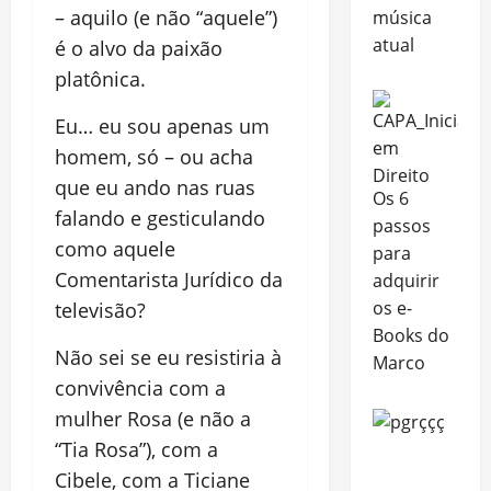
– aquilo (e não “aquele”)
música
atual
é o alvo da paixão
platônica.
Eu… eu sou apenas um
homem, só – ou acha
que eu ando nas ruas
Os 6
falando e gesticulando
passos
como aquele
para
Comentarista Jurídico da
adquirir
os e-
televisão?
Books do
Não sei se eu resistiria à
Marco
convivência com a
mulher Rosa (e não a
“Tia Rosa”), com a
Cibele, com a Ticiane