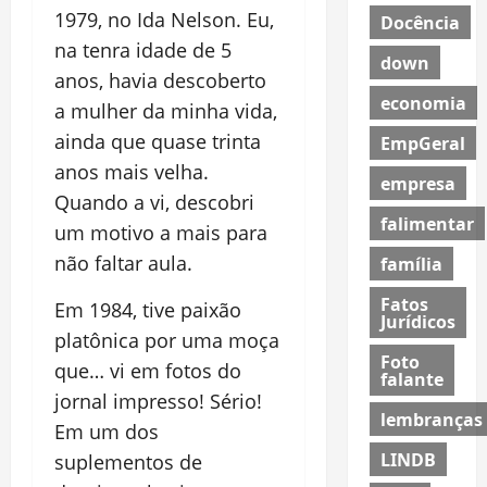
1979, no Ida Nelson. Eu,
Docência
na tenra idade de 5
down
anos, havia descoberto
economia
a mulher da minha vida,
ainda que quase trinta
EmpGeral
anos mais velha.
empresa
Quando a vi, descobri
falimentar
um motivo a mais para
não faltar aula.
família
Fatos
Em 1984, tive paixão
Jurídicos
platônica por uma moça
Foto
que… vi em fotos do
falante
jornal impresso! Sério!
lembranças
Em um dos
LINDB
suplementos de