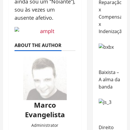
ainda sou um “Noiante”),
Reparação
sou às vezes um
x
Compensação
ausente afetivo.
x
Indenização
ABOUT THE AUTHOR
Baixista –
A alma da
banda
Marco
Evangelista
Administrator
Direito