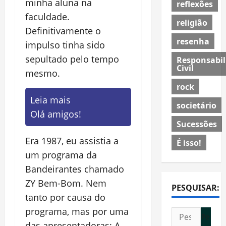
minha aluna na
reflexões
faculdade.
religião
Definitivamente o
resenha
impulso tinha sido
sepultado pelo tempo
Responsabil
Civil
mesmo.
rock
Leia mais
societário
Olá amigos!
Sucessões
Era 1987, eu assistia a
É isso!
um programa da
Bandeirantes chamado
ZY Bem-Bom. Nem
PESQUISAR:
tanto por causa do
programa, mas por uma
Pesquisar
das apresentadoras: A
por: