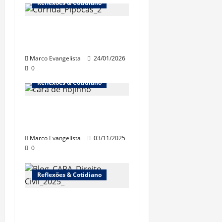
Reflexões & Cotidiano
1ª Corrida dos
Pipocas (18/1/2026)
Marco Evangelista
24/01/2026
0
Reflexões & Cotidiano
“Cinebrasilice” – A
doença
Marco Evangelista
03/11/2025
0
Reflexões & Cotidiano
Surge a edição 2025
do “Direito Civil sem