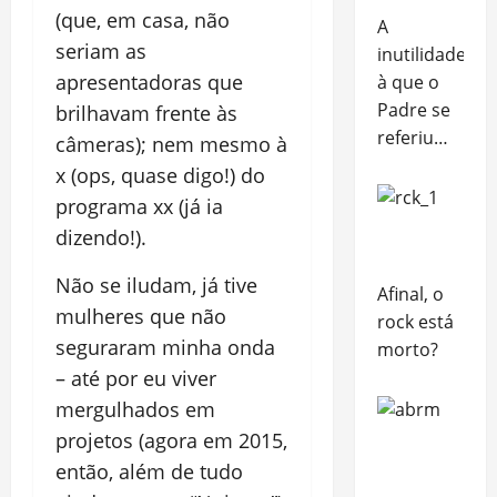
(que, em casa, não
A
seriam as
inutilidade
apresentadoras que
à que o
Padre se
brilhavam frente às
referiu…
câmeras); nem mesmo à
x (ops, quase digo!) do
programa xx (já ia
dizendo!).
Não se iludam, já tive
Afinal, o
mulheres que não
rock está
seguraram minha onda
morto?
– até por eu viver
mergulhados em
projetos (agora em 2015,
então, além de tudo