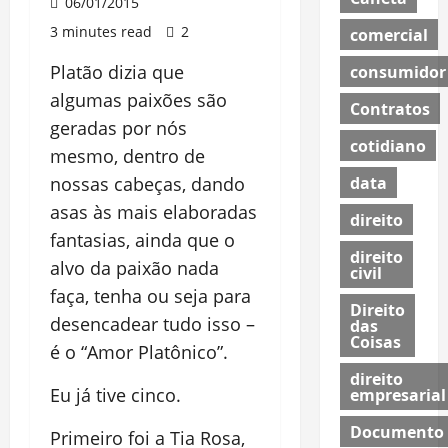
06/01/2015
3 minutes read
2
comercial
Platão dizia que
consumidor
algumas paixões são
Contratos
geradas por nós
cotidiano
mesmo, dentro de
data
nossas cabeças, dando
asas às mais elaboradas
direito
fantasias, ainda que o
direito
alvo da paixão nada
civil
faça, tenha ou seja para
Direito
desencadear tudo isso –
das
Coisas
é o “Amor Platônico”.
direito
Eu já tive cinco.
empresarial
Documento
Primeiro foi a Tia Rosa,