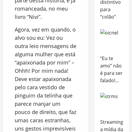
parte dessa história, e já
distintivo
romanceada, no meu
para
livro “Nivi”.
“colão”
Agora, vez em quando, o
alvo sou eu: Vez ou
outra leio mensagens de
alguma mulher que está
“Eu te
“apaixonada por mim” –
amo” não
Ohhh! Por mim nada!
é para ser
Deve estar apaixonada
falado!…
pelo cara vestido de
pinguim da telinha que
parece manjar um
pouco de direito, que faz
umas caras estranhas,
Streaming,
uns gestos imprevisíveis
a mídia da