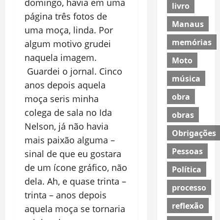
domingo, havia em uma
livro
página três fotos de
Manaus
uma moça, linda. Por
memórias
algum motivo grudei
naquela imagem.
Moto
Guardei o jornal. Cinco
música
anos depois aquela
obra
moça seris minha
colega de sala no Ida
obras
Nelson, já não havia
Obrigações
mais paixão alguma –
Pessoas
sinal de que eu gostara
de um ícone gráfico, não
Política
dela. Ah, e quase trinta –
processo
trinta – anos depois
reflexão
aquela moça se tornaria