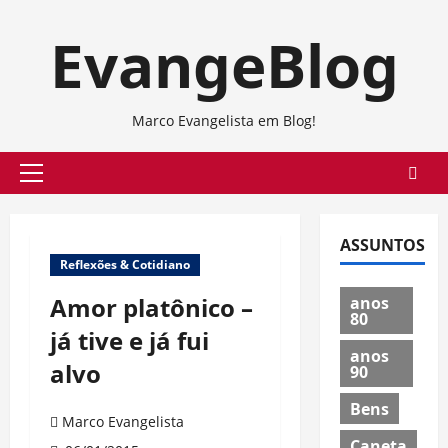
Skip
EvangeBlog
to
content
Marco Evangelista em Blog!
Primary
Menu
ASSUNTOS
Reflexões & Cotidiano
Amor platônico –
anos
80
já tive e já fui
anos
alvo
90
Bens
Marco Evangelista
Caneta