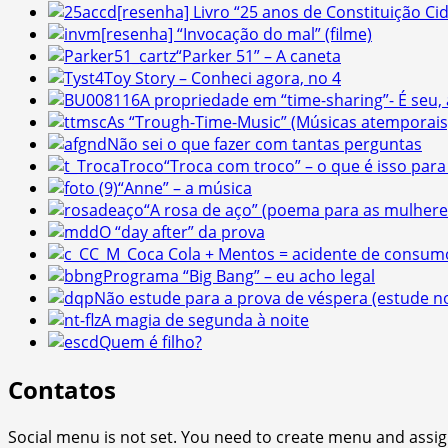
[resenha] Livro “25 anos de Constituição Ci
[resenha] “Invocação do mal” (filme)
“Parker 51” – A caneta
Toy Story – Conheci agora, no 4
A propriedade em “time-sharing”- É seu,
As “Trough-Time-Music” (Músicas atemporais
Não sei o que fazer com tantas perguntas
“Troca com troco” – o que é isso para 
“Anne” – a música
“A rosa de aço” (poema para as mulhere
O “day after” da prova
Coca Cola + Mentos = acidente de consum
Programa “Big Bang” – eu acho legal
Não estude para a prova de véspera (estude no
A magia de segunda à noite
Quem é filho?
Contatos
Social menu is not set. You need to create menu and assig