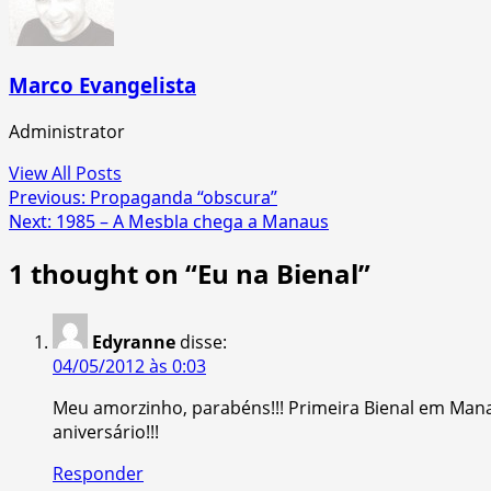
Marco Evangelista
Administrator
View All Posts
Post
Previous:
Propaganda “obscura”
Next:
1985 – A Mesbla chega a Manaus
navigation
1 thought on “
Eu na Bienal
”
Edyranne
disse:
04/05/2012 às 0:03
Meu amorzinho, parabéns!!! Primeira Bienal em Manaus
aniversário!!!
Responder