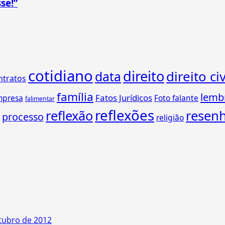
se!”
cotidiano
direito
direito civ
data
ntratos
família
lemb
Fatos Jurídicos
mpresa
Foto falante
falimentar
reflexões
reflexão
resen
processo
religião
utubro de 2012