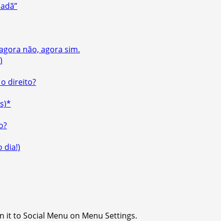
dadã”
 agora não, agora sim.
)
o direito?
s)*
o?
 dia!)
n it to Social Menu on Menu Settings.