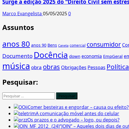
Surge a edição 2025 do “Direito Civil sem estres
Marco Evangelista
05/05/2025
0
Assuntos
anos 80
consumidor
Co
anos 90
Bens
comercial
Caneta
Docência
Documento
economia
e
down
EmpGeral
música
obras
Política
obra
Obrigações
Pessoas
Pesquisar:
Pesquisar
por:
Comer besteiras e engordar – causa ou efeito?
A comunicação móvel antes do celular
Os prazos e o advogado – logo, ou depois?
“JOIN” – Aqueles dois dias de o