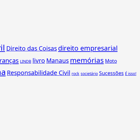
il
direito empresarial
Direito das Coisas
memórias
ranças
livro
Manaus
Moto
LINDB
ha
Responsabilidade Civil
Sucessões
É isso!
rock
societário