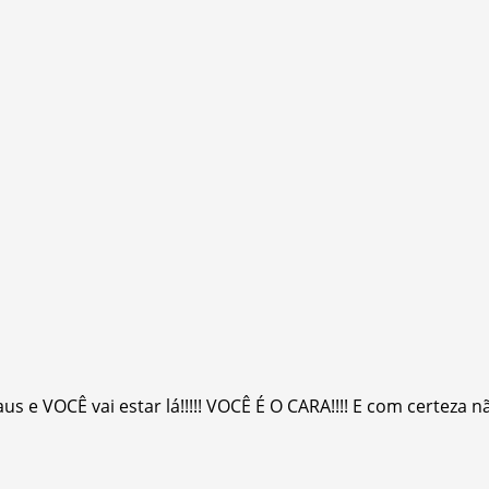
 e VOCÊ vai estar lá!!!!! VOCÊ É O CARA!!!! E com certeza 