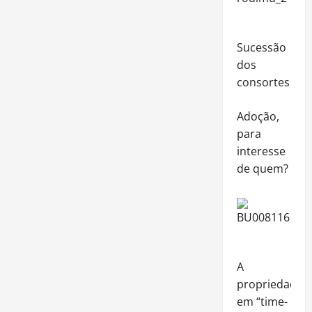
Sucessão
dos
consortes
Adoção,
para
interesse
de quem?
A
propriedade
em “time-