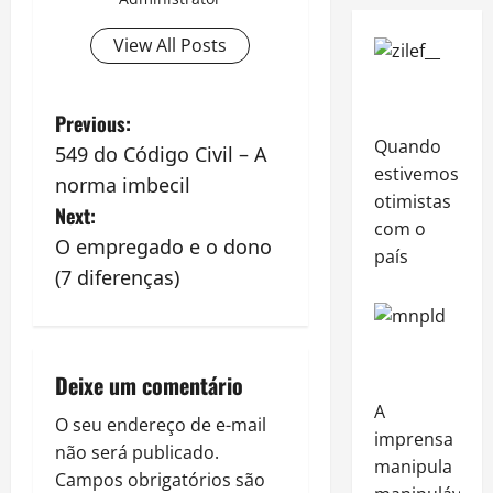
View All Posts
P
Previous:
Quando
549 do Código Civil – A
o
estivemos
norma imbecil
otimistas
s
Next:
com o
O empregado e o dono
t
país
(7 diferenças)
n
a
Deixe um comentário
v
A
O seu endereço de e-mail
imprensa
i
não será publicado.
manipula
Campos obrigatórios são