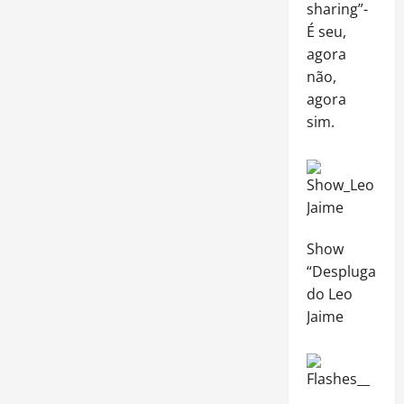
sharing”-
É seu,
agora
não,
agora
sim.
Show
“Desplugado”,
do Leo
Jaime