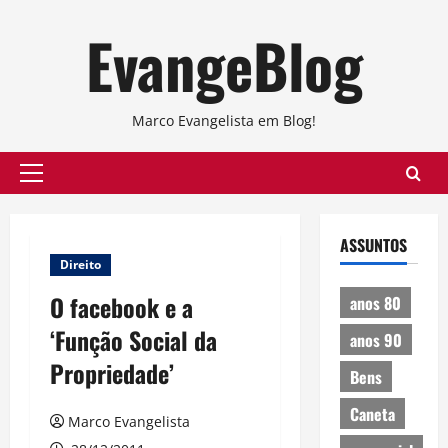
Skip
EvangeBlog
to
content
Marco Evangelista em Blog!
Primary
Menu
ASSUNTOS
Direito
O facebook e a
anos 80
‘Função Social da
anos 90
Propriedade’
Bens
Caneta
Marco Evangelista