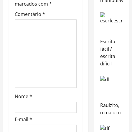
g
manipuláveis
marcados com
*
a
Comentário
*
t
i
Escrita
o
fácil /
escrita
n
difícil
Nome
*
Raulzito,
o maluco
E-mail
*