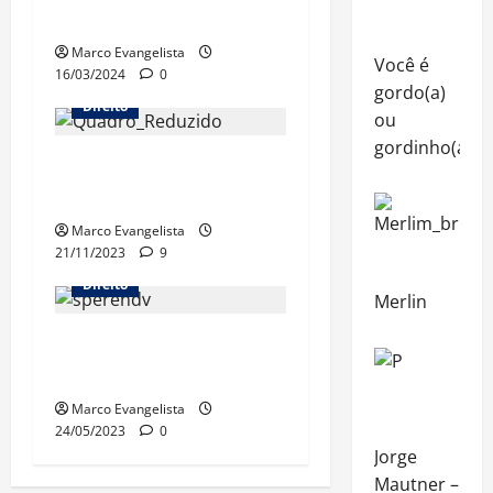
Civil está no canal!
Marco Evangelista
Você é
16/03/2024
0
gordo(a)
Direito
ou
gordinho(a)?
Procedimento Comum do
Processo Civil
Marco Evangelista
21/11/2023
9
Direito
Merlin
Lei do
Superendividamento
Marco Evangelista
24/05/2023
0
Jorge
Mautner –