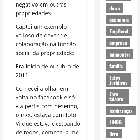
negativo em outras
down
propriedades.
economia
Captei um exemplo
EmpGeral
valioso de dever de
empresa
colaboração na função
social da propriedade:
falimentar
família
Era início de outubro de
2011.
Fatos
Jurídicos
Comecei a olhar em
Foto
volta no facebook e só
falante
via perfis com desenho,
lembranças
o meu estava com foto.
LINDB
Vi que estava destoando
de todos, comecei a me
livro