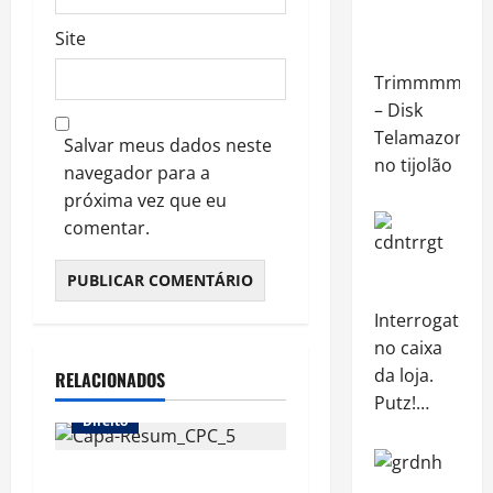
Site
Trimmmm…
– Disk
Telamazon
Salvar meus dados neste
no tijolão
navegador para a
próxima vez que eu
comentar.
Interrogatório
no caixa
da loja.
RELACIONADOS
Putz!…
Direito
Resumão 5 de Processo