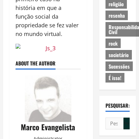
religião
história em que a
resenha
função social da
propriedade se fez valer
Responsabilid
Civil
no mundo virtual.
rock
societário
ABOUT THE AUTHOR
Sucessões
É isso!
PESQUISAR:
Pesquisar
Marco Evangelista
por:
Administrator