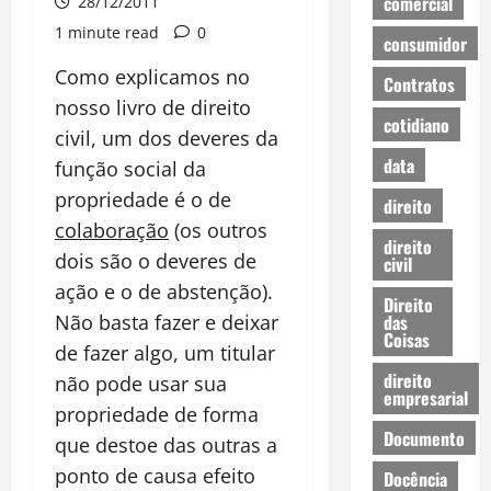
comercial
28/12/2011
1 minute read
0
consumidor
Como explicamos no
Contratos
nosso livro de direito
cotidiano
civil, um dos deveres da
data
função social da
propriedade é o de
direito
colaboração
(os outros
direito
dois são o deveres de
civil
ação e o de abstenção).
Direito
das
Não basta fazer e deixar
Coisas
de fazer algo, um titular
direito
não pode usar sua
empresarial
propriedade de forma
Documento
que destoe das outras a
ponto de causa efeito
Docência