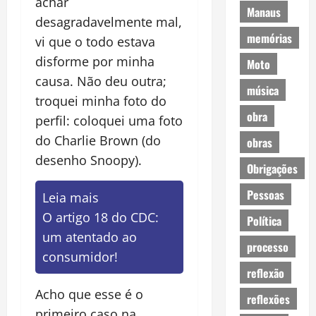
achar
Manaus
desagradavelmente mal,
memórias
vi que o todo estava
disforme por minha
Moto
causa. Não deu outra;
música
troquei minha foto do
obra
perfil: coloquei uma foto
do Charlie Brown (do
obras
desenho Snoopy).
Obrigações
Pessoas
Leia mais
O artigo 18 do CDC:
Política
um atentado ao
processo
consumidor!
reflexão
Acho que esse é o
reflexões
primeiro caso na