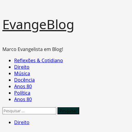
Skip
EvangeBlog
to
content
Marco Evangelista em Blog!
Primary
Reflexões & Cotidiano
Menu
Direito
Música
Docência
Anos 80
Política
Anos 80
Pesquisar
por:
Direito