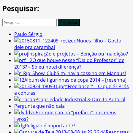
Pesquisar:
Pesquisar
por:
Paulo Sérgio
Nunes Filho – Gosto
dele pra caramba!
Inspiração e projetos – Benção ou maldição?
O que houve nesse “Dia do Professor” de
2013? – Só eu notei diferença?
Sim, havia cassino em Manaus!
Álbum de figurinhas da copa 2014 – [resenha]
“Freelancer” – O que é? Prós
e contras.
Propriedade Industrial & Direito Autoral
Pergunta que não cala
Por que não há “prefácio” nos meus
livros?
Religião é importante?
Respostas