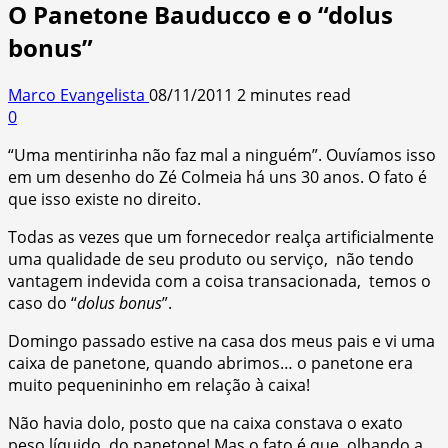
O Panetone Bauducco e o “dolus
bonus”
Marco Evangelista
08/11/2011
2 minutes read
0
“Uma mentirinha não faz mal a ninguém”. Ouvíamos isso
em um desenho do Zé Colmeia há uns 30 anos. O fato é
que isso existe no direito.
Todas as vezes que um fornecedor realça artificialmente
uma qualidade de seu produto ou serviço, não tendo
vantagem indevida com a coisa transacionada, temos o
caso do “
dolus bonus
”.
Domingo passado estive na casa dos meus pais e vi uma
caixa de panetone, quando abrimos… o panetone era
muito pequenininho em relação à caixa!
Não havia dolo, posto que na caixa constava o exato
peso líquido do panetone! Mas o fato é que, olhando a