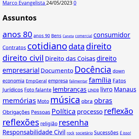
Marco Evangelista
24/05/2023
0
Assuntos
anos 80
consumidor
anos 90
Bens
comercial
Caneta
cotidiano
direito
data
Contratos
direito civil
direito
Direito das Coisas
Docência
empresarial
Documento
down
família
Fatos
economia
empresa
EmpGeral
falimentar
lembranças
livro
Manaus
Jurídicos
Foto falante
LINDB
música
memórias
obras
obra
Moto
reflexão
Política
processo
Obrigações
Pessoas
reflexões
resenha
religião
Responsabilidade Civil
Sucessões
É isso!
rock
societário